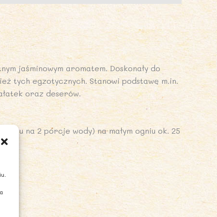
katnym jaśminowym aromatem. Doskonały do
eż tych egzotycznych. Stanowi podstawę m.in.
sałatek oraz deserów.
a ryżu na 2 porcje wody) na małym ogniu ok. 25
iu.
ia