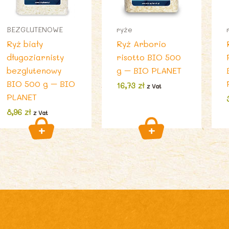
BEZGLUTENOWE
ryże
Ryż biały
Ryż Arborio
długoziarnisty
risotto BIO 500
bezglutenowy
g – BIO PLANET
BIO 500 g – BIO
16,73
zł
z Vat
PLANET
8,96
zł
z Vat