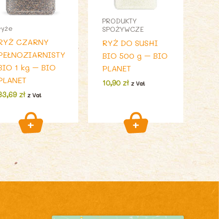
PRODUKTY
ryże
SPOŻYWCZE
RYŻ CZARNY
RYŻ DO SUSHI
PEŁNOZIARNISTY
BIO 500 g – BIO
BIO 1 kg – BIO
PLANET
PLANET
10,90
zł
z Vat
33,69
zł
z Vat