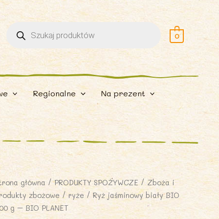
Wyszukiwarka
produktów
0
we
Regionalne
Na prezent
trona główna
/
PRODUKTY SPOŻYWCZE
/
Zboża i
rodukty zbożowe
/
ryże
/ Ryż jaśminowy biały BIO
00 g – BIO PLANET