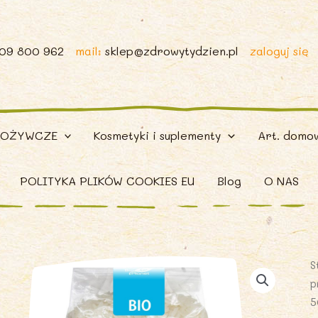
509 800 962
mail:
sklep@zdrowytydzien.pl
zaloguj się
POŻYWCZE
Kosmetyki i suplementy
Art. domo
POLITYKA PLIKÓW COOKIES EU
Blog
O NAS
S
p
5