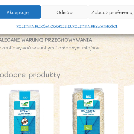
ęglowodany: 80 g
tym cukry: 0,1 g
Akceptuję
Odmów
Zobacz preferencj
ałko: 6,1 g
l: 0,09 g
POLITYKA PLIKÓW COOKIES EU
POLITYKA PRYWATNOŚCI
ALECANE WARUNKI PRZECHOWYWANIA
rzechowywać w suchym i chłodnym miejscu.
odobne produkty