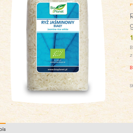
r
B
z
B
S
pis
Opinie (0)