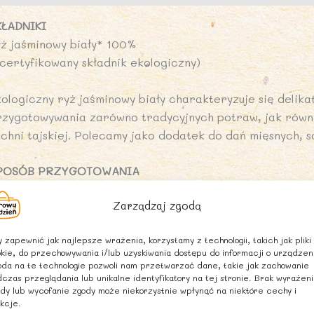
KŁADNIKI
yż jaśminowy biały* 100%
*certyfikowany składnik ekologiczny)
kologiczny ryż jaśminowy biały charakteryzuje się deli
rzygotowywania zarówno tradycyjnych potraw, jak równi
uchni tajskiej. Polecamy jako dodatek do dań mięsnych, 
POSÓB PRZYGOTOWANIA
przednio wypłukany ryż gotować w proporcji 1:2 (1 porcj
Zarządzaj zgodą
n.
 zapewnić jak najlepsze wrażenia, korzystamy z technologii, takich jak pliki
ARTOŚĆ ODŻYWCZA W 100 g
kie, do przechowywania i/lub uzyskiwania dostępu do informacji o urządzen
artość energetyczna: 1496 kJ / 352 kcal
da na te technologie pozwoli nam przetwarzać dane, takie jak zachowanie
czas przeglądania lub unikalne identyfikatory na tej stronie. Brak wyrażen
uszcz: 0,7 g
dy lub wycofanie zgody może niekorzystnie wpłynąć na niektóre cechy i
 tym kwasy tłuszczowe nasycone – 0,2 g
kcje.