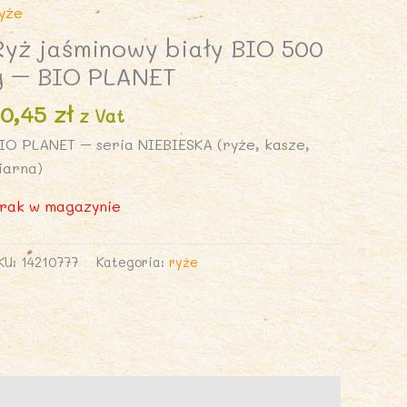
yże
Ryż jaśminowy biały BIO 500
g – BIO PLANET
10,45
zł
z Vat
IO PLANET – seria NIEBIESKA (ryże, kasze,
iarna)
rak w magazynie
KU:
14210777
Kategoria:
ryże