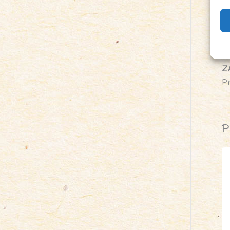
W
w 
Bi
Só
Z
P
P