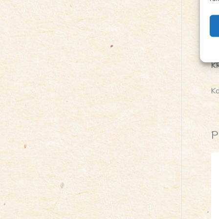
S
Z
P
K
K
P