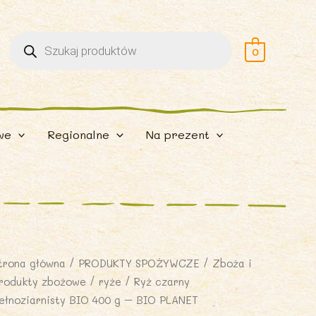
Wyszukiwarka
produktów
0
we
Regionalne
Na prezent
trona główna
/
PRODUKTY SPOŻYWCZE
/
Zboża i
rodukty zbożowe
/
ryże
/ Ryż czarny
ełnoziarnisty BIO 400 g – BIO PLANET