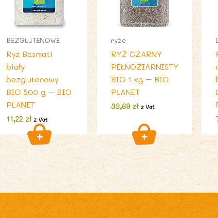
BEZGLUTENOWE
ryże
Ryż Basmati
RYŻ CZARNY
biały
PEŁNOZIARNISTY
bezglutenowy
BIO 1 kg – BIO
BIO 500 g – BIO
PLANET
PLANET
33,69
zł
z Vat
11,22
zł
z Vat