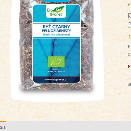
r
B
z
B
S
pis
Opinie (0)