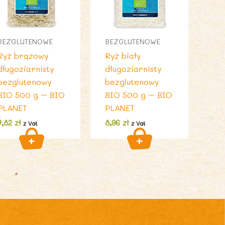
BEZGLUTENOWE
BEZGLUTENOWE
Ryż brązowy
Ryż biały
długoziarnisty
długoziarnisty
bezglutenowy
bezglutenowy
BIO 500 g – BIO
BIO 500 g – BIO
PLANET
PLANET
7,82
zł
8,96
zł
z Vat
z Vat