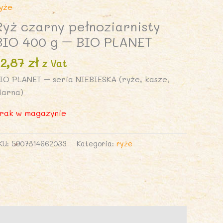
yże
Ryż czarny pełnoziarnisty
BIO 400 g – BIO PLANET
12,87
zł
z Vat
IO PLANET – seria NIEBIESKA (ryże, kasze,
iarna)
rak w magazynie
KU:
5907814662033
Kategoria:
ryże