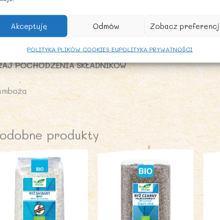
ól – 0,03 g
Akceptuję
Odmów
Zobacz preferencj
ALECANE WARUNKI PRZECHOWYWANIA
rzechowywać w suchym i chłodnym miejscu.
POLITYKA PLIKÓW COOKIES EU
POLITYKA PRYWATNOŚCI
RAJ POCHODZENIA SKŁADNIKÓW
amboża
odobne produkty