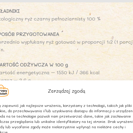
KŁADNIKI
kologiczny ryż czarny pełnoziarnisty 100 %
POSÓB PRZYGOTOWANIA
przednio wypłukany ryż gotować w proporcji 1:2 (1 porcj
n.
ARTOŚĆ ODŻYWCZA W 100 g
artość energetyczna – 1550 kJ / 366 kcal
uszcz – 3,6 g
 tym kwasy tłuszczowe nasycone – 0,7 g
Zarządzaj zgodą
ęglowodany – 73g
 tym cukry – 0 g
 zapewnić jak najlepsze wrażenia, korzystamy z technologii, takich jak pliki
kie, do przechowywania i/lub uzyskiwania dostępu do informacji o urządzen
da na te technologie pozwoli nam przetwarzać dane, takie jak zachowanie
onnik-1,4
czas przeglądania lub unikalne identyfikatory na tej stronie. Brak wyrażen
ałko – 9,9 g
dy lub wycofanie zgody może niekorzystnie wpłynąć na niektóre cechy i
kcje.