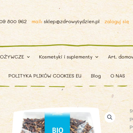
509 800 962
mail:
sklep@zdrowytydzien.pl
zaloguj się
POŻYWCZE
Kosmetyki i suplementy
Art. domo
POLITYKA PLIKÓW COOKIES EU
Blog
O NAS
S
p
p