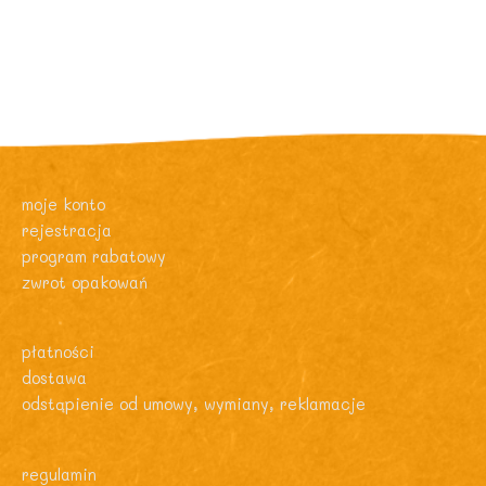
moje konto
rejestracja
program rabatowy
zwrot opakowań
płatności
dostawa
odstąpienie od umowy, wymiany, reklamacje
regulamin