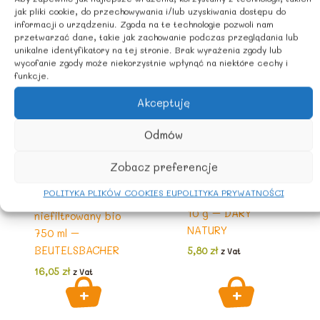
Podobne produkty
jak pliki cookie, do przechowywania i/lub uzyskiwania dostępu do
informacji o urządzeniu. Zgoda na te technologie pozwoli nam
przetwarzać dane, takie jak zachowanie podczas przeglądania lub
unikalne identyfikatory na tej stronie. Brak wyrażenia zgody lub
wycofanie zgody może niekorzystnie wpłynąć na niektóre cechy i
funkcje.
Akceptuję
Odmów
Zobacz preferencje
Do gotowania
Do gotowania
POLITYKA PLIKÓW COOKIES EU
POLITYKA PRYWATNOŚCI
Liść laurowy BIO
Ocet jabłkowy
10 g – DARY
niefiltrowany bio
NATURY
750 ml –
BEUTELSBACHER
5,80
zł
z Vat
16,05
zł
z Vat