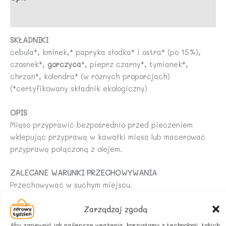
Opinie (0)
SKŁADNIKI
cebula*, kminek,* papryka słodka* i ostra* (po 15%),
czosnek*,
gorczyca
*, pieprz czarny*, tymianek*,
chrzan*, kolendra* (w różnych proporcjach)
(*certyfikowany składnik ekologiczny)
OPIS
Mięso przyprawić bezpośrednio przed pieczeniem
wklepując przyprawę w kawałki mięsa lub macerować
przyprawę połączoną z olejem.
ZALECANE WARUNKI PRZECHOWYWANIA
Przechowywać w suchym miejscu.
Zarządzaj zgodą
Aby zapewnić jak najlepsze wrażenia, korzystamy z technologii, takich