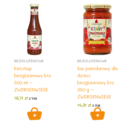
BEZGLUTENOWE
BEZGLUTENOWE
Ketchup
Sos pomidorowy dla
bezglutenowy bio
dzieci
500 ml –
bezglutenowy bio
ZWERGENWIESE
350 g –
ZWERGENWIESE
18,71
zł
z Vat
14,31
zł
z Vat