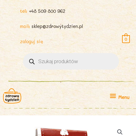
tel:
+48 509 800 962
mail:
sklep@zdrowytydzien.pl
0
zaloguj się
Wyszukiwarka
produktów
Menu
Menu