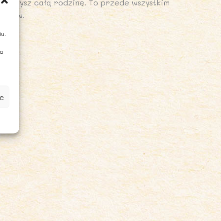
raczysz całą rodzinę. To przede wszystkim
ników.
iu.
ia
e