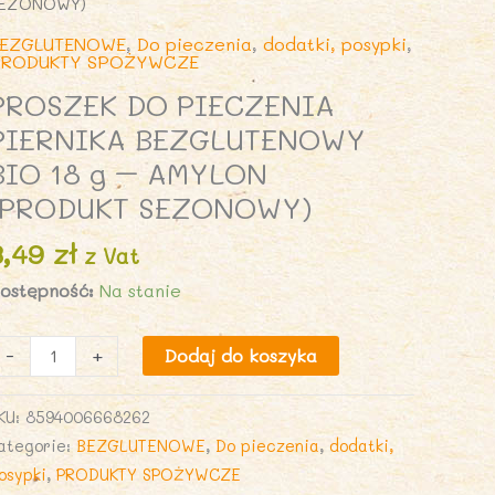
EZONOWY)
EZGLUTENOWE
,
Do pieczenia
,
dodatki, posypki
,
RODUKTY SPOŻYWCZE
PROSZEK DO PIECZENIA
PIERNIKA BEZGLUTENOWY
BIO 18 g – AMYLON
(PRODUKT SEZONOWY)
3,49
zł
z Vat
ostępność:
Na stanie
lość
-
+
Dodaj do koszyka
ROSZEK
DO
KU:
8594006668262
IECZENIA
ategorie:
BEZGLUTENOWE
,
Do pieczenia
,
dodatki,
IERNIKA
osypki
,
PRODUKTY SPOŻYWCZE
EZGLUTENOWY