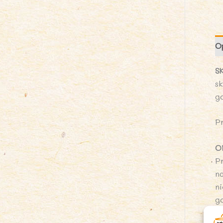
O
S
s
g
P
O
P
n
n
g
P