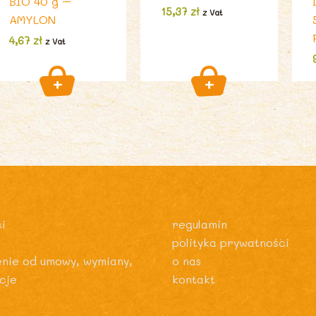
BIO 40 g –
15,37
zł
z Vat
AMYLON
4,67
zł
z Vat
i
regulamin
polityka prywatności
enie od umowy, wymiany,
o nas
cje
kontakt