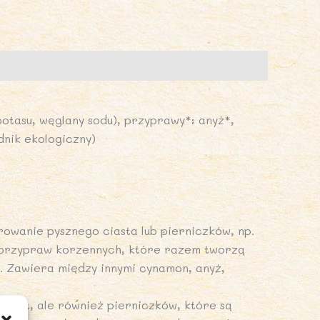
IO
8
MYLON
PRODUKT
potasu, węglany sodu), przyprawy*: anyż*,
EZONOWY)
dnik ekologiczny)
owanie pysznego ciasta lub pierniczków, np.
 przypraw korzennych, które razem tworzą
. Zawiera między innymi cynamon, anyż,
 ciast, ale również pierniczków, które są