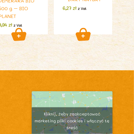
DEMERARA BIO
500 g – BIO
6,27
zł
z Vat
PLANET
9,94
zł
z Vat
Kliknij, żeby zaakceptować
marketing pliki cookies i włączyć tę
treść