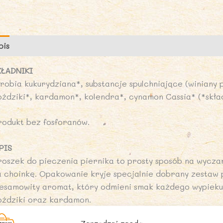
B
1
g
pis
Opinie (0)
-
A
KŁADNIKI
(
krobia kukurydziana*, substancje spulchniające (winiany 
S
oździki*, kardamon*, kolendra*, cynamon Cassia* (*skła
rodukt bez fosforanów.
PIS
roszek do pieczenia piernika to prosty sposób na wyczar
a choinkę. Opakowanie kryje specjalnie dobrany zestaw
iesamowity aromat, który odmieni smak każdego wypieku
oździki oraz kardamon.
roszek do pieczenia piernika ułatwi nie tylko stworzenie