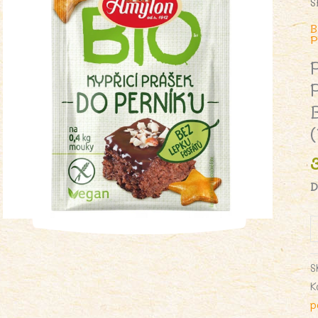
S
B
P
D
i
P
S
P
K
P
p
B