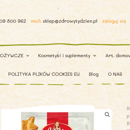
509 800 962
mail:
sklep@zdrowytydzien.pl
zaloguj się
POŻYWCZE
Kosmetyki i suplementy
Art. domo
POLITYKA PLIKÓW COOKIES EU
Blog
O NAS
S
p
B