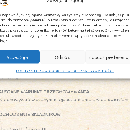
Zarządzaj zgodą
iękną ozdobą na święta albo smaczną przekąską, którą u
ygoda, ponieważ nie musimy kupować wielu różnych skład
 zapewnić jak najlepsze wrażenia, korzystamy z technologii, takich jak pliki
kie, do przechowywania i/lub uzyskiwania dostępu do informacji o urządzen
ARTOŚĆ ODŻYWCZA W 100 g
da na te technologie pozwoli nam przetwarzać dane, takie jak zachowanie
czas przeglądania lub unikalne identyfikatory na tej stronie. Brak wyrażen
artość energetyczna: 1048 kJ / 247 kcal
dy lub wycofanie zgody może niekorzystnie wpłynąć na niektóre cechy i
uszcz: 1,6 g
kcje.
 tym kwasy tłuszczowe nasycone: 0,3 g
ęglowodany: 55 g
Akceptuję
Odmów
Zobacz preferencj
tym cukry: 6,2 g
ałko: 1,3 g
POLITYKA PLIKÓW COOKIES EU
POLITYKA PRYWATNOŚCI
l: 15,4 g
ALECANE WARUNKI PRZECHOWYWANIA
rzechowywać w suchym miejscu, chronić przed światłem.
OCHODZENIE SKŁADNIKÓW
olnictwo UE/spoza UE