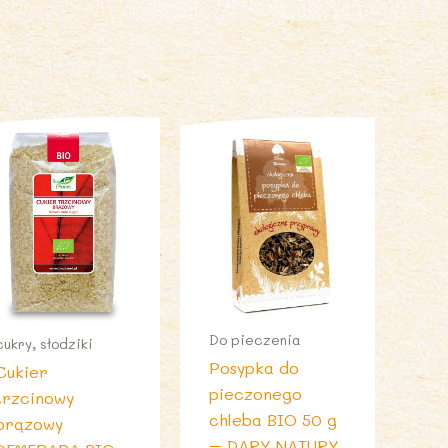
Do pieczenia
cukry, słodziki
Posypka do
Cukier
pieczonego
trzcinowy
chleba BIO 50 g
brązowy
– DARY NATURY