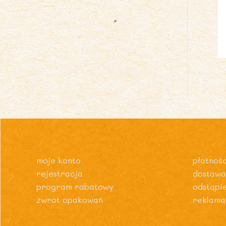
moje konto
płatnośc
rejestracja
dostawa
program rabatowy
odstąpi
zwrot opakowań
reklama