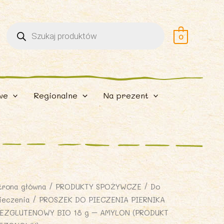
Wyszukiwarka
produktów
0
we
Regionalne
Na prezent
trona główna
/
PRODUKTY SPOŻYWCZE
/
Do
ieczenia
/ PROSZEK DO PIECZENIA PIERNIKA
EZGLUTENOWY BIO 18 g – AMYLON (PRODUKT