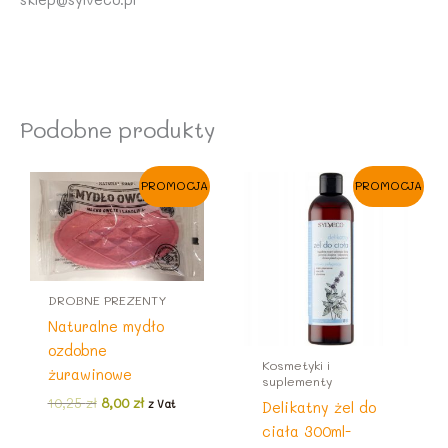
Podobne produkty
PROMOCJA
PROMOCJA
DROBNE PREZENTY
Naturalne mydło
ozdobne
Kosmetyki i
żurawinowe
suplementy
Pierwotna
Aktualna
10,25
zł
8,00
zł
z Vat
Delikatny żel do
cena
cena
ciała 300ml-
wynosiła:
wynosi: