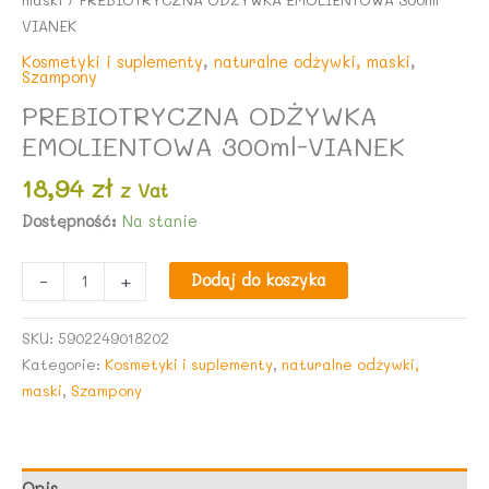
VIANEK
Kosmetyki i suplementy
,
naturalne odżywki, maski
,
Szampony
PREBIOTRYCZNA ODŻYWKA
EMOLIENTOWA 300ml-VIANEK
18,94
zł
z Vat
Dostępność:
Na stanie
ilość
-
+
Dodaj do koszyka
PREBIOTRYCZNA
ODŻYWKA
SKU:
5902249018202
EMOLIENTOWA
Kategorie:
Kosmetyki i suplementy
,
naturalne odżywki,
300ml-
maski
,
Szampony
VIANEK
Opis