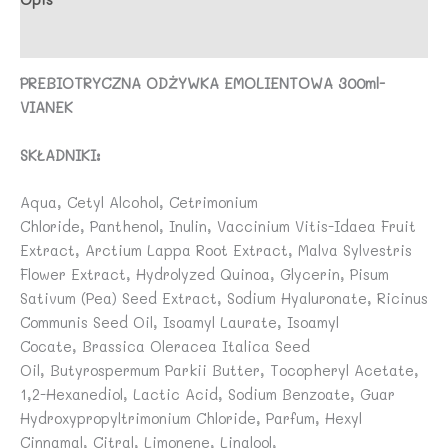
Opinie (0)
PREBIOTRYCZNA ODŻYWKA EMOLIENTOWA 300ml-
VIANEK
SKŁADNIKI:
Aqua, Cetyl Alcohol, Cetrimonium
Chloride, Panthenol, Inulin, Vaccinium Vitis-Idaea Fruit
Extract, Arctium Lappa Root Extract, Malva Sylvestris
Flower Extract, Hydrolyzed Quinoa, Glycerin, Pisum
Sativum (Pea) Seed Extract, Sodium Hyaluronate, Ricinus
Communis Seed Oil, Isoamyl Laurate, Isoamyl
Cocate, Brassica Oleracea Italica Seed
Oil, Butyrospermum Parkii Butter, Tocopheryl Acetate,
1,2-Hexanediol, Lactic Acid, Sodium Benzoate, Guar
Hydroxypropyltrimonium Chloride, Parfum, Hexyl
Cinnamal, Citral, Limonene, Linalool,