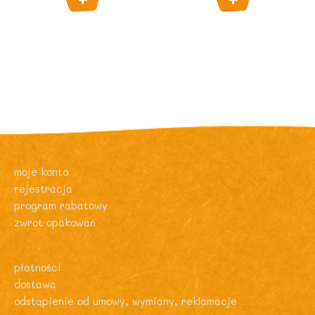
moje konto
rejestracja
program rabatowy
zwrot opakowań
płatności
dostawa
odstąpienie od umowy, wymiany, reklamacje