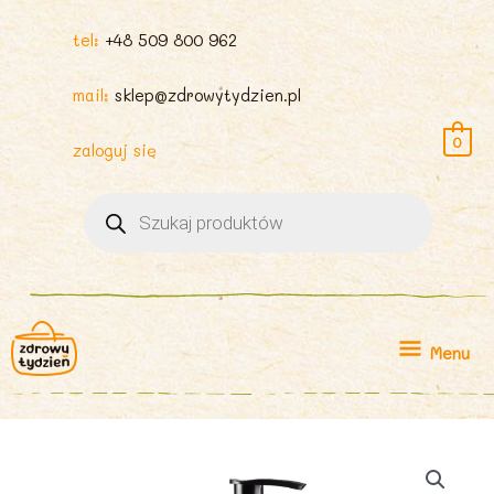
tel:
+48 509 800 962
mail:
sklep@zdrowytydzien.pl
0
zaloguj się
Wyszukiwarka
produktów
Menu
Menu