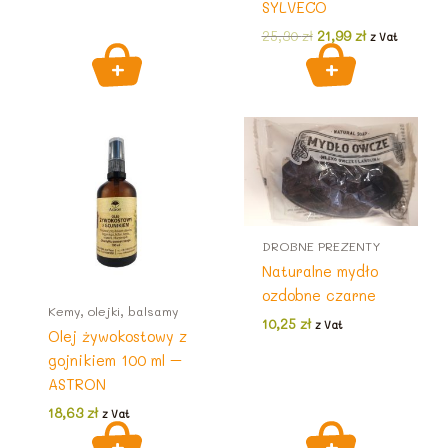
10,25 zł.
8,00 zł.
SYLVECO
Pierwotna
Aktualna
25,30
zł
21,99
zł
z Vat
cena
cena
wynosiła:
wynosi:
25,30 zł.
21,99 zł.
DROBNE PREZENTY
Naturalne mydło
ozdobne czarne
Kemy, olejki, balsamy
10,25
zł
z Vat
Olej żywokostowy z
gojnikiem 100 ml –
ASTRON
18,63
zł
z Vat