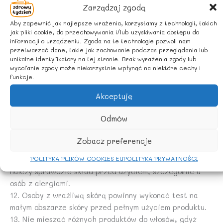
5. W przypadku wystąpienia podrażnienia lub alergii,
Zarządzaj zgodą
natychmiast przerwać stosowanie.
Aby zapewnić jak najlepsze wrażenia, korzystamy z technologii, takich
6. Chronić przed wysoką temperaturą i bezpośrednim
jak pliki cookie, do przechowywania i/lub uzyskiwania dostępu do
działaniem promieni słonecznych.
informacji o urządzeniu. Zgoda na te technologie pozwoli nam
przetwarzać dane, takie jak zachowanie podczas przeglądania lub
7. Upewnić się, że opakowanie jest szczelnie zamknięte
unikalne identyfikatory na tej stronie. Brak wyrażenia zgody lub
po każdym użyciu, aby uniknąć wyschnięcia lub
wycofanie zgody może niekorzystnie wpłynąć na niektóre cechy i
zanieczyszczenia produktu.
funkcje.
8. Nie używać produktu po upływie terminu ważności.
Akceptuję
9. Dokładnie spłukać włosy po użyciu odżywki, aby
uniknąć pozostawienia osadu na skórze głowy.
Odmów
10. W przypadku odżywek w sprayu, unikać rozpylania w
pobliżu otwartego ognia lub źródeł ciepła.
Zobacz preferencje
11. Jeżeli produkt zawiera składniki, które mogą
POLITYKA PLIKÓW COOKIES EU
POLITYKA PRYWATNOŚCI
powodować reakcje alergiczne (np. orzechy, miód),
należy sprawdzić skład przed użyciem, szczególnie u
osób z alergiami.
12. Osoby z wrażliwą skórą powinny wykonać test na
małym obszarze skóry przed pełnym użyciem produktu.
13. Nie mieszać różnych produktów do włosów, gdyż