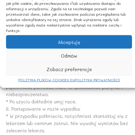
w miejscach nasłonecznionych lub w pobliżu źródeł
jak pliki cookie, do przechowywania i/lub uzyskiwania dostępu do
ciepła.
informacji o urządzeniu. Zgoda na te technologie pozwoli nam
przetwarzać dane, takie jak zachowanie podczas przeglądania lub
4. Ryzyko uszkodzenia powierzchni:
unikalne identyfikatory na tej stronie. Brak wyrażenia zgody lub
* Przed użyciem środka czyszczącego na delikatnej
wycofanie zgody może niekorzystnie wpłynąć na niektóre cechy i
powierzchni, sprawdź jego działanie na niewidocznym
funkcje.
obszarze.
Akceptuję
* Nie używaj środków czyszczących do powierzchni, do
których nie są przeznaczone.
Odmów
5. Ostrzeżenia ogólne:
* Zawsze przestrzegaj instrukcji użycia podanych na
Zobacz preferencje
etykiecie produktu.
* Nie przelewaj środków czyszczących do innych
POLITYKA PLIKÓW COOKIES EU
POLITYKA PRYWATNOŚCI
pojemników, ponieważ może to spowodować pomyłkę i
niebezpieczeństwo.
* Po użyciu dokładnie umyj ręce.
6. Postępowanie w razie wypadku:
* W przypadku połknięcia, natychmiast skontaktuj się z
lekarzem lub centrum zatruć. Nie wywołuj wymiotów bez
zalecenia lekarza.