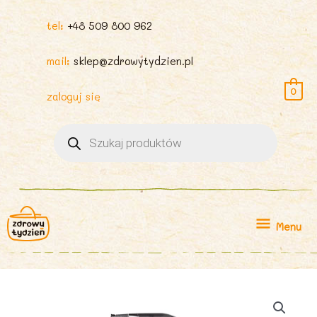
tel:
+48 509 800 962
mail:
sklep@zdrowytydzien.pl
0
zaloguj się
Wyszukiwarka
produktów
Menu
Menu