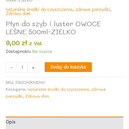
naturalne środki do czyszczenia
,
zdrowe porządki
,
Zdrowy dom
Płyn do szyb i luster OWOCE
LEŚNE 500ml-ZIELKO
9,00
zł
z Vat
Dostępność:
Na stanie
ilość
-
+
Dodaj do koszyka
Płyn
do
SKU:
5902249018240
szyb
Kategorie:
naturalne środki do czyszczenia
,
zdrowe
i
porządki
,
Zdrowy dom
luster
OWOCE
LEŚNE
500ml-
Opis
ZIELKO