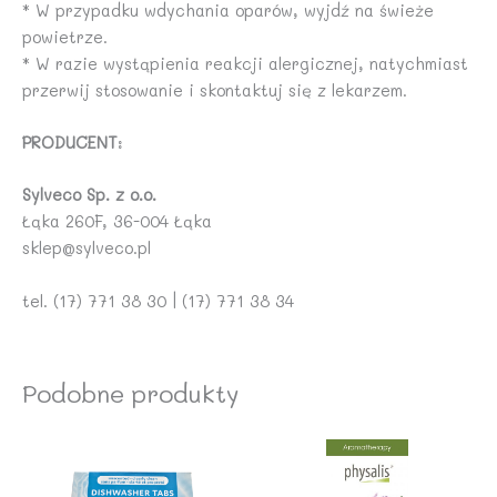
* W przypadku wdychania oparów, wyjdź na świeże
powietrze.
* W razie wystąpienia reakcji alergicznej, natychmiast
przerwij stosowanie i skontaktuj się z lekarzem.
PRODUCENT
:
Sylveco Sp. z o.o.
Łąka 260F, 36-004 Łąka
sklep@sylveco.pl
tel. (17) 771 38 30 | (17) 771 38 34
Podobne produkty