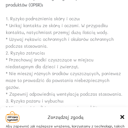
produktów (GPSR):
1. Ryzyko podrażnienia skóry i oczu:
* Unikaj kontaktu ze skórą i oczami. W przypadku
kontaktu, natychmiast przemyj dużą ilością wody.
* Używaj rękawic ochronnych i okularów ochronnych
podczas stosowania.
2. Ryzyko zatrucia:
* Przechowuj środki czyszczące w miejscu
niedostępnym dla dzieci i zwierząt.
* Nie mieszaj różnych środków czyszczących, ponieważ
może to prowadzić do powstania niebezpiecznych
gazów.
* Zapewnij odpowiednią wentylację podczas stosowania.
3. Ryzyko pożaru i wybuchu:
* Nie używaj środków czyszczących w pobliżu
otwartego ognia lub źródeł ciepła.
Zarządzaj zgodą
* Nie przechowuj łatwopalnych środków czyszczących
Aby zapewnić jak najlepsze wrażenia, korzystamy z technologii, takich