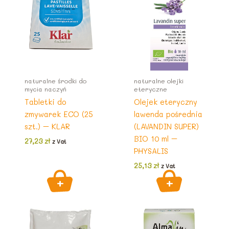
naturalne środki do
naturalne olejki
mycia naczyń
eteryczne
Tabletki do
Olejek eteryczny
zmywarek ECO (25
lawenda pośrednia
szt.) – KLAR
(LAVANDIN SUPER)
BIO 10 ml –
27,23
zł
z Vat
PHYSALIS
25,13
zł
z Vat