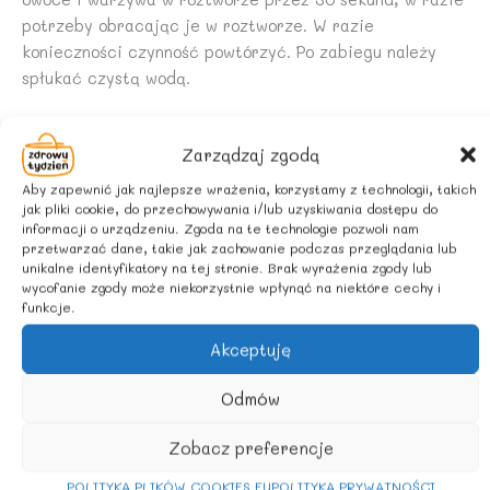
potrzeby obracając je w roztworze. W razie
konieczności czynność powtórzyć. Po zabiegu należy
spłukać czystą wodą.
UWAGA
Zarządzaj zgodą
Wskazówki dotyczące ochrony środowiska: aby
ograniczyć wpływ na środowisko, należy stosować
Aby zapewnić jak najlepsze wrażenia, korzystamy z technologii, takich
produkt oszczędnie.
jak pliki cookie, do przechowywania i/lub uzyskiwania dostępu do
informacji o urządzeniu. Zgoda na te technologie pozwoli nam
przetwarzać dane, takie jak zachowanie podczas przeglądania lub
unikalne identyfikatory na tej stronie. Brak wyrażenia zgody lub
wycofanie zgody może niekorzystnie wpłynąć na niektóre cechy i
Podobne produkty
funkcje.
Akceptuję
Odmów
Zobacz preferencje
POLITYKA PLIKÓW COOKIES EU
POLITYKA PRYWATNOŚCI