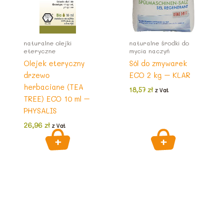
naturalne olejki
naturalne środki do
eteryczne
mycia naczyń
Olejek eteryczny
Sól do zmywarek
drzewo
ECO 2 kg – KLAR
herbaciane (TEA
18,57
zł
z Vat
TREE) ECO 10 ml –
PHYSALIS
26,96
zł
z Vat