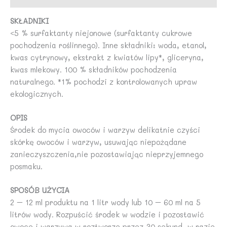
SKŁADNIKI
<5 % surfaktanty niejonowe (surfaktanty cukrowe
pochodzenia roślinnego). Inne składniki: woda, etanol,
kwas cytrynowy, ekstrakt z kwiatów lipy*, gliceryna,
kwas mlekowy. 100 % składników pochodzenia
naturalnego. *1% pochodzi z kontrolowanych upraw
ekologicznych.
OPIS
Środek do mycia owoców i warzyw delikatnie czyści
skórkę owoców i warzyw, usuwając niepożądane
zanieczyszczenia,nie pozostawiając nieprzyjemnego
posmaku.
SPOSÓB UŻYCIA
2 – 12 ml produktu na 1 litr wody lub 10 – 60 ml na 5
litrów wody. Rozpuścić środek w wodzie i pozostawić
owoce i warzywa w roztworze przez 30 sekund, w razie