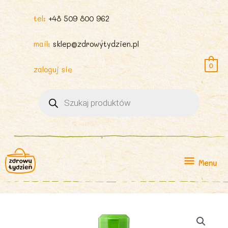
tel:
+48 509 800 962
mail:
sklep@zdrowytydzien.pl
0
zaloguj się
Wyszukiwarka
produktów
Menu
Menu