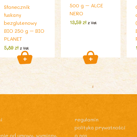
500 g – ALCE
Słonecznik
NERO
łuskany
bezglutenowy
13,59
zł
z Vat
BIO 250 g – BIO
PLANET
5,89
zł
z Vat
i
regulamin
polityka prywatności
enie od umowy, wymiany,
o nas