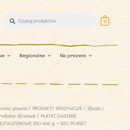
Wyszukiwarka
produktów
0
we
Regionalne
Na prezent
trona główna
/
PRODUKTY SPOŻYWCZE
/
Zboża i
rodukty zbożowe
/ PŁATKI OWSIANE
EZGLUTENOWE BIO 600 g – BIO PLANET