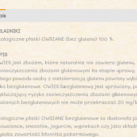
-
B
pis
Opinie (0)
P
KŁADNIKI
kologiczne płatki OWSIANE (bez glutenu) 100 %.
PIS
WIES jest zbożem, które naturalnie nie zawiera glutenu, 
anieczyszczenia zbożami glutenowymi na etapie uprawy, 
 tego powodu osoby z nietolerancją glutenu powinny wyb
ako bezglutenowe. OWIES bezglutenowy jest uprawiany, 
ykluczający ryzyko zanieczyszczenia zbożami glutenowym
wsianych bezglutenowych nie może przekraczać 20 mg/k
kologiczne płatki OWSIANE bezglutenowe to doskonała pr
 owsiance, smoothie, jogurcie, wypiekach czy jako składn
ysoka zawartość błonnika pokarmowego.