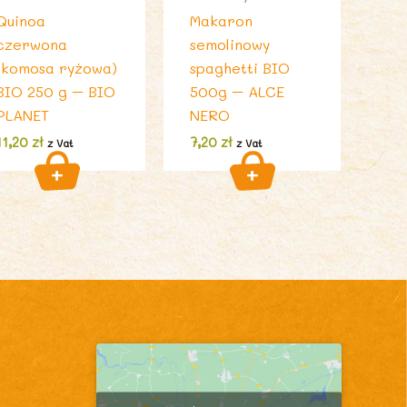
Quinoa
Makaron
czerwona
semolinowy
(komosa ryżowa)
spaghetti BIO
BIO 250 g – BIO
500g – ALCE
PLANET
NERO
11,20
zł
7,20
zł
z Vat
z Vat