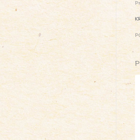
P
K
P
P