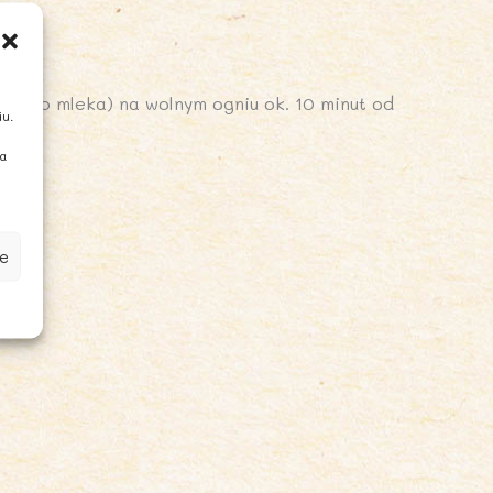
y lub mleka) na wolnym ogniu ok. 10 minut od
iu.
ia
e