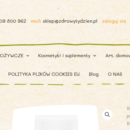
509 800 962
mail:
sklep@zdrowytydzien.pl
zaloguj się
POŻYWCZE
Kosmetyki i suplementy
Art. domo
POLITYKA PLIKÓW COOKIES EU
Blog
O NAS
S
p
B