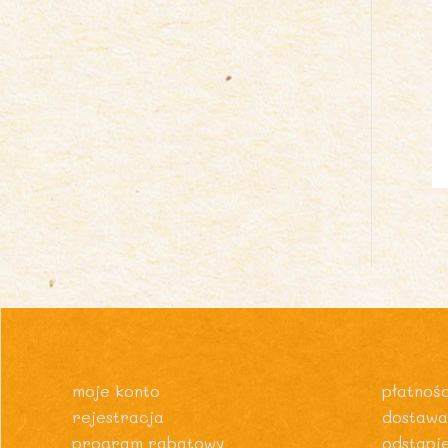
moje konto
płatnośc
rejestracja
dostawa
program rabatowy
odstąpi