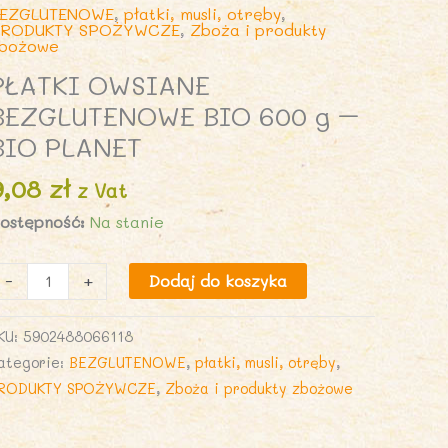
EZGLUTENOWE
,
płatki, musli, otręby
,
RODUKTY SPOŻYWCZE
,
Zboża i produkty
bożowe
PŁATKI OWSIANE
BEZGLUTENOWE BIO 600 g –
BIO PLANET
9,08
zł
z Vat
ostępność:
Na stanie
lość
-
+
Dodaj do koszyka
ŁATKI
WSIANE
KU:
5902488066118
EZGLUTENOWE
ategorie:
BEZGLUTENOWE
,
płatki, musli, otręby
,
IO
RODUKTY SPOŻYWCZE
,
Zboża i produkty zbożowe
00