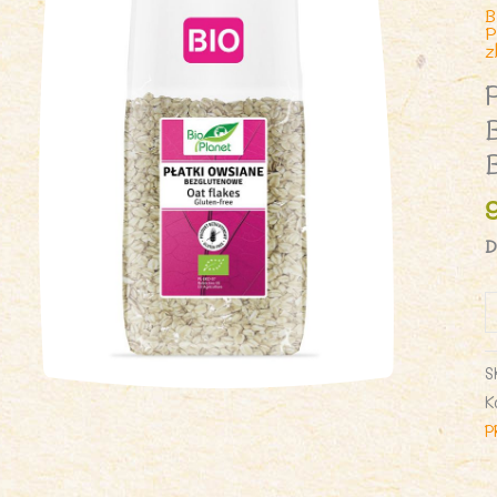
B
P
z
D
i
P
O
S
B
K
B
P
6
g