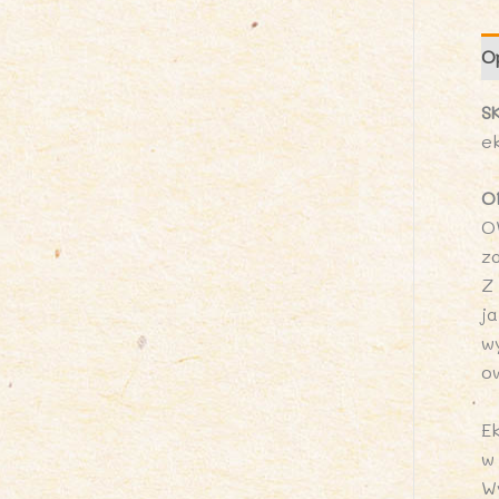
O
S
e
O
O
z
Z
j
w
o
E
w
W