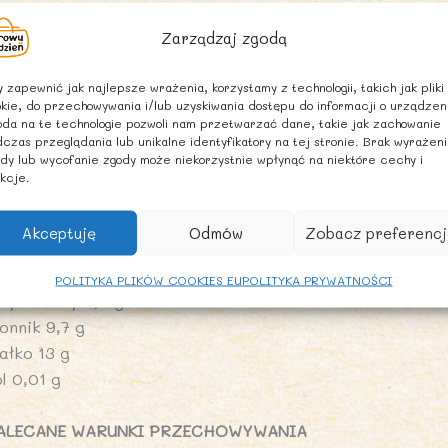
ródło białka.
Zarządzaj zgodą
POSÓB PRZYGOTOWANIA
 zapewnić jak najlepsze wrażenia, korzystamy z technologii, takich jak pliki
otować w proporcji 1:2 (1 porcja płatków na 2 porcje wod
kie, do przechowywania i/lub uzyskiwania dostępu do informacji o urządzen
zasu do czasu mieszając.
da na te technologie pozwoli nam przetwarzać dane, takie jak zachowanie
czas przeglądania lub unikalne identyfikatory na tej stronie. Brak wyrażen
dy lub wycofanie zgody może niekorzystnie wpłynąć na niektóre cechy i
ARTOŚĆ ODŻYWCZA W 100 g
kcje.
artość energetyczna 1561 kJ/371 kcal
uszcz 6,7 g
Akceptuję
Odmów
Zobacz preferencj
 tym kwasy tłuszczowe nasycone 1,1 g
ęglowodany 60 g
POLITYKA PLIKÓW COOKIES EU
POLITYKA PRYWATNOŚCI
 tym cukry 0,8 g
onnik 9,7 g
ałko 13 g
l 0,01 g
ALECANE WARUNKI PRZECHOWYWANIA