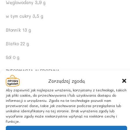
Węglowodany 3,9 g
w tym cukry 3,5 g
Błonnik 13 g
Białko 22 g
Sól 0 g
INFORMACJA ALERGENNA
Zarządzaj zgodą
Produkt może zawierać:
ZBOŻA ZAWIERAJĄCE GLUTEN,
Aby zapewnić jak najlepsze wrażenia, korzystamy z technologii, takich
ORZESZKI ZIEMNE, INNE ORZECHY, NASIONA SEZAMU,
jak pliki cookie, do przechowywania i/lub uzyskiwania dostępu do
SOJĘ.
informacji o urządzeniu. Zgoda na te technologie pozwoli nam
przetwarzać dane, takie jak zachowanie podczas przeglądania lub
unikalne identyfikatory na tej stronie. Brak wyrażenia zgody lub
ZALECANE WARUNKI PRZECHOWYWANIA
wycofanie zgody może niekorzystnie wpłynąć na niektóre cechy i
funkcje.
Przechowywać w suchym i chłodnym miejscu.