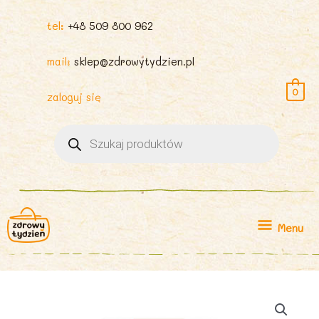
tel:
+48 509 800 962
mail:
sklep@zdrowytydzien.pl
0
zaloguj się
Wyszukiwarka
produktów
Menu
Menu