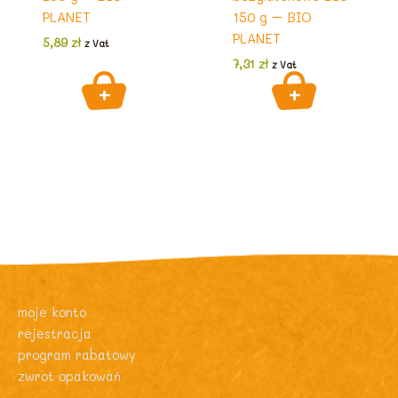
PLANET
150 g – BIO
PLANET
5,89
zł
z Vat
7,31
zł
z Vat
moje konto
rejestracja
program rabatowy
zwrot opakowań