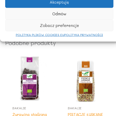
Akceptuję
KRAJ POCHODZENIA SKŁADNIKÓW
Odmów
Hiszpania
Zobacz preferencje
POLITYKA PLIKÓW COOKIES EU
POLITYKA PRYWATNOŚCI
Podobne produkty
BAKALIE
BAKALIE
Żurawina słodzona
PISTACJE ŁUSKANE