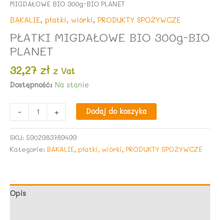
MIGDAŁOWE BIO 300g-BIO PLANET
BAKALIE
,
płatki, wiórki
,
PRODUKTY SPOŻYWCZE
PŁATKI MIGDAŁOWE BIO 300g-BIO
PLANET
32,27
zł
z Vat
Dostępność:
Na stanie
ilość
-
+
Dodaj do koszyka
PŁATKI
MIGDAŁOWE
SKU:
5902983789499
BIO
Kategorie:
BAKALIE
,
płatki, wiórki
,
PRODUKTY SPOŻYWCZE
300g-
BIO
PLANET
Opis
Opinie (0)