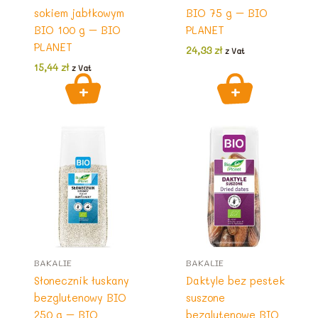
sokiem jabłkowym
BIO 75 g – BIO
BIO 100 g – BIO
PLANET
PLANET
24,33
zł
z Vat
15,44
zł
z Vat
BAKALIE
BAKALIE
Słonecznik łuskany
Daktyle bez pestek
bezglutenowy BIO
suszone
250 g – BIO
bezglutenowe BIO