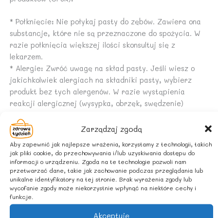
* Połknięcie: Nie połykaj pasty do zębów. Zawiera ona
substancje, które nie są przeznaczone do spożycia. W
razie połknięcia większej ilości skonsultuj się z
lekarzem.
* Alergie: Zwróć uwagę na skład pasty. Jeśli wiesz o
jakichkolwiek alergiach na składniki pasty, wybierz
produkt bez tych alergenów. W razie wystąpienia
reakcji alergicznej (wysypka, obrzęk, swędzenie)
przerwij stosowanie i skonsultuj się z lekarzem.
* Dzieci: Nadzoruj dzieci podczas szczotkowania
Zarządzaj zgodą
zębów, aby upewnić się, że nie połykają pasty. U dzieci
Aby zapewnić jak najlepsze wrażenia, korzystamy z technologii, takich
poniżej 6 roku życia używaj pasty w ilości ziarnka
jak pliki cookie, do przechowywania i/lub uzyskiwania dostępu do
grochu.
informacji o urządzeniu. Zgoda na te technologie pozwoli nam
przetwarzać dane, takie jak zachowanie podczas przeglądania lub
unikalne identyfikatory na tej stronie. Brak wyrażenia zgody lub
* Uczulenie na składniki: W przypadku wystąpienia
wycofanie zgody może niekorzystnie wpłynąć na niektóre cechy i
podrażnienia lub nadwrażliwości w jamie ustnej,
funkcje.
natychmiast przerwij stosowanie produktu.
Akceptuję