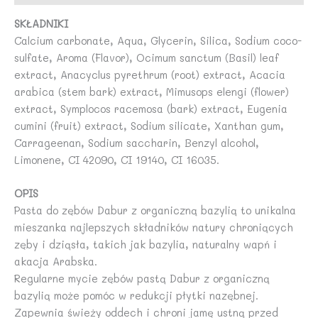
100
SKŁADNIKI
ml
Calcium carbonate, Aqua, Glycerin, Silica, Sodium coco-
-
sulfate, Aroma (Flavor), Ocimum sanctum (Basil) leaf
DABUR
extract, Anacyclus pyrethrum (root) extract, Acacia
arabica (stem bark) extract, Mimusops elengi (flower)
extract, Symplocos racemosa (bark) extract, Eugenia
cumini (fruit) extract, Sodium silicate, Xanthan gum,
Carrageenan, Sodium saccharin, Benzyl alcohol,
Limonene, CI 42090, CI 19140, CI 16035.
OPIS
Pasta do zębów Dabur z organiczną bazylią to unikalna
mieszanka najlepszych składników natury chroniących
zęby i dziąsła, takich jak bazylia, naturalny wapń i
akacja Arabska.
Regularne mycie zębów pastą Dabur z organiczną
bazylią może pomóc w redukcji płytki nazębnej.
Zapewnia świeży oddech i chroni jamę ustną przed