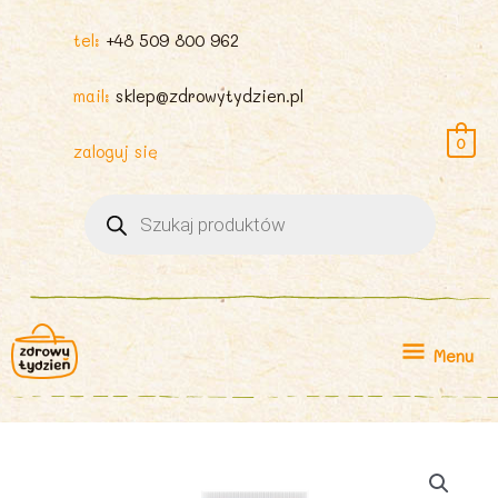
tel:
+48 509 800 962
mail:
sklep@zdrowytydzien.pl
0
zaloguj się
Wyszukiwarka
produktów
Menu
Menu