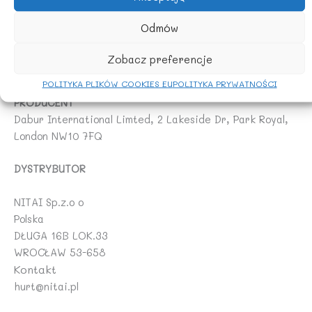
* Sposób przechowywania: Przechowuj pastę do zębów
w miejscu niedostępnym dla dzieci, aby uniknąć
Odmów
przypadkowego spożycia.
* Uszkodzone opakowanie: Nie używaj pasty, jeśli tubka
Zobacz preferencje
lub opakowanie jest uszkodzone.
POLITYKA PLIKÓW COOKIES EU
POLITYKA PRYWATNOŚCI
PRODUCENT
Dabur International Limted, 2 Lakeside Dr, Park Royal,
London NW10 7FQ
DYSTRYBUTOR
NITAI Sp.z.o o
Polska
DŁUGA 16B LOK.33
WROCŁAW 53-658
Kontakt
hurt@nitai.pl