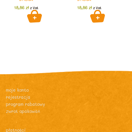
18,86
zł
18,86
zł
z Vat
z Vat
moje konto
rejestracja
program rabatowy
zwrot opakowań
płatności