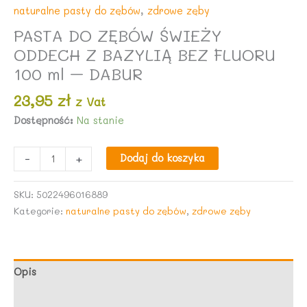
naturalne pasty do zębów
,
zdrowe zęby
PASTA DO ZĘBÓW ŚWIEŻY
ODDECH Z BAZYLIĄ BEZ FLUORU
100 ml – DABUR
23,95
zł
z Vat
Dostępność:
Na stanie
ilość
-
+
Dodaj do koszyka
PASTA
DO
SKU:
5022496016889
ZĘBÓW
Kategorie:
naturalne pasty do zębów
,
zdrowe zęby
ŚWIEŻY
ODDECH
Z
BAZYLIĄ
Opis
BEZ
Opinie (0)
FLUORU