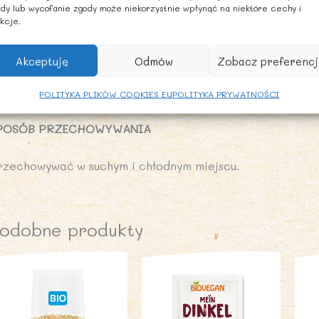
dy lub wycofanie zgody może niekorzystnie wpłynąć na niektóre cechy i
ód 0,12 g
kcje.
nformacja alergenna:
Akceptuję
Odmów
Zobacz preferencj
awiera
gluten-mąka grahamowa,mąka pszenna,
może zaw
POLITYKA PLIKÓW COOKIES EU
POLITYKA PRYWATNOŚCI
POSÓB PRZECHOWYWANIA
rzechowywać w suchym i chłodnym miejscu.
odobne produkty