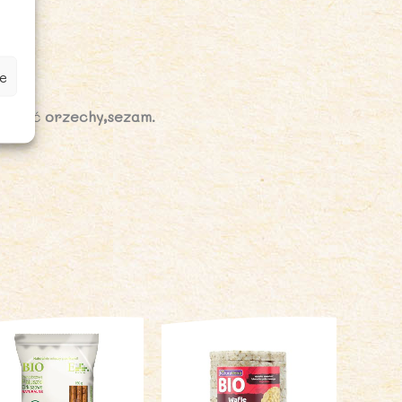
e
ierać
orzechy,sezam.