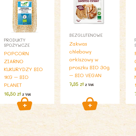
BEZGLUTENOWE
PRODUKTY
Zakwas
SPOŻYWCZE
chlebowy
POPCORN
orkiszowy w
ZIARNO
proszku BIO 30g
KUKURYDZY BIO
– BIO VEGAN
1KG – BIO
7,35
zł
PLANET
z Vat
16,50
zł
z Vat