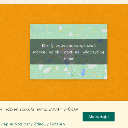
Kliknij, żeby zaakceptować
marketing pliki cookies i włączyć tę
treść
y Tydzień została firma: „AKAR” SPÓŁKA
.pl
Akceptuję
 Sklep ekologiczny Zdrowy Tydzień