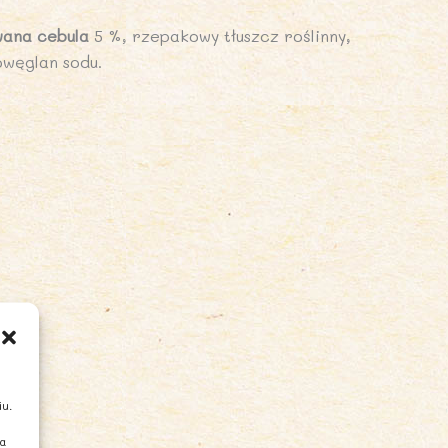
wana cebula
5 %, rzepakowy tłuszcz roślinny,
węglan sodu.
iu.
ia