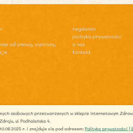
i
regulamin
polityka prywatności
enie od umowy, wymiany,
o nas
cje
kontakt
danych osobowych przetwarzanych w sklepie internetowym Zdrow
pyright © 2026 zdrowytydzien.pl | Powered by ITentego
oju, ul. Podhalańska 4.
0.06.2025 r. i znajduje się pod adresem:
Polityka prywatności |