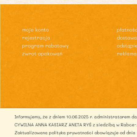
moje konto
płatnośc
rejestracja
dostawa
program rabatowy
odstąpi
zwrot opakowań
reklama
Informujemy, że z dniem 10.06.2025 r. administratorem 
Co
CYWILNA ANNA KASIARZ ANETA RYŚ z siedzibą w Rabce-Zdr
Zaktualizowana polityka prywatności obowiązuje od dnia 1