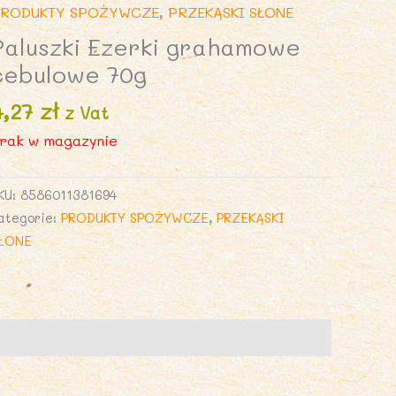
RODUKTY SPOŻYWCZE
,
PRZEKĄSKI SŁONE
Paluszki Ezerki grahamowe
cebulowe 70g
4,27
zł
z Vat
rak w magazynie
KU:
8586011381694
ategorie:
PRODUKTY SPOŻYWCZE
,
PRZEKĄSKI
ŁONE