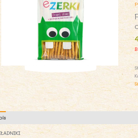
P
B
S
K
S
pis
Opinie (0)
KŁADNIKI