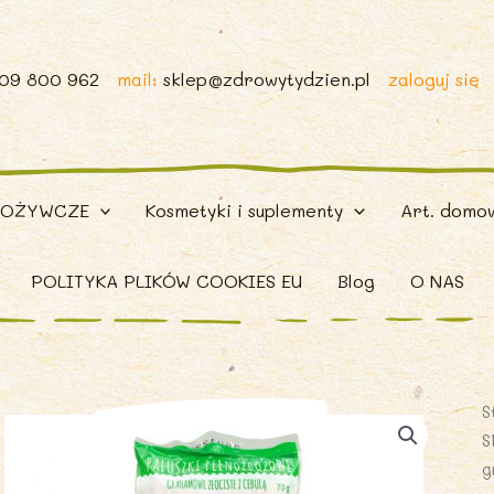
509 800 962
mail:
sklep@zdrowytydzien.pl
zaloguj się
POŻYWCZE
Kosmetyki i suplementy
Art. domo
POLITYKA PLIKÓW COOKIES EU
Blog
O NAS
S
S
g