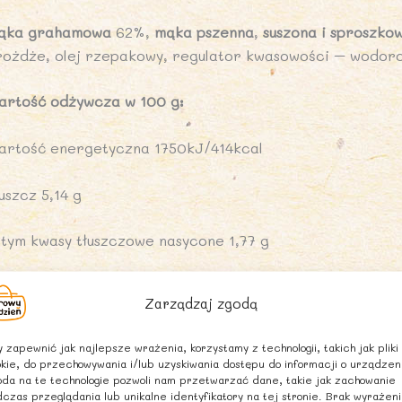
ąka grahamowa
62%,
mąka pszenna
,
suszona i sproszko
rożdże, olej rzepakowy, regulator kwasowości – wodoro
artość odżywcza w 100 g:
artość energetyczna 1750kJ/414kcal
uszcz 5,14 g
 tym kwasy tłuszczowe nasycone 1,77 g
ęglowodany 76,65 g
Zarządzaj zgodą
 tym cukry 4,96 g
 zapewnić jak najlepsze wrażenia, korzystamy z technologii, takich jak pliki
kie, do przechowywania i/lub uzyskiwania dostępu do informacji o urządzen
ałko 13 g
da na te technologie pozwoli nam przetwarzać dane, takie jak zachowanie
czas przeglądania lub unikalne identyfikatory na tej stronie. Brak wyrażen