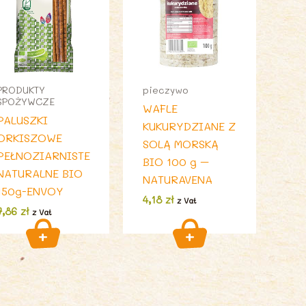
PRODUKTY
pieczywo
SPOŻYWCZE
WAFLE
PALUSZKI
KUKURYDZIANE Z
ORKISZOWE
SOLĄ MORSKĄ
PEŁNOZIARNISTE
BIO 100 g –
NATURALNE BIO
NATURAVENA
150g-ENVOY
4,18
zł
z Vat
7,86
zł
z Vat