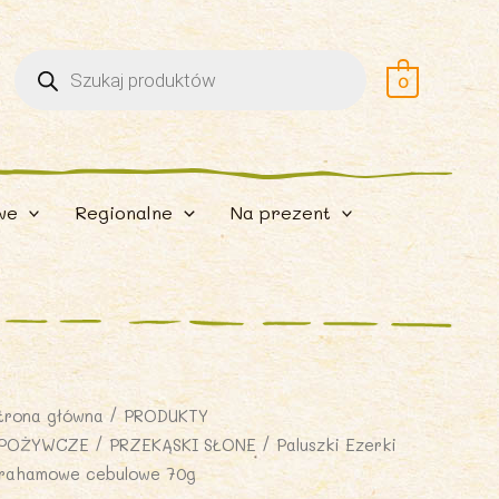
Wyszukiwarka
produktów
0
we
Regionalne
Na prezent
trona główna
/
PRODUKTY
POŻYWCZE
/
PRZEKĄSKI SŁONE
/ Paluszki Ezerki
rahamowe cebulowe 70g