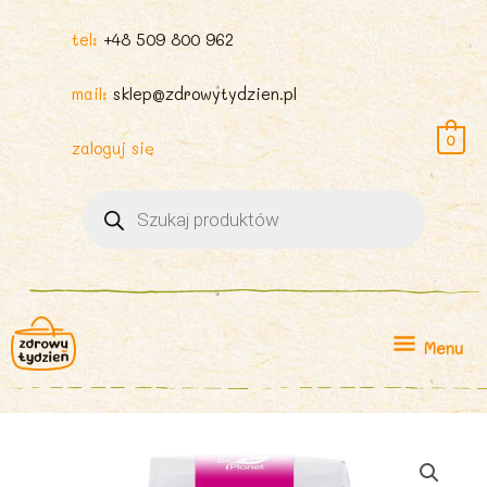
tel:
+48 509 800 962
mail:
sklep@zdrowytydzien.pl
0
zaloguj się
Wyszukiwarka
produktów
Menu
Menu