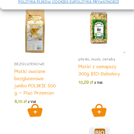
POLITYKA PLIKÓW COOKIES EU
POLITYKA PRYWATNOŚCI
płatki, musli, otręby
BEZGLUTENOWE
Płatki z samopszy
Płatki owsiane
300g BIO-Babalscy
bezglutenowe
10,29
zł
z Vat
jumbo POLSKIE 500
g – Pięć Przemian
8,10
zł
z Vat