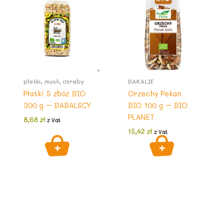
płatki, musli, otręby
BAKALIE
Płatki 5 zbóż BIO
Orzechy Pekan
300 g – BABALSCY
BIO 100 g – BIO
PLANET
8,68
zł
z Vat
15,42
zł
z Vat