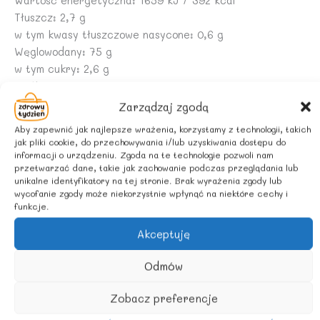
Wartość energetyczna: 1659 kJ / 392 kcal
Tłuszcz: 2,7 g
w tym kwasy tłuszczowe nasycone: 0,6 g
Węglowodany: 75 g
w tym cukry: 2,6 g
Białko: 12 g
Sól: 0,03 g
Zarządzaj zgodą
Aby zapewnić jak najlepsze wrażenia, korzystamy z technologii, takich
ZALECANE WARUNKI PRZECHOWYWANIA
jak pliki cookie, do przechowywania i/lub uzyskiwania dostępu do
Przechowywać w suchym i chłodnym miejscu.
informacji o urządzeniu. Zgoda na te technologie pozwoli nam
przetwarzać dane, takie jak zachowanie podczas przeglądania lub
unikalne identyfikatory na tej stronie. Brak wyrażenia zgody lub
wycofanie zgody może niekorzystnie wpłynąć na niektóre cechy i
funkcje.
Akceptuję
Odmów
Podobne produkty
Zobacz preferencje