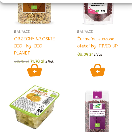
BAKALIE
BAKALIE
ORZECHY WŁOSKIE
Żurawina suszona
BIO 1kg -BIO
cięta1kg- FIVIO UP
PLANET
36,04
zł
z Vat
Pierwotna
Aktualna
80,72
zł
71,76
zł
z Vat
cena
cena
wynosiła:
wynosi:
80,72 zł.
71,76 zł.