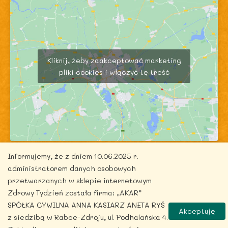
Kliknij, żeby zaakceptować marketing
pliki cookies i włączyć tę treść
Informujemy, że z dniem 10.06.2025 r.
administratorem danych osobowych
przetwarzanych w sklepie internetowym
Zdrowy Tydzień została firma: „AKAR”
Copyright © 2026 zdrowytydzien.pl | Powered by
SPÓŁKA CYWILNA ANNA KASIARZ ANETA RYŚ
Akceptuję
ITentego.pl
z siedzibą w Rabce-Zdroju, ul. Podhalańska 4.