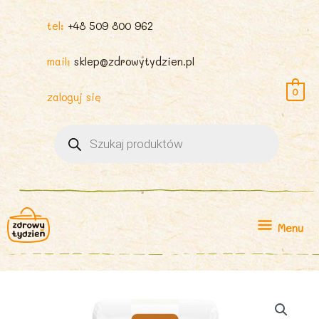
tel:
+48 509 800 962
mail:
sklep@zdrowytydzien.pl
0
zaloguj się
Wyszukiwarka
produktów
Menu
Menu