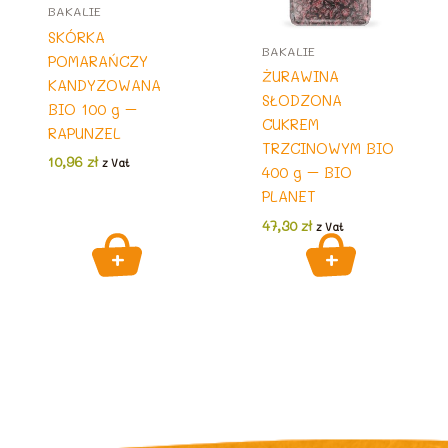
BAKALIE
SKÓRKA
BAKALIE
POMARAŃCZY
ŻURAWINA
KANDYZOWANA
SŁODZONA
BIO 100 g –
CUKREM
RAPUNZEL
TRZCINOWYM BIO
10,96
zł
z Vat
400 g – BIO
PLANET
47,30
zł
z Vat