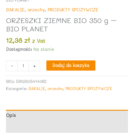
BAKALIE
,
orzechy
,
PRODUKTY SPOŻYWCZE
ORZESZKI ZIEMNE BIO 350 g –
BIO PLANET
12,38
zł
z Vat
Dostępność:
Na stanie
ilość
-
+
Dodaj do koszyka
ORZESZKI
ZIEMNE
SKU:
5902605414082
BIO
Kategorie:
BAKALIE
,
orzechy
,
PRODUKTY SPOŻYWCZE
350
g
-
BIO
Opis
PLANET
Opinie (0)