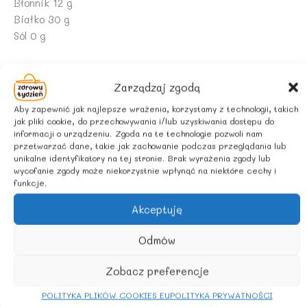
Błonnik 12 g
Białko 30 g
Sól 0 g
INFORMACJA ALERGENNA
Produkt może zawierać: ZBOŻA ZAWIERAJĄCE GLUTEN,
Zarządzaj zgodą
ORZECHY, NASIONA SEZAMU, SOJĘ.
Aby zapewnić jak najlepsze wrażenia, korzystamy z technologii, takich
jak pliki cookie, do przechowywania i/lub uzyskiwania dostępu do
ZALECANE WARUNKI PRZECHOWYWANIA
informacji o urządzeniu. Zgoda na te technologie pozwoli nam
przetwarzać dane, takie jak zachowanie podczas przeglądania lub
Przechowywać w suchym i chłodnym miejscu.
unikalne identyfikatory na tej stronie. Brak wyrażenia zgody lub
wycofanie zgody może niekorzystnie wpłynąć na niektóre cechy i
funkcje.
Podobne produkty
Akceptuję
Odmów
PROMOCJA
Zobacz preferencje
POLITYKA PLIKÓW COOKIES EU
POLITYKA PRYWATNOŚCI