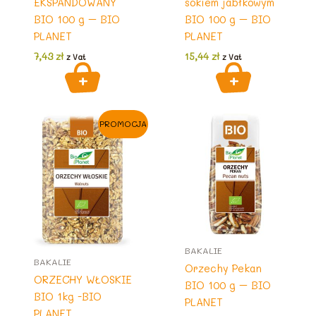
EKSPANDOWANY
sokiem jabłkowym
BIO 100 g – BIO
BIO 100 g – BIO
PLANET
PLANET
7,43
zł
15,44
zł
z Vat
z Vat
PROMOCJA
BAKALIE
BAKALIE
Orzechy Pekan
ORZECHY WŁOSKIE
BIO 100 g – BIO
BIO 1kg -BIO
PLANET
PLANET