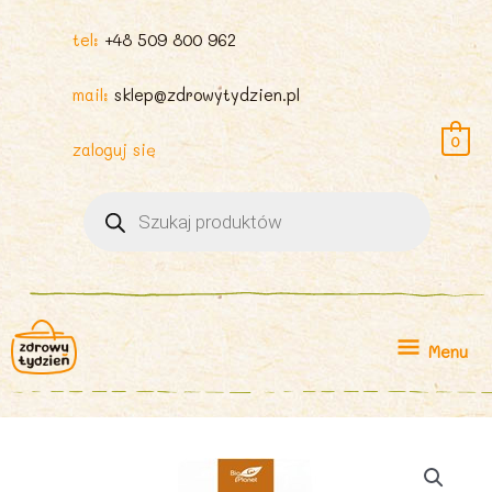
tel:
+48 509 800 962
mail:
sklep@zdrowytydzien.pl
0
zaloguj się
Wyszukiwarka
produktów
Menu
Menu