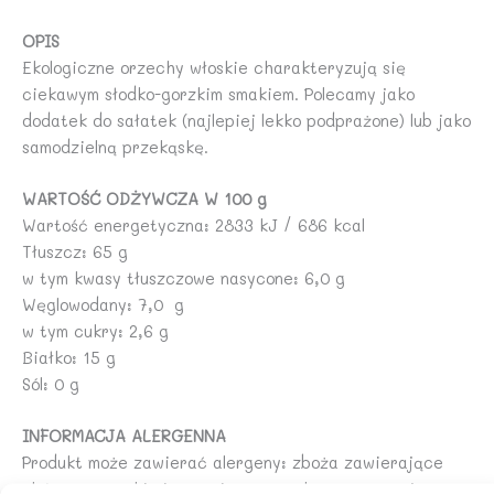
OPIS
Ekologiczne orzechy włoskie charakteryzują się
ciekawym słodko-gorzkim smakiem. Polecamy jako
dodatek do sałatek (najlepiej lekko podprażone) lub jako
samodzielną przekąskę.
WARTOŚĆ ODŻYWCZA W 100 g
Wartość energetyczna: 2833 kJ / 686 kcal
Tłuszcz: 65 g
w tym kwasy tłuszczowe nasycone: 6,0 g
Węglowodany: 7,0 g
w tym cukry: 2,6 g
Białko: 15 g
Sól: 0 g
INFORMACJA ALERGENNA
Produkt może zawierać alergeny: zboża zawierające
gluten, orzeszki ziemne, inne orzechy, sezam, soję.