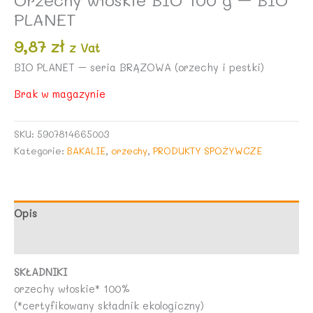
PLANET
9,87
zł
z Vat
BIO PLANET – seria BRĄZOWA (orzechy i pestki)
Brak w magazynie
SKU:
5907814665003
Kategorie:
BAKALIE
,
orzechy
,
PRODUKTY SPOŻYWCZE
Opis
Opinie (0)
SKŁADNIKI
orzechy włoskie* 100%
(*certyfikowany składnik ekologiczny)