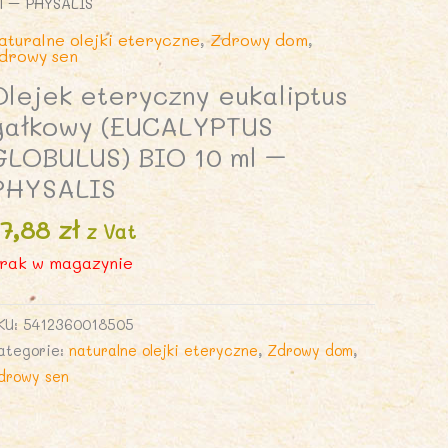
l – PHYSALIS
aturalne olejki eteryczne
,
Zdrowy dom
,
drowy sen
Olejek eteryczny eukaliptus
gałkowy (EUCALYPTUS
GLOBULUS) BIO 10 ml –
PHYSALIS
17,88
zł
z Vat
rak w magazynie
KU:
5412360018505
ategorie:
naturalne olejki eteryczne
,
Zdrowy dom
,
drowy sen