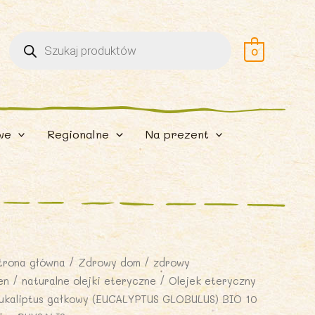
Wyszukiwarka
produktów
0
we
Regionalne
Na prezent
trona główna
/
Zdrowy dom
/
zdrowy
en
/
naturalne olejki eteryczne
/ Olejek eteryczny
ukaliptus gałkowy (EUCALYPTUS GLOBULUS) BIO 10