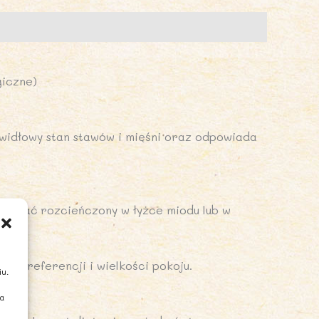
giczne)
awidłowy stan stawów i mięśni oraz odpowiada
yjmować rozcieńczony w łyżce miodu lub w
ego.
ch preferencji i wielkości pokoju.
iu.
ia