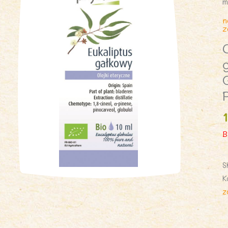
m
n
z
B
S
K
z