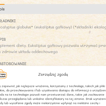
pis
Opinie (0)
KŁADNIKI
calyptus globulus* (eukaliptus gałkowy) (*składniki ekolo
PIS
uplement diety. Eukaliptus gałkowy pozwala utrzymać pr
a zdrowie układu oddechowego
ASTOSOWANIE
oustnie: dwa razy dziennie, od 1 do 2 kropli. Należy prz
Zarządzaj zgodą
aparze ziołowym.
óra (masaż, kąpiel): 5 do 10 kropli na 10 ml oleju roślinn
 zapewnić jak najlepsze wrażenia, korzystamy z technologii, takich jak pliki
romatyzowanie powietrza: 5 do 10 kropli według osobisty
kie, do przechowywania i/lub uzyskiwania dostępu do informacji o urządzen
da na te technologie pozwoli nam przetwarzać dane, takie jak zachowanie
czas przeglądania lub unikalne identyfikatory na tej stronie. Brak wyrażen
WAGI
dy lub wycofanie zgody może niekorzystnie wpłynąć na niektóre cechy i