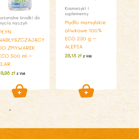
Kosmetyki i
suplementy
naturalne środki do
Mydło marsylskie
mycia naczyń
oliwkowe 100%
PŁYN
ECO 230 g –
NABŁYSZCZAJĄCY
ALEPIA
DO ZMYWAREK
ECO 500 ml –
29,18
zł
z Vat
KLAR
19,98
zł
z Vat