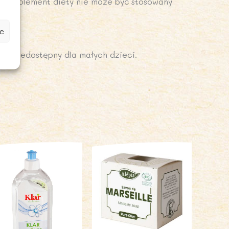
a. Suplement diety nie może być stosowany
e
b niedostępny dla małych dzieci.