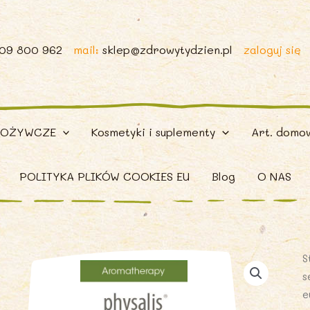
509 800 962
mail:
sklep@zdrowytydzien.pl
zaloguj się
POŻYWCZE
Kosmetyki i suplementy
Art. domo
POLITYKA PLIKÓW COOKIES EU
Blog
O NAS
S
s
e