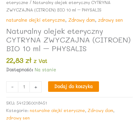
eteryczne
/ Naturalny olejek eteryczny CYTRYNA
ZWYCZAJNA (CITROEN) BIO 10 ml – PHYSALIS
naturalne olejki eteryczne
,
Zdrowy dom
,
zdrowy sen
Naturalny olejek eteryczny
CYTRYNA ZWYCZAJNA (CITROEN)
BIO 10 ml – PHYSALIS
22,83
zł
z Vat
Dostępność:
Na stanie
ilość
-
+
Dodaj do koszyka
Naturalny
olejek
SKU:
5412360018451
eteryczny
Kategorie:
naturalne olejki eteryczne
,
Zdrowy dom
,
CYTRYNA
zdrowy sen
ZWYCZAJNA
(CITROEN)
BIO