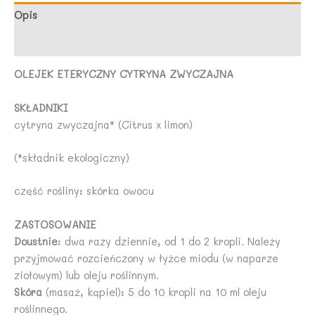
10
Opis
ml
Opinie (0)
-
PHYSALIS
OLEJEK ETERYCZNY CYTRYNA ZWYCZAJNA
SKŁADNIKI
cytryna zwyczajna* (Citrus x limon)
(*składnik ekologiczny)
część rośliny: skórka owocu
ZASTOSOWANIE
Doustnie
: dwa razy dziennie, od 1 do 2 kropli. Należy
przyjmować rozcieńczony w łyżce miodu (w naparze
ziołowym) lub oleju roślinnym.
Skóra
(masaż, kąpiel): 5 do 10 kropli na 10 ml oleju
roślinnego.