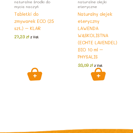
naturalne środki do
naturalne olejki
mycia naczyń
eteryczne
Tabletki do
Naturalny olejek
zmywarek ECO (25
eteryczny
szt.) – KLAR
LAWENDA
WĄSKOLISTNA
27,23
zł
z Vat
(ECHTE LAVENDEL)
BIO 10 ml –
PHYSALIS
33,09
zł
z Vat