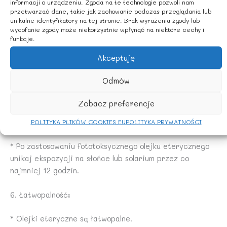
niektórymi lekami, wpływając na ich działanie.
informacji o urządzeniu. Zgoda na te technologie pozwoli nam
przetwarzać dane, takie jak zachowanie podczas przeglądania lub
unikalne identyfikatory na tej stronie. Brak wyrażenia zgody lub
* Jeśli przyjmujesz jakiekolwiek leki, przed użyciem
wycofanie zgody może niekorzystnie wpłynąć na niektóre cechy i
olejków eterycznych skonsultuj się z lekarzem lub
funkcje.
farmaceutą.
Akceptuję
5. Fototoksyczność:
Odmów
* Niektóre olejki eteryczne (np. cytrusowe) mogą
Zobacz preferencje
powodować fototoksyczność, czyli zwiększać wrażliwość
POLITYKA PLIKÓW COOKIES EU
POLITYKA PRYWATNOŚCI
skóry na promieniowanie UV.
* Po zastosowaniu fototoksycznego olejku eterycznego
unikaj ekspozycji na słońce lub solarium przez co
najmniej 12 godzin.
6. Łatwopalność:
* Olejki eteryczne są łatwopalne.