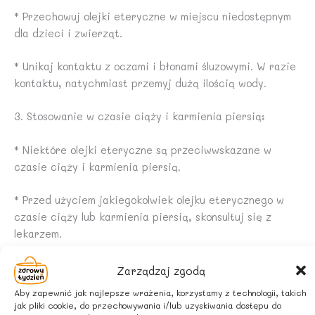
* Przechowuj olejki eteryczne w miejscu niedostępnym
dla dzieci i zwierząt.
* Unikaj kontaktu z oczami i błonami śluzowymi. W razie
kontaktu, natychmiast przemyj dużą ilością wody.
3. Stosowanie w czasie ciąży i karmienia piersią:
* Niektóre olejki eteryczne są przeciwwskazane w
czasie ciąży i karmienia piersią.
* Przed użyciem jakiegokolwiek olejku eterycznego w
czasie ciąży lub karmienia piersią, skonsultuj się z
lekarzem.
4. Interakcje z lekami:
Zarządzaj zgodą
Aby zapewnić jak najlepsze wrażenia, korzystamy z technologii, takich
* Olejki eteryczne mogą wchodzić w interakcje z
jak pliki cookie, do przechowywania i/lub uzyskiwania dostępu do