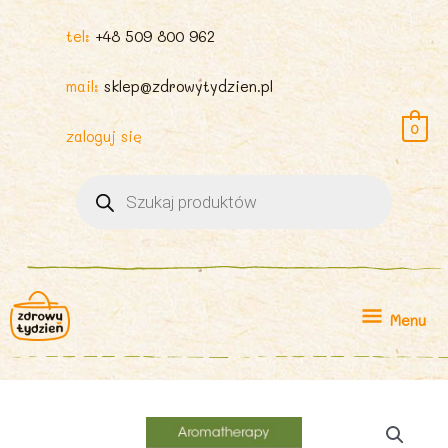
tel:
+48 509 800 962
mail:
sklep@zdrowytydzien.pl
0
zaloguj się
Wyszukiwarka
produktów
Menu
Menu