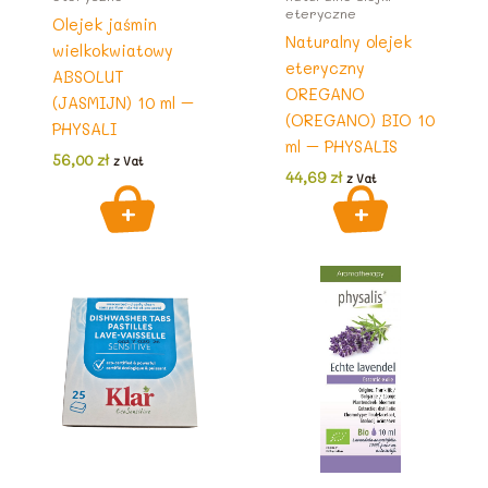
eteryczne
Olejek jaśmin
Naturalny olejek
wielkokwiatowy
eteryczny
ABSOLUT
OREGANO
(JASMIJN) 10 ml –
(OREGANO) BIO 10
PHYSALI
ml – PHYSALIS
56,00
zł
z Vat
44,69
zł
z Vat