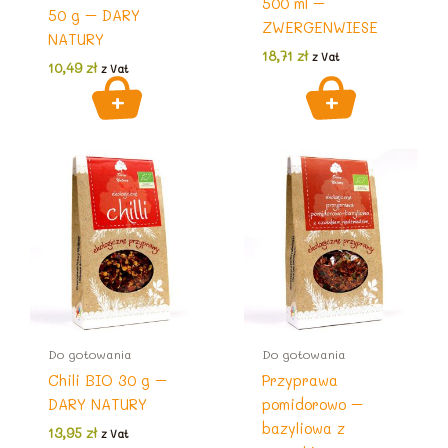
500 ml –
50 g – DARY
ZWERGENWIESE
NATURY
18,71
zł
z Vat
10,49
zł
z Vat
Do gotowania
Do gotowania
Chili BIO 30 g –
Przyprawa
DARY NATURY
pomidorowo –
bazyliowa z
13,95
zł
z Vat