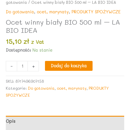
gotowania
/ Ocet winny biały BIO 500 ml – LA BIO IDEA
Do gotowania
,
ocet, marynaty
,
PRODUKTY SPOŻYWCZE
Ocet winny biały BIO 500 ml – LA
BIO IDEA
15,10
zł
z Vat
Dostępność:
Na stanie
ilość
-
+
Dodaj do koszyka
Ocet
winny
SKU:
8717496907158
biały
Kategorie:
Do gotowania
,
ocet, marynaty
,
PRODUKTY
BIO
SPOŻYWCZE
500
ml
-
LA
Opis
BIO