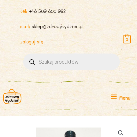
tel:
+48 509 800 962
mail:
sklep@zdrowytydzien.pl
0
zaloguj się
Wyszukiwarka
produktów
Menu
Menu