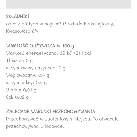
Opinie (0)
IDEA
SKŁADNIKI
ocet z białych winogron* (* składnik ekologiczny)
Kwasowość 6%
WARTOŚĆ ODŻYWCZA W 100 g
Wartość energetyczna: 89 kJ /21 kcal
Tłuszcz: 0 g
w tym kwasy nasycone: 0 g
Węglowodany: 0,4 g
w tym cukry: 0,4 g
Białko: 0,01 g
Sól: 0,02 g
ZALECANE WARUNKI PRZECHOWYWANIA
Przechowywać w zacienionym miejscu. Po otwarciu
przechowywać w lodówce.