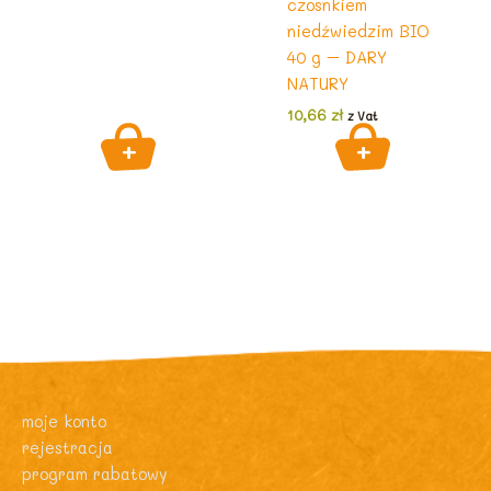
czosnkiem
niedźwiedzim BIO
40 g – DARY
NATURY
10,66
zł
z Vat
moje konto
rejestracja
program rabatowy