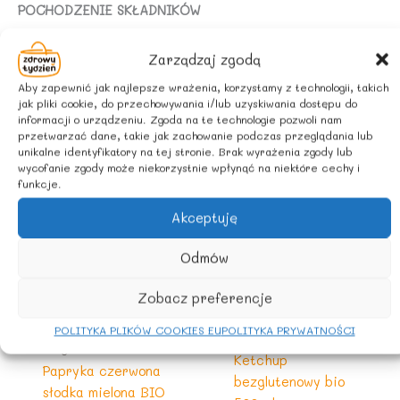
POCHODZENIE SKŁADNIKÓW
Rolnictwo UE
Zarządzaj zgodą
Aby zapewnić jak najlepsze wrażenia, korzystamy z technologii, takich
jak pliki cookie, do przechowywania i/lub uzyskiwania dostępu do
informacji o urządzeniu. Zgoda na te technologie pozwoli nam
Podobne produkty
przetwarzać dane, takie jak zachowanie podczas przeglądania lub
unikalne identyfikatory na tej stronie. Brak wyrażenia zgody lub
wycofanie zgody może niekorzystnie wpłynąć na niektóre cechy i
funkcje.
Akceptuję
Odmów
Zobacz preferencje
POLITYKA PLIKÓW COOKIES EU
POLITYKA PRYWATNOŚCI
BEZGLUTENOWE
Do gotowania
Ketchup
Papryka czerwona
bezglutenowy bio
słodka mielona BIO