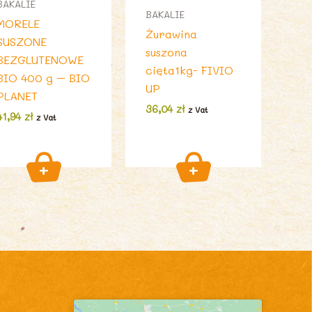
BAKALIE
BAKALIE
MORELE
Żurawina
SUSZONE
suszona
BEZGLUTENOWE
cięta1kg- FIVIO
BIO 400 g – BIO
UP
PLANET
36,04
zł
z Vat
41,94
zł
z Vat