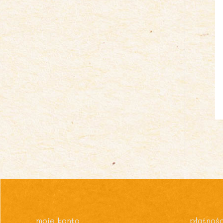
moje konto
płatnośc