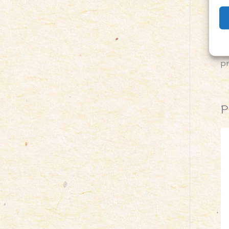
mi
W
p
P