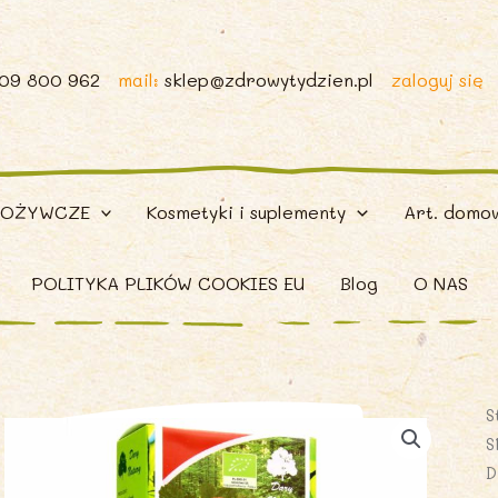
509 800 962
mail:
sklep@zdrowytydzien.pl
zaloguj się
POŻYWCZE
Kosmetyki i suplementy
Art. domo
POLITYKA PLIKÓW COOKIES EU
Blog
O NAS
S
S
D