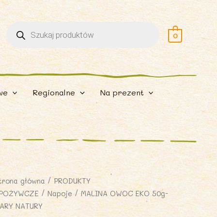
Wyszukiwarka
produktów
0
we
Regionalne
Na prezent
trona główna
/
PRODUKTY
POŻYWCZE
/
Napoje
/ MALINA OWOC EKO 50g-
ARY NATURY