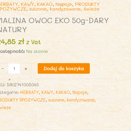
ERBATY, KAWY, KAKAO
,
Napoje
,
PRODUKTY
SPOŻYWCZE
,
suszone, kandyzowane, świeże
MALINA OWOC EKO 50g-DARY
NATURY
24,85
zł
z Vat
ostępność:
Na stanie
lość
-
+
Dodaj do koszyka
ALINA
OWOC
KU:
5902741005045
KO
ategorie:
HERBATY, KAWY, KAKAO
,
Napoje
,
0g-
RODUKTY SPOŻYWCZE
,
suszone, kandyzowane,
ARY
wieże
ATURY