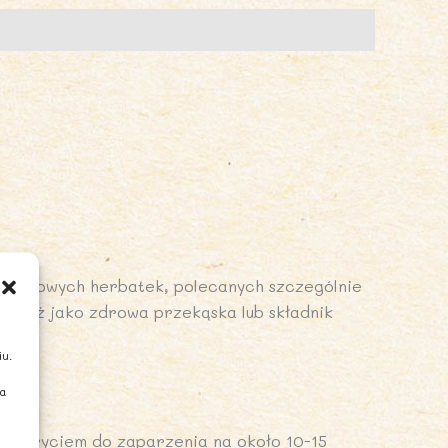
ziołowych herbatek, polecanych szczególnie
wnież jako zdrowa przekąska lub składnik
iu.
ia
przykryciem do zaparzenia na około 10-15