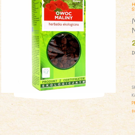
H
D
i
M
S
E
K
5
P
D
ś
N