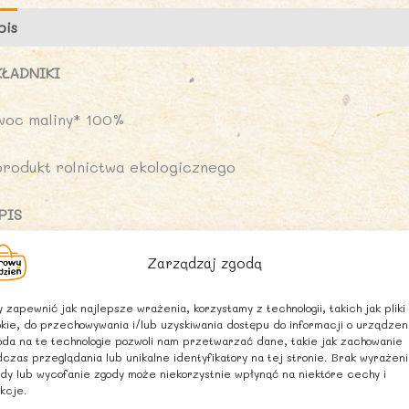
pis
Opinie (0)
KŁADNIKI
woc maliny* 100%
produkt rolnictwa ekologicznego
PIS
uszone owoce malin są smacznym dodatkiem do owocowo-
Zarządzaj zgodą
 sezonie jesienno-zimowym. Mogą być wykorzystywane ró
omowego musli oraz wszelkiego rodzaju deserów.
 zapewnić jak najlepsze wrażenia, korzystamy z technologii, takich jak pliki
kie, do przechowywania i/lub uzyskiwania dostępu do informacji o urządzen
da na te technologie pozwoli nam przetwarzać dane, takie jak zachowanie
POSÓB UŻYCIA
czas przeglądania lub unikalne identyfikatory na tej stronie. Brak wyrażen
dy lub wycofanie zgody może niekorzystnie wpłynąć na niektóre cechy i
kcje.
edną łyżeczkę zalać szklanką wrzątku i pozostawić pod 