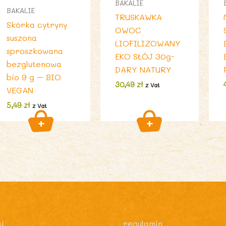
BAKALIE
BAKALIE
TRUSKAWKA
Skórka cytryny
OWOC
suszona
LIOFILIZOWANY
sproszkowana
EKO SŁÓJ 30g-
bezglutenowa
DARY NATURY
bio 9 g – BIO
30,49
zł
z Vat
VEGAN
5,49
zł
z Vat
i
regulamin