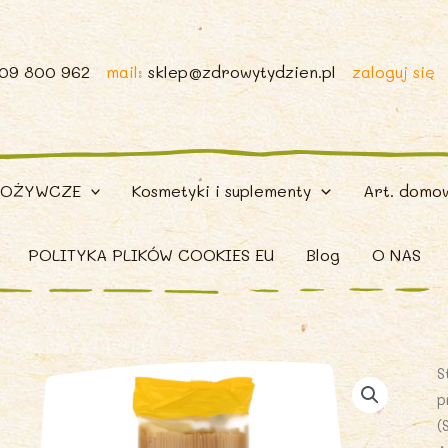
509 800 962
mail:
sklep@zdrowytydzien.pl
zaloguj się
POŻYWCZE
Kosmetyki i suplementy
Art. domo
POLITYKA PLIKÓW COOKIES EU
Blog
O NAS
S
p
(