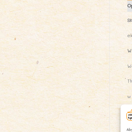
O
S
e
W
W
Tł
w
W
w
Aby