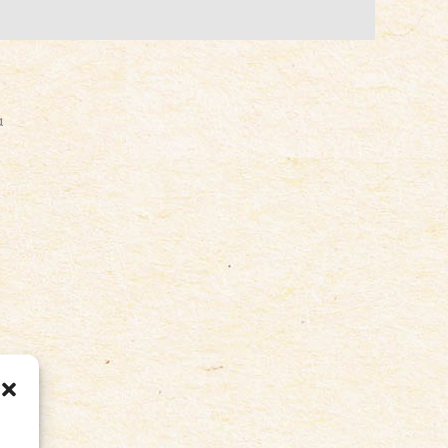
LCE
ERO
a