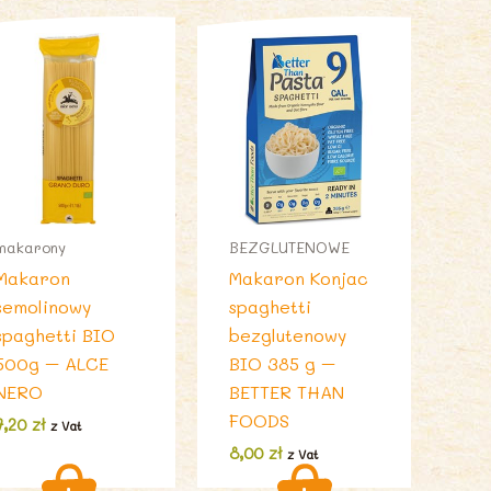
makarony
BEZGLUTENOWE
Makaron
Makaron Konjac
semolinowy
spaghetti
spaghetti BIO
bezglutenowy
500g – ALCE
BIO 385 g –
NERO
BETTER THAN
FOODS
7,20
zł
z Vat
8,00
zł
z Vat