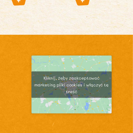
Kliknij, żeby zaakceptować
marketing pliki cookies i włączyć tę
treść