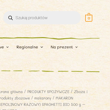
Wyszukiwarka
produktów
0
we
Regionalne
Na prezent
trona główna
/
PRODUKTY SPOŻYWCZE
/
Zboża i
rodukty zbożowe
/
makarony
/ MAKARON
SEMOLINOWY RAZOWY) SPAGHETTI BIO 500 g –