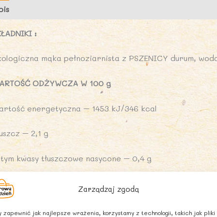
g
pis
Opinie (0)
-
A
KŁADNIKI :
N
kologiczna mąka pełnoziarnista z PSZENICY durum, wod
ARTOŚĆ ODŻYWCZA W 100 g
artość energetyczna – 1453 kJ/346 kcal
uszcz – 2,1 g
 tym kwasy tłuszczowe nasycone – 0,4 g
ęglowodany – 66 g
Zarządzaj zgodą
 tym cukry – 3,2 g
 zapewnić jak najlepsze wrażenia, korzystamy z technologii, takich jak pliki