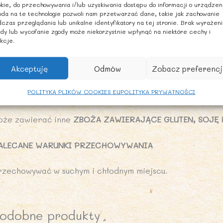
kie, do przechowywania i/lub uzyskiwania dostępu do informacji o urządzen
da na te technologie pozwoli nam przetwarzać dane, takie jak zachowanie
onnik – 7,7 g
czas przeglądania lub unikalne identyfikatory na tej stronie. Brak wyrażen
dy lub wycofanie zgody może niekorzystnie wpłynąć na niektóre cechy i
kcje.
ałko – 12 g
l – 0 g
Akceptuję
Odmów
Zobacz preferencj
POLITYKA PLIKÓW COOKIES EU
POLITYKA PRYWATNOŚCI
NFORMACJA ALERGENNA
oże zawierać inne
ZBOŻA ZAWIERAJĄCE GLUTEN, SOJĘ i
ALECANE WARUNKI PRZECHOWYWANIA
rzechowywać w suchym i chłodnym miejscu.
odobne produkty