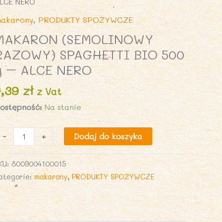
LCE NERO
akarony
,
PRODUKTY SPOŻYWCZE
MAKARON (SEMOLINOWY
RAZOWY) SPAGHETTI BIO 500
g – ALCE NERO
7,39
zł
z Vat
ostępność:
Na stanie
lość
-
+
Dodaj do koszyka
AKARON
SEMOLINOWY
KU:
8009004100015
AZOWY)
ategorie:
makarony
,
PRODUKTY SPOŻYWCZE
PAGHETTI
IO
00