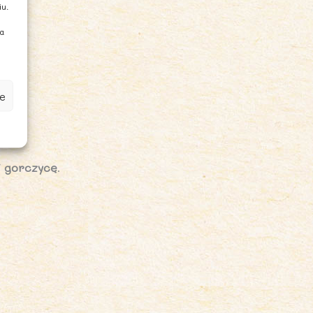
iu.
ia
e
 gorczycę
.