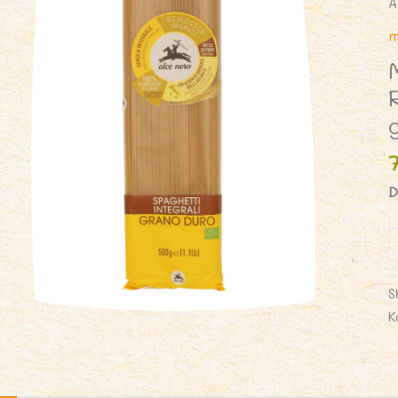
A
m
D
i
M
(
S
R
K
S
B
5