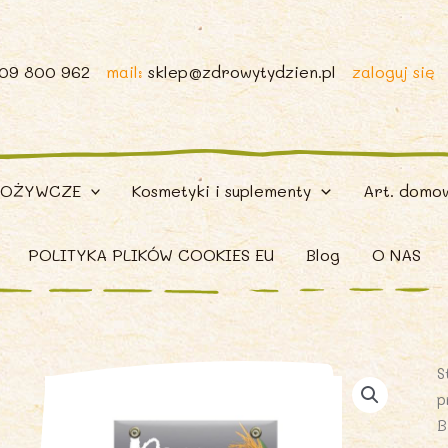
509 800 962
mail:
sklep@zdrowytydzien.pl
zaloguj się
POŻYWCZE
Kosmetyki i suplementy
Art. domo
POLITYKA PLIKÓW COOKIES EU
Blog
O NAS
S
p
B