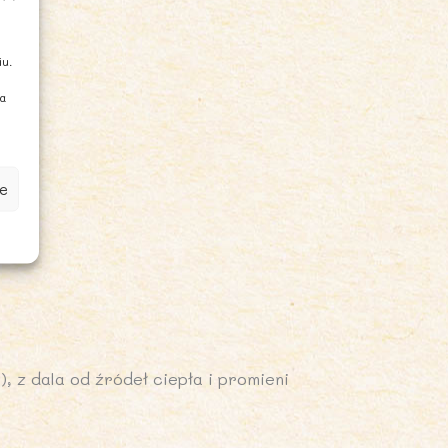
iu.
ia
e
 z dala od źródeł ciepła i promieni