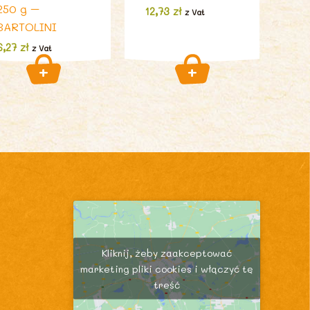
250 g –
12,73
zł
z Vat
BARTOLINI
6,27
zł
z Vat
Kliknij, żeby zaakceptować
marketing pliki cookies i włączyć tę
treść