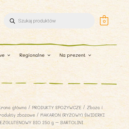
Wyszukiwarka
produktów
0
we
Regionalne
Na prezent
trona główna
/
PRODUKTY SPOŻYWCZE
/
Zboża i
rodukty zbożowe
/ MAKARON (RYŻOWY) ŚWIDERKI
EZGLUTENOWY BIO 250 g – BARTOLINI