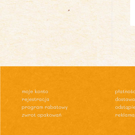
moje konto
płatnośc
rejestracja
dostawa
program rabatowy
odstąpi
zwrot opakowań
reklama