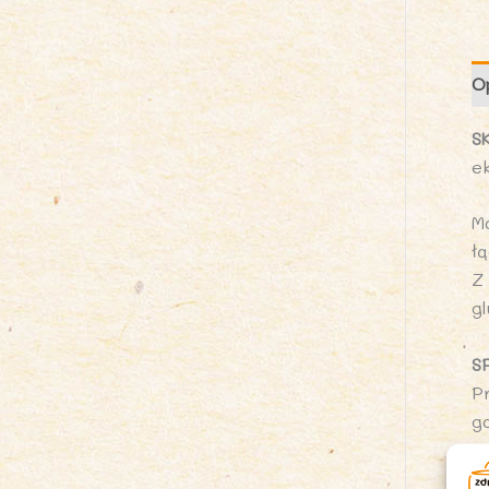
O
S
e
M
ł
Z
gl
S
P
ga
U