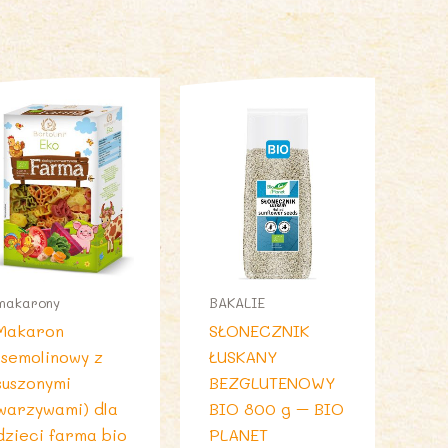
makarony
BAKALIE
Makaron
SŁONECZNIK
(semolinowy z
ŁUSKANY
suszonymi
BEZGLUTENOWY
warzywami) dla
BIO 800 g – BIO
dzieci farma bio
PLANET