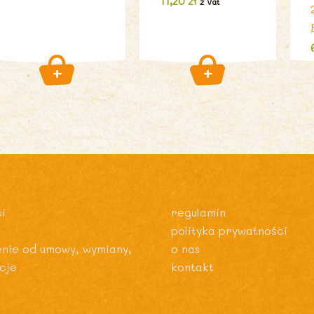
11,20
zł
z Vat
i
regulamin
polityka prywatności
enie od umowy, wymiany,
o nas
cje
kontakt