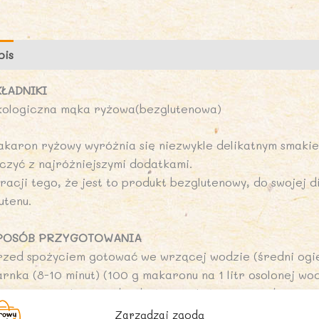
g
-
B
pis
Opinie (0)
KŁADNIKI
kologiczna mąka ryżowa(bezglutenowa)
akaron ryżowy wyróżnia się niezwykle delikatnym smaki
ączyć z najróżniejszymi dodatkami.
 racji tego, że jest to produkt bezglutenowy, do swojej 
utenu.
POSÓB PRZYGOTOWANIA
rzed spożyciem gotować we wrzącej wodzie (średni ogie
rnka (8-10 minut) (100 g makaronu na 1 litr osolonej wod
gotowany makaron odcedzić i przelać zimną wodą.
Zarządzaj zgodą