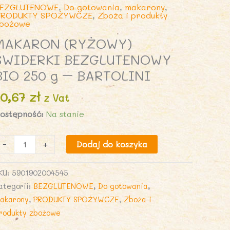
EZGLUTENOWE
,
Do gotowania
,
makarony
,
RODUKTY SPOŻYWCZE
,
Zboża i produkty
bożowe
MAKARON (RYŻOWY)
ŚWIDERKI BEZGLUTENOWY
BIO 250 g – BARTOLINI
10,67
zł
z Vat
ostępność:
Na stanie
lość
-
+
Dodaj do koszyka
AKARON
RYŻOWY)
KU:
5901902004545
WIDERKI
ategorii:
BEZGLUTENOWE
,
Do gotowania
,
EZGLUTENOWY
akarony
,
PRODUKTY SPOŻYWCZE
,
Zboża i
IO
rodukty zbożowe
50