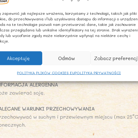
ARTOŚĆ ODŻYWCZA w 100 g
artość energetyczna: 1499 kJ/353 kcal
 zapewnić jak najlepsze wrażenia, korzystamy z technologii, takich jak pliki
kie, do przechowywania i/lub uzyskiwania dostępu do informacji o urządzen
uszcz: 0,9 g
da na te technologie pozwoli nam przetwarzać dane, takie jak zachowanie
 tym kwasy tłuszczowe nasycone: 0,3 g
czas przeglądania lub unikalne identyfikatory na tej stronie. Brak wyrażen
dy lub wycofanie zgody może niekorzystnie wpłynąć na niektóre cechy i
ęglowodany: 77 g
kcje.
 tym cukry: <0,5 g
onnik: 1,6 g
Akceptuję
Odmów
Zobacz preferencj
ałko: 8,1g
l: <0,01 g
POLITYKA PLIKÓW COOKIES EU
POLITYKA PRYWATNOŚCI
NFORMACJA ALERGENNA
oże zawierać soję.
ALECANE WARUNKI PRZECHOWYWANIA
rzechowywać w suchym i przewiewnym miejscu (max 25°C),
łonecznych.