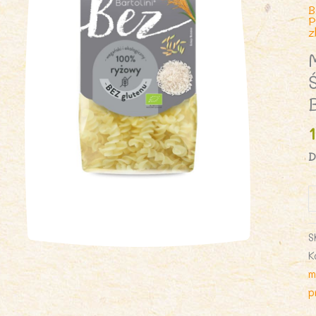
B
P
z
D
i
M
(
S
Ś
K
B
m
B
p
2