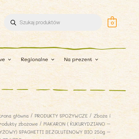
Wyszukiwarka
produktów
0
we
Regionalne
Na prezent
trona główna
/
PRODUKTY SPOŻYWCZE
/
Zboża i
rodukty zbożowe
/ MAKARON ( KUKURYDZIANO –
YŻOWY) SPAGHETTI BEZGLUTENOWY BIO 250g –