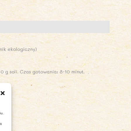
PAGHETTI
EZGLUTENOWY
IO
50g
LCE
nik ekologiczny)
ERO
 g soli. Czas gotowania: 8-10 minut.
iu.
ia