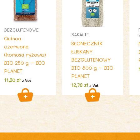
BEZGLUTENOWE
BAKALIE
Quinoa
SŁONECZNIK
czerwona
ŁUSKANY
(komosa ryżowa)
BEZGLUTENOWY
BIO 250 g – BIO
BIO 800 g – BIO
PLANET
PLANET
11,20
zł
z Vat
12,73
zł
z Vat