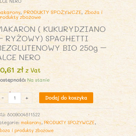
LCE NERO
akarony
,
PRODUKTY SPOŻYWCZE
,
Zboża i
rodukty zbożowe
MAKARON ( KUKURYDZIANO
– RYŻOWY) SPAGHETTI
BEZGLUTENOWY BIO 250g –
ALCE NERO
10,61
zł
z Vat
ostępność:
Na stanie
lość
-
+
Dodaj do koszyka
AKARON
KU:
8009004811522
UKURYDZIANO
ategorie:
makarony
,
PRODUKTY SPOŻYWCZE
,
boża i produkty zbożowe
YŻOWY)