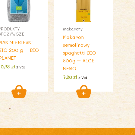
PRODUKTY
makarony
SPOŻYWCZE
Makaron
MAK NIEBIESKI
semolinowy
BIO 200 g – BIO
spaghetti BIO
PLANET
500g – ALCE
10,73
zł
z Vat
NERO
7,20
zł
z Vat