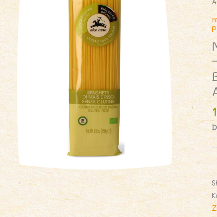
A
m
p
D
i
M
(
S
K
K
-
Z
R