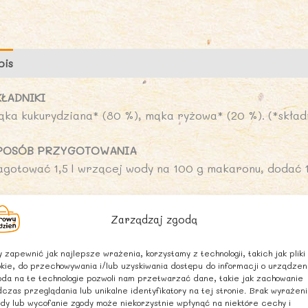
S
B
B
pis
Opinie (0)
2
-
KŁADNIKI
A
ąka kukurydziana* (80 %), mąka ryżowa* (20 %). (*skład
N
POSÓB PRZYGOTOWANIA
agotować 1,5 l wrzącej wody na 100 g makaronu, dodać 10
ARTOŚĆ ODŻYWCZA W 100 g
Zarządzaj zgodą
artość energetyczna – 1491 kJ/355 kcal
uszcz – 1,4 g
 zapewnić jak najlepsze wrażenia, korzystamy z technologii, takich jak pliki
 tym kwasy tłuszczowe nasycone – 0,5 g
kie, do przechowywania i/lub uzyskiwania dostępu do informacji o urządzen
ęglowodany – 78 g
da na te technologie pozwoli nam przetwarzać dane, takie jak zachowanie
czas przeglądania lub unikalne identyfikatory na tej stronie. Brak wyrażen
 tym cukry – 2,0 g
dy lub wycofanie zgody może niekorzystnie wpłynąć na niektóre cechy i