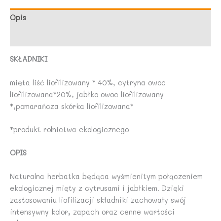
25g
-
Opis
DARY
Opinie (0)
NATURY
SKŁADNIKI
mięta liść liofilizowany * 40%, cytryna owoc
liofilizowana*20%, jabłko owoc liofilizowany
*,pomarańcza skórka liofilizowana*
*produkt rolnictwa ekologicznego
OPIS
Naturalna herbatka będąca wyśmienitym połączeniem
ekologicznej mięty z cytrusami i jabłkiem. Dzięki
zastosowaniu liofilizacji składniki zachowały swój
intensywny kolor, zapach oraz cenne wartości