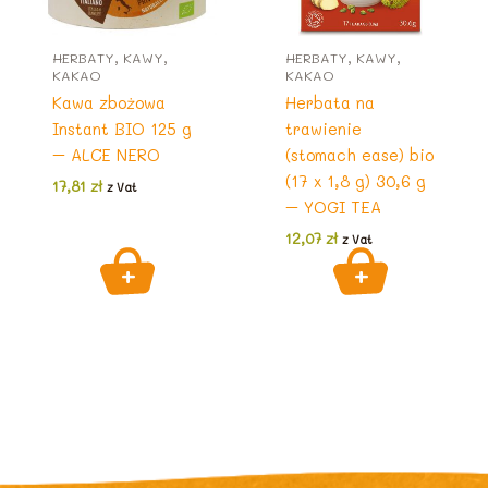
HERBATY, KAWY,
HERBATY, KAWY,
KAKAO
KAKAO
Kawa zbożowa
Herbata na
Instant BIO 125 g
trawienie
– ALCE NERO
(stomach ease) bio
(17 x 1,8 g) 30,6 g
17,81
zł
z Vat
– YOGI TEA
12,07
zł
z Vat