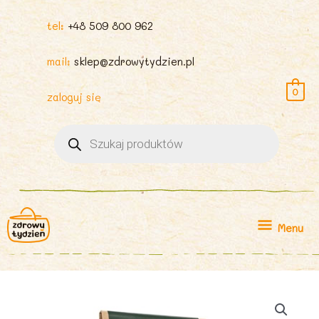
tel:
+48 509 800 962
mail:
sklep@zdrowytydzien.pl
0
zaloguj się
Wyszukiwarka
produktów
Menu
Menu