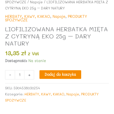
SPOŻYWCZE
/
Napoje
/ LIOFILIZOWANA HERBATKA MIĘTA Z
CYTRYNĄ EKO 25g – DARY NATURY
HERBATY, KAWY, KAKAO
,
Napoje
,
PRODUKTY
SPOŻYWCZE
LIOFILIZOWANA HERBATKA MIĘTA
Z CYTRYNĄ EKO 25g – DARY
NATURY
13,35
zł
z Vat
Dostępność:
Na stanie
ilość
-
+
Dodaj do koszyka
LIOFILIZOWANA
HERBATKA
SKU:
5904538030254
MIĘTA
Kategorie:
HERBATY, KAWY, KAKAO
,
Napoje
,
PRODUKTY
Z
SPOŻYWCZE
CYTRYNĄ
EKO