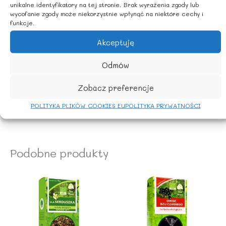
unikalne identyfikatory na tej stronie. Brak wyrażenia zgody lub
wycofanie zgody może niekorzystnie wpłynąć na niektóre cechy i
Jedną łyżeczkę herbatki zalać 250 ml gorącej wody i
funkcje.
pozostawić pod przykryciem do zaparzenia na około 10
– 15 minut.
Akceptuję
ZALECANE WARUNKI PRZECHOWYWANIA
Odmów
Zobacz preferencje
Przechowywać w suchym miejscu
POLITYKA PLIKÓW COOKIES EU
POLITYKA PRYWATNOŚCI
Wyprodukowano w Polsce
Podobne produkty