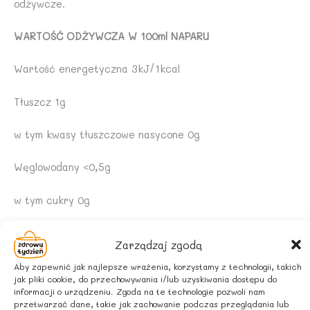
odżywcze.
WARTOŚĆ ODŻYWCZA W 100ml NAPARU
Wartość energetyczna 3kJ/1kcal
Tłuszcz 1g
w tym kwasy tłuszczowe nasycone 0g
Węglowodany <0,5g
w tym cukry 0g
Białko <0,5g
Zarządzaj zgodą
Sól 0g
Aby zapewnić jak najlepsze wrażenia, korzystamy z technologii, takich
jak pliki cookie, do przechowywania i/lub uzyskiwania dostępu do
informacji o urządzeniu. Zgoda na te technologie pozwoli nam
SPOSÓB PRZYGOTOWANIA
przetwarzać dane, takie jak zachowanie podczas przeglądania lub