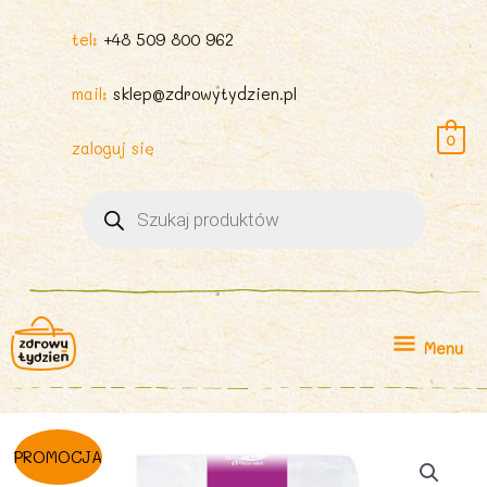
tel:
+48 509 800 962
mail:
sklep@zdrowytydzien.pl
0
zaloguj się
Wyszukiwarka
produktów
Menu
Menu
PROMOCJA