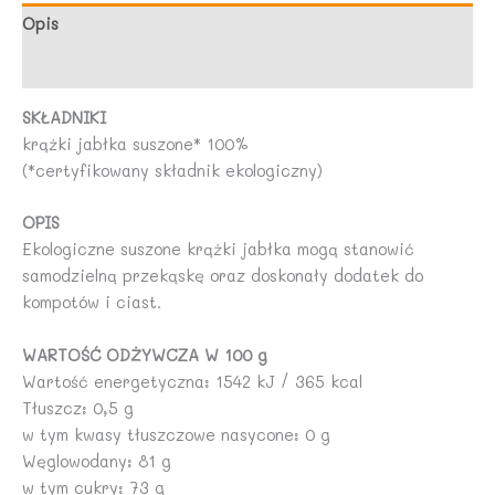
BIO
Opis
PLANET
Opinie (0)
SKŁADNIKI
krążki jabłka suszone* 100%
(*certyfikowany składnik ekologiczny)
OPIS
Ekologiczne suszone krążki jabłka mogą stanowić
samodzielną przekąskę oraz doskonały dodatek do
kompotów i ciast.
WARTOŚĆ ODŻYWCZA W 100 g
Wartość energetyczna: 1542 kJ / 365 kcal
Tłuszcz: 0,5 g
w tym kwasy tłuszczowe nasycone: 0 g
Węglowodany: 81 g
w tym cukry: 73 g