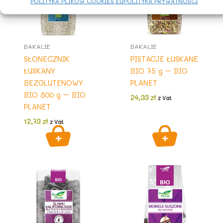
POLITYKA PLIKÓW COOKIES EU
POLITYKA PRYWATNOŚCI
BAKALIE
BAKALIE
SŁONECZNIK
PISTACJE ŁUSKANE
ŁUSKANY
BIO 75 g – BIO
BEZGLUTENOWY
PLANET
BIO 800 g – BIO
24,33
zł
z Vat
PLANET
12,73
zł
z Vat