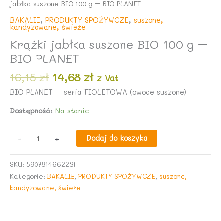
jabłka suszone BIO 100 g – BIO PLANET
BAKALIE
,
PRODUKTY SPOŻYWCZE
,
suszone,
kandyzowane, świeże
Krążki jabłka suszone BIO 100 g –
BIO PLANET
Pierwotna
Aktualna
16,15
zł
14,68
zł
z Vat
cena
cena
BIO PLANET – seria FIOLETOWA (owoce suszone)
wynosiła:
wynosi:
16,15 zł.
14,68 zł.
Dostępność:
Na stanie
ilość
-
+
Dodaj do koszyka
Krążki
jabłka
SKU:
5907814662231
suszone
Kategorie:
BAKALIE
,
PRODUKTY SPOŻYWCZE
,
suszone,
BIO
kandyzowane, świeże
100
g
-