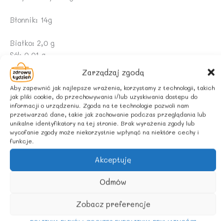
Błonnik: 14g
Białko: 2,0 g
Sól: 0,01 g
Zarządzaj zgodą
ZALECANE WARUNKI PRZECHOWYWANIA
Aby zapewnić jak najlepsze wrażenia, korzystamy z technologii, takich
Przechowywać w suchym i chłodnym miejscu.
jak pliki cookie, do przechowywania i/lub uzyskiwania dostępu do
informacji o urządzeniu. Zgoda na te technologie pozwoli nam
przetwarzać dane, takie jak zachowanie podczas przeglądania lub
unikalne identyfikatory na tej stronie. Brak wyrażenia zgody lub
wycofanie zgody może niekorzystnie wpłynąć na niektóre cechy i
Podobne produkty
funkcje.
Akceptuję
Odmów
Zobacz preferencje