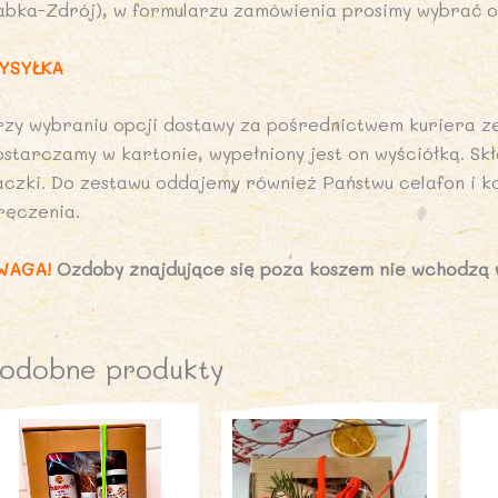
abka-Zdrój), w formularzu zamówienia prosimy wybrać op
YSYŁKA
rzy wybraniu opcji dostawy za pośrednictwem kuriera ze
ostarczamy w kartonie, wypełniony jest on wyściółką. S
aczki. Do zestawu oddajemy również Państwu celafon i k
ręczenia.
WAGA!
Ozdoby znajdujące się poza koszem nie wchodzą 
odobne produkty