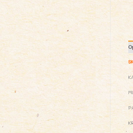
O
S
K
M
P
K