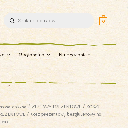
Wyszukiwarka
produktów
0
we
Regionalne
Na prezent
trona główna
/
ZESTAWY PREZENTOWE
/
KOSZE
REZENTOWE
/ Kosz prezentowy bezglutenowy na
łono