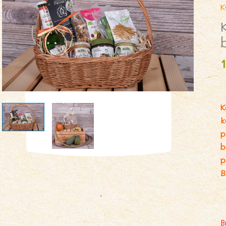
K
K
k
p
b
p
B
B