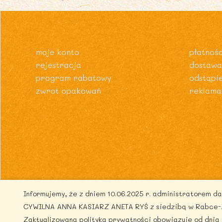
moje konto
płatnośc
rejestracja
dostawa
program rabatowy
odstąpi
zwrot opakowań
reklama
Informujemy, że z dniem 10.06.2025 r. administratorem 
Co
CYWILNA ANNA KASIARZ ANETA RYŚ z siedzibą w Rabce-Zdr
Zaktualizowana polityka prywatności obowiązuje od dnia 1