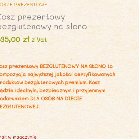
OSZE PREZENTOWE
Kosz prezentowy
bezglutenowy na słono
135,00
zł
z Vat
osz prezentowy BEZGLUTENOWY NA SŁONO to
ompozycja najwyższej jakości certyfikowanych
roduktów bezglutenowych premium. Kosz
ędzie idealnym, bezpiecznym i przyjemnym
odarunkiem DLA OSÓB NA DIECIE
EZGLUTENOWEJ.
rak w magazynie