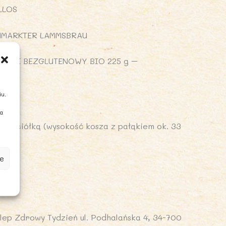
LLOS
UMARKTER LAMMSBRAU
ETTE BEZGLUTENOWY BIO 225 g –
iu.
PONT
ia
ściółką (wysokość kosza z pałąkiem ok. 33
e
lep Zdrowy Tydzień ul. Podhalańska 4, 34-700