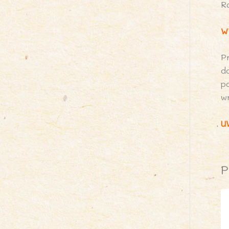
R
W
P
d
p
w
U
P