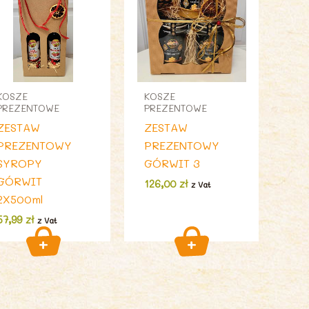
KOSZE
KOSZE
PREZENTOWE
PREZENTOWE
ZESTAW
ZESTAW
PREZENTOWY
PREZENTOWY
SYROPY
GÓRWIT 3
GÓRWIT
126,00
zł
z Vat
2X500ml
57,99
zł
z Vat