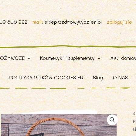
509 800 962
mail:
sklep@zdrowytydzien.pl
zaloguj się
POŻYWCZE
Kosmetyki i suplementy
Art. domo
POLITYKA PLIKÓW COOKIES EU
Blog
O NAS
S
P
s