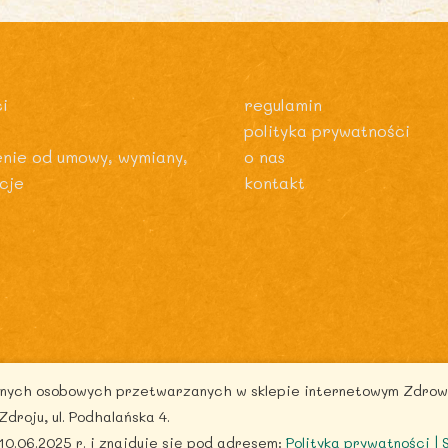
i
regulamin
polityka prywatności
enie od umowy, wymiany,
o nas
cje
kontakt
danych osobowych przetwarzanych w sklepie internetowym Zdrow
pyright © 2026 zdrowytydzien.pl | Powered by ITentego
oju, ul. Podhalańska 4.
0.06.2025 r. i znajduje się pod adresem:
Polityka prywatności |