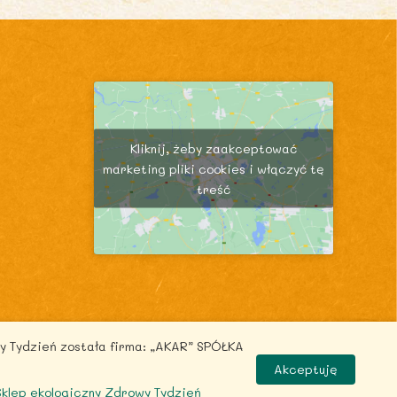
Kliknij, żeby zaakceptować
marketing pliki cookies i włączyć tę
treść
y Tydzień została firma: „AKAR” SPÓŁKA
.pl
Akceptuję
 Sklep ekologiczny Zdrowy Tydzień