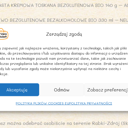
ASTA KREMOWA TOSKANA BEZGLUTENOWA BIO 140 g – A
IWO BEZGLUTENOWE BEZALKOHOLOWE BIO 330 ml – NE
Zarządzaj zgodą
AKARON (Z RYŻU BIAŁEGO) WSTĄŻKA KARBOWANA REGIN
ABIJAŃSCY
 zapewnić jak najlepsze wrażenia, korzystamy z technologii, takich jak pliki
kie, do przechowywania i/lub uzyskiwania dostępu do informacji o urządzen
ALUSZKI LEKKO SOLONE BEZGLUTENOWE BIO 45 g – BIO
da na te technologie pozwoli nam przetwarzać dane, takie jak zachowanie
czas przeglądania lub unikalne identyfikatory na tej stronie. Brak wyrażen
dy lub wycofanie zgody może niekorzystnie wpłynąć na niektóre cechy i
LEGANCKI KOSZ PODARUNKOWY – wypełniony drewnianą wy
kcje.
m, szerokość ok. 29 cm)
Akceptuję
Odmów
Zobacz preferencj
ELAFON, KOKARDA
POLITYKA PLIKÓW COOKIES EU
POLITYKA PRYWATNOŚCI
DBIÓR OSOBISTY
osz można odebrać osobiście na terenie Rabki-Zdrój (Sk