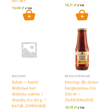
NATURY
18,71
zł
z Vat
10,49
zł
z Vat
BULIONY
BEZGLUTENOWE
Bulion – kostki
Ketchup dla dzieci
drobiowe bez
bezglutenowy bio
dodatku cukrów i
500 ml –
drożdży bio 80 g –
ZWERGENWIESE
NATUR COMPAGNIE
19,19
zł
z Vat