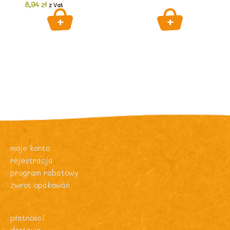
8,94
zł
z Vat
moje konto
rejestracja
program rabatowy
zwrot opakowań
płatności