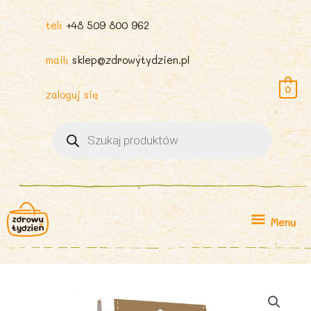
tel:
+48 509 800 962
mail:
sklep@zdrowytydzien.pl
0
zaloguj się
Wyszukiwarka
produktów
Menu
Menu