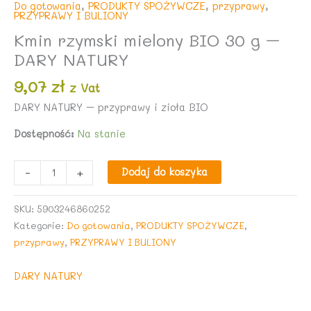
Do gotowania
,
PRODUKTY SPOŻYWCZE
,
przyprawy
,
PRZYPRAWY I BULIONY
Kmin rzymski mielony BIO 30 g –
DARY NATURY
9,07
zł
z Vat
DARY NATURY – przyprawy i zioła BIO
Dostępność:
Na stanie
ilość
-
+
Dodaj do koszyka
Kmin
rzymski
SKU:
5903246860252
mielony
Kategorie:
Do gotowania
,
PRODUKTY SPOŻYWCZE
,
BIO
przyprawy
,
PRZYPRAWY I BULIONY
30
g
DARY NATURY
–
DARY