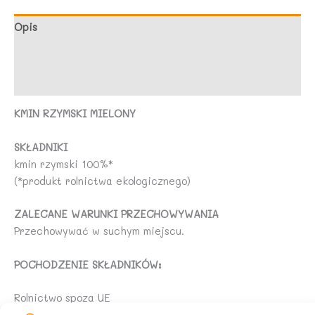
NATURY
Opis
Marka
Opinie (0)
KMIN RZYMSKI MIELONY
SKŁADNIKI
kmin rzymski 100%*
(*produkt rolnictwa ekologicznego)
ZALECANE WARUNKI PRZECHOWYWANIA
Przechowywać w suchym miejscu.
POCHODZENIE SKŁADNIKÓW:
Rolnictwo spoza UE