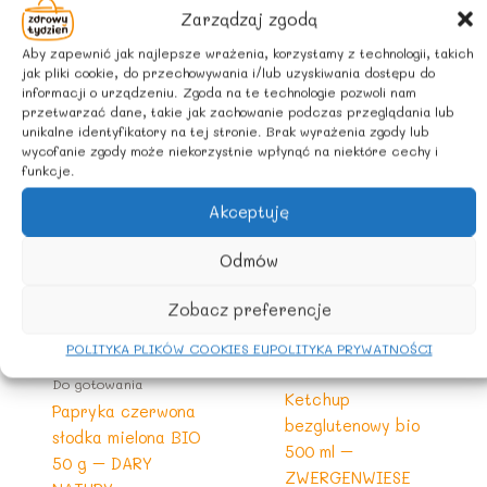
Zarządzaj zgodą
Aby zapewnić jak najlepsze wrażenia, korzystamy z technologii, takich
jak pliki cookie, do przechowywania i/lub uzyskiwania dostępu do
informacji o urządzeniu. Zgoda na te technologie pozwoli nam
Podobne produkty
przetwarzać dane, takie jak zachowanie podczas przeglądania lub
unikalne identyfikatory na tej stronie. Brak wyrażenia zgody lub
wycofanie zgody może niekorzystnie wpłynąć na niektóre cechy i
funkcje.
Akceptuję
Odmów
Zobacz preferencje
POLITYKA PLIKÓW COOKIES EU
POLITYKA PRYWATNOŚCI
BEZGLUTENOWE
Do gotowania
Ketchup
Papryka czerwona
bezglutenowy bio
słodka mielona BIO
500 ml –
50 g – DARY
ZWERGENWIESE