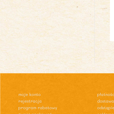
moje konto
płatnośc
rejestracja
dostawa
program rabatowy
odstąpi