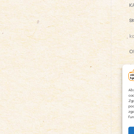
K
S
k
O
Ś
W
Aby
coo
P
Zgo
pod
zgo
P
fun
R