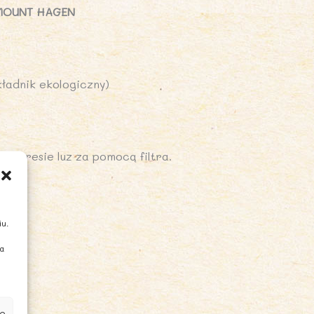
IO
 MOUNT HAGEN
50
OUNT
ładnik ekologiczny)
AGEN
kspresie luz za pomocą filtra.
iu.
ia
e