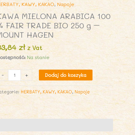
ERBATY, KAWY, KAKAO
,
Napoje
KAWA MIELONA ARABICA 100
% FAIR TRADE BIO 250 g –
MOUNT HAGEN
33,84
zł
z Vat
ostępność:
Na stanie
lość
-
+
Dodaj do koszyka
AWA
IELONA
ategorie:
HERBATY, KAWY, KAKAO
,
Napoje
RABICA
00
%
AIR
RADE