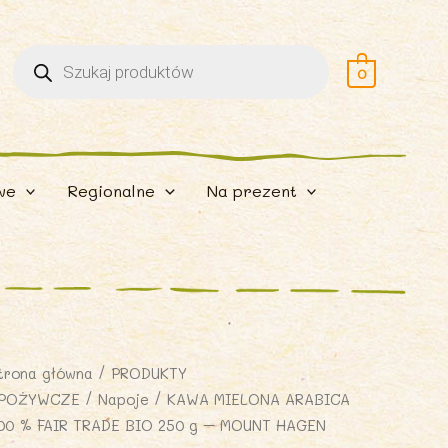
Wyszukiwarka
produktów
0
we
Regionalne
Na prezent
trona główna
/
PRODUKTY
POŻYWCZE
/
Napoje
/ KAWA MIELONA ARABICA
00 % FAIR TRADE BIO 250 g – MOUNT HAGEN