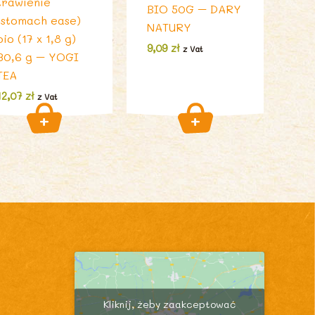
trawienie
BIO 50G – DARY
(stomach ease)
NATURY
bio (17 x 1,8 g)
9,09
zł
z Vat
30,6 g – YOGI
TEA
12,07
zł
z Vat
Kliknij, żeby zaakceptować