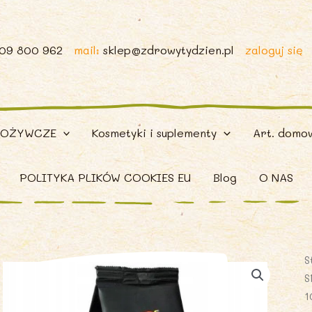
509 800 962
mail:
sklep@zdrowytydzien.pl
zaloguj się
POŻYWCZE
Kosmetyki i suplementy
Art. domo
POLITYKA PLIKÓW COOKIES EU
Blog
O NAS
S
S
1