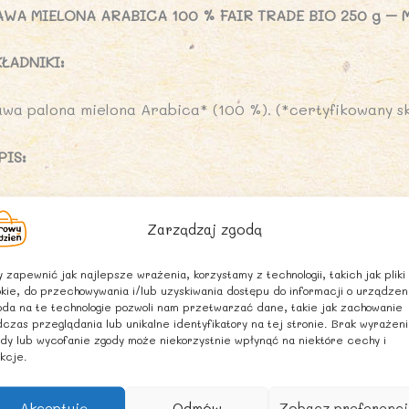
B
AWA MIELONA ARABICA 100 % FAIR TRADE BIO 250 g –
2
g
KŁADNIKI:
-
M
awa palona mielona Arabica* (100 %). (*certyfikowany sk
H
PIS:
wieża drobno mielona kawa, nadaje się do zaparzenia w e
Zarządzaj zgodą
ARUNKI PRZECHOWYWANIA:
 zapewnić jak najlepsze wrażenia, korzystamy z technologii, takich jak pliki
kie, do przechowywania i/lub uzyskiwania dostępu do informacji o urządzen
rzechowywać w suchym i chłodnym miejscu.
da na te technologie pozwoli nam przetwarzać dane, takie jak zachowanie
czas przeglądania lub unikalne identyfikatory na tej stronie. Brak wyrażen
dy lub wycofanie zgody może niekorzystnie wpłynąć na niektóre cechy i
OCHODZENIE SKŁADNIKÓW:
kcje.
olnictwo spoza UE
Akceptuję
Odmów
Zobacz preferencj