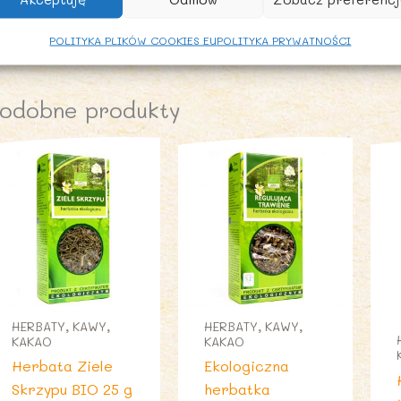
POLITYKA PLIKÓW COOKIES EU
POLITYKA PRYWATNOŚCI
odobne produkty
HERBATY, KAWY,
HERBATY, KAWY,
KAKAO
KAKAO
Herbata Ziele
Ekologiczna
Skrzypu BIO 25 g
herbatka