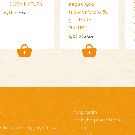
– DARY NATURY
regulująca
trawienie bio 50
6,71
zł
z Vat
g – DARY
NATURY
9,07
zł
z Vat
i
regulamin
polityka prywatności
enie od umowy, wymiany,
o nas