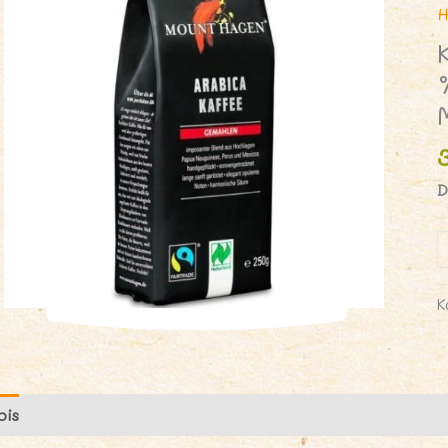
H
D
i
K
M
K
A
1
F
pis
Opinie (0)
T