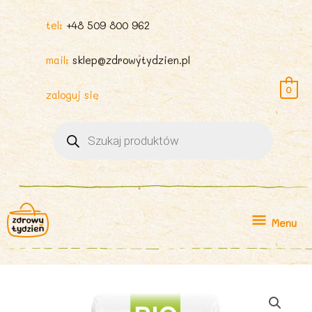
tel:
+48 509 800 962
mail:
sklep@zdrowytydzien.pl
0
zaloguj się
Wyszukiwarka
produktów
Menu
Menu