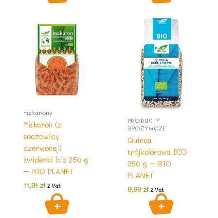
makarony
PRODUKTY
Makaron (z
SPOŻYWCZE
soczewicy
Quinoa
czerwonej)
trójkolorowa BIO
świderki bio 250 g
250 g – BIO
– BIO PLANET
PLANET
11,91
zł
z Vat
9,99
zł
z Vat