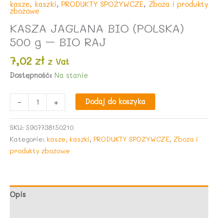
kasze, kaszki
,
PRODUKTY SPOŻYWCZE
,
Zboża i produkty
zbożowe
KASZA JAGLANA BIO (POLSKA)
500 g – BIO RAJ
7,02
zł
z Vat
Dostępność:
Na stanie
ilość
-
+
Dodaj do koszyka
KASZA
JAGLANA
SKU:
5907738150210
BIO
Kategorie:
kasze, kaszki
,
PRODUKTY SPOŻYWCZE
,
Zboża i
(POLSKA)
produkty zbożowe
500
g
-
BIO
Opis
RAJ
Opinie (0)