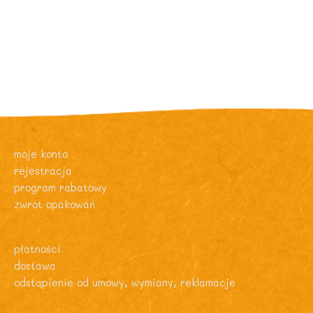
moje konto
rejestracja
program rabatowy
zwrot opakowań
płatności
dostawa
odstąpienie od umowy, wymiany, reklamacje