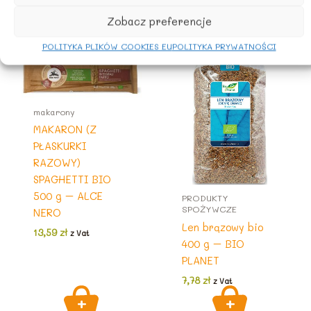
Podobne produkty
Zobacz preferencje
POLITYKA PLIKÓW COOKIES EU
POLITYKA PRYWATNOŚCI
makarony
MAKARON (Z
PŁASKURKI
RAZOWY)
SPAGHETTI BIO
500 g – ALCE
PRODUKTY
SPOŻYWCZE
NERO
Len brązowy bio
13,59
zł
z Vat
400 g – BIO
PLANET
7,78
zł
z Vat