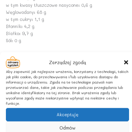
w tym kwasy tłuszczowe nasycone: 0,6 g
Węglowodany: 68 g
w tym cukry: 1,1 g
Błonnik: 4,2 g
Białko: 9,7 g
Sól: 0 g
INFORMACJA ALERGENNA
Produkt może zawierać:
ZBOŻA ZAWIERAJĄCE GLUTEN,
Zarządzaj zgodą
ORZESZKI ZIEMNE, ORZECHY, NASIONA SEZAMU, SOJĘ.
Aby zapewnić jak najlepsze wrażenia, korzystamy z technologii, takich
jak pliki cookie, do przechowywania i/lub uzyskiwania dostępu do
informacji o urządzeniu. Zgoda na te technologie pozwoli nam
ZALECANE WARUNKI PRZECHOWYWANIA
przetwarzać dane, takie jak zachowanie podczas przeglądania lub
Przechowywać w suchym i chłodnym miejscu.
unikalne identyfikatory na tej stronie. Brak wyrażenia zgody lub
wycofanie zgody może niekorzystnie wpłynąć na niektóre cechy i
KRAJ POCHODZENIA
funkcje.
Akceptuję
POLSKA
Odmów