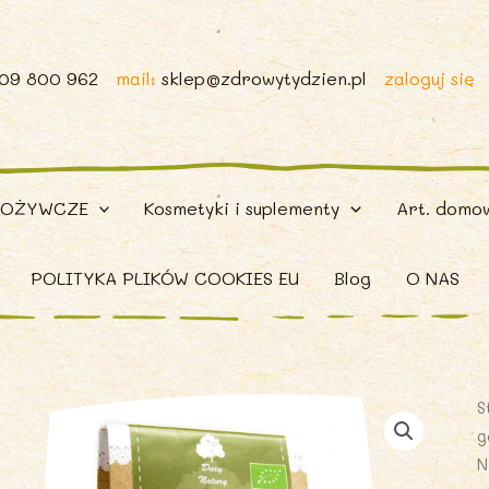
509 800 962
mail:
sklep@zdrowytydzien.pl
zaloguj się
POŻYWCZE
Kosmetyki i suplementy
Art. domo
POLITYKA PLIKÓW COOKIES EU
Blog
O NAS
S
g
N