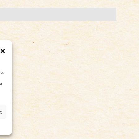
go)
iu.
ia
e