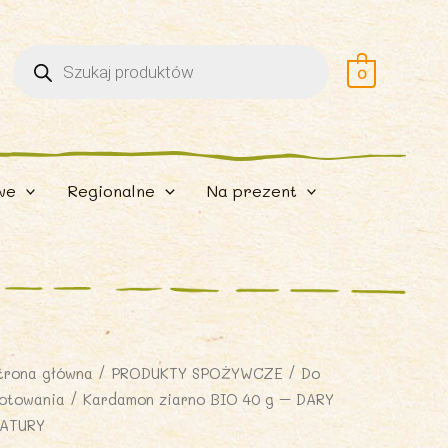
Wyszukiwarka
produktów
0
we
Regionalne
Na prezent
trona główna
/
PRODUKTY SPOŻYWCZE
/
Do
otowania
/ Kardamon ziarno BIO 40 g – DARY
ATURY