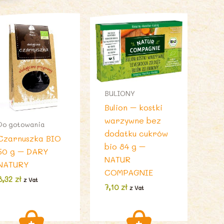
BULIONY
Bulion – kostki
warzywne bez
Do gotowania
dodatku cukrów
Czarnuszka BIO
bio 84 g –
50 g – DARY
NATUR
NATURY
COMPAGNIE
8,32
zł
z Vat
7,10
zł
z Vat