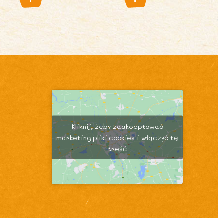
Kliknij, żeby zaakceptować
marketing pliki cookies i włączyć tę
treść