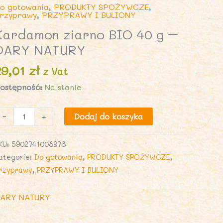
o gotowania
,
PRODUKTY SPOŻYWCZE
,
rzyprawy
,
PRZYPRAWY I BULIONY
Kardamon ziarno BIO 40 g –
DARY NATURY
29,01
zł
z Vat
ostępność:
Na stanie
lość
-
+
Dodaj do koszyka
ardamon
iarno
KU:
5902741008978
IO
ategorie:
Do gotowania
,
PRODUKTY SPOŻYWCZE
,
0
rzyprawy
,
PRZYPRAWY I BULIONY
ARY NATURY
ARY
ATURY