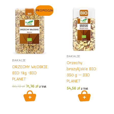
PROMOCJA
BAKALIE
BAKALIE
Orzechy
ORZECHY WŁOSKIE
brazylijskie BIO
BIO 1kg -BIO
350 g – BIO
PLANET
PLANET
Pierwotna
Aktualna
80,72
zł
71,76
zł
z Vat
54,56
zł
z Vat
cena
cena
wynosiła:
wynosi:
80,72 zł.
71,76 zł.