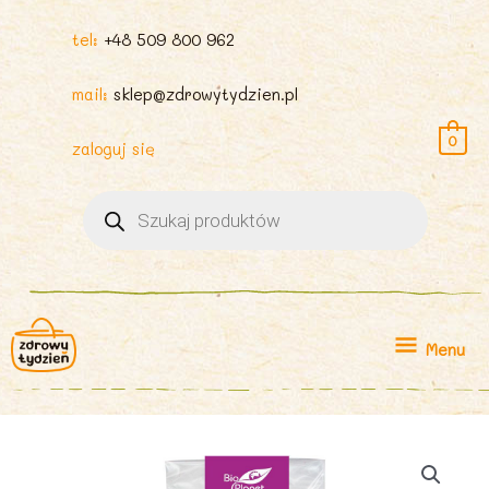
tel:
+48 509 800 962
mail:
sklep@zdrowytydzien.pl
0
zaloguj się
Wyszukiwarka
produktów
Menu
Menu