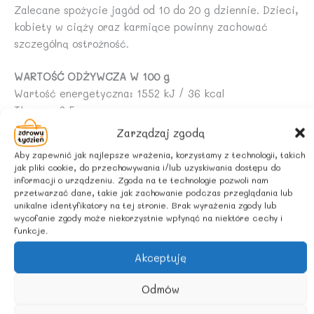
Zalecane spożycie jagód od 10 do 20 g dziennie. Dzieci,
kobiety w ciąży oraz karmiące powinny zachować
szczególną ostrożność.
WARTOŚĆ ODŻYWCZA W 100 g
Wartość energetyczna: 1552 kJ / 36 kcal
Tłuszcz: 3,5 g
w tym kwasy tłuszczowe nasycone: 0g
Zarządzaj zgodą
Węglowodany: 68 g
Aby zapewnić jak najlepsze wrażenia, korzystamy z technologii, takich
w tym cukry: 17 g
jak pliki cookie, do przechowywania i/lub uzyskiwania dostępu do
Białko: 12 g
informacji o urządzeniu. Zgoda na te technologie pozwoli nam
przetwarzać dane, takie jak zachowanie podczas przeglądania lub
Sól: 0,06 g
unikalne identyfikatory na tej stronie. Brak wyrażenia zgody lub
wycofanie zgody może niekorzystnie wpłynąć na niektóre cechy i
ZALECANE WARUNKI PRZECHOWYWANIA
funkcje.
Przechowywać w suchym i chłodnym miejscu.
Akceptuję
Odmów