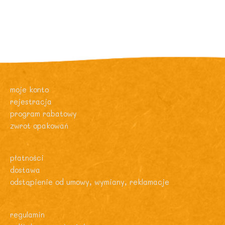
moje konto
rejestracja
program rabatowy
zwrot opakowań
płatności
dostawa
odstąpienie od umowy, wymiany, reklamacje
regulamin