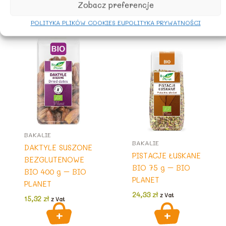
Zobacz preferencje
Podobne produkty
POLITYKA PLIKÓW COOKIES EU
POLITYKA PRYWATNOŚCI
BAKALIE
BAKALIE
DAKTYLE SUSZONE
PISTACJE ŁUSKANE
BEZGLUTENOWE
BIO 75 g – BIO
BIO 400 g – BIO
PLANET
PLANET
24,33
zł
z Vat
15,32
zł
z Vat