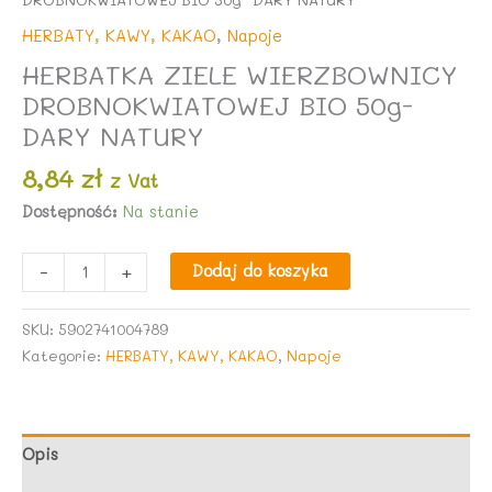
HERBATY, KAWY, KAKAO
,
Napoje
HERBATKA ZIELE WIERZBOWNICY
DROBNOKWIATOWEJ BIO 50g-
DARY NATURY
8,84
zł
z Vat
Dostępność:
Na stanie
ilość
-
+
Dodaj do koszyka
HERBATKA
ZIELE
SKU:
5902741004789
WIERZBOWNICY
Kategorie:
HERBATY, KAWY, KAKAO
,
Napoje
DROBNOKWIATOWEJ
BIO
50g-
DARY
Opis
NATURY