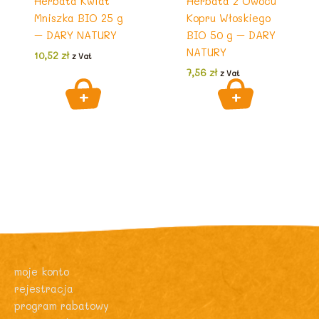
Herbata Kwiat
Herbata z Owocu
Mniszka BIO 25 g
Kopru Włoskiego
– DARY NATURY
BIO 50 g – DARY
NATURY
10,52
zł
z Vat
7,56
zł
z Vat
moje konto
rejestracja
program rabatowy