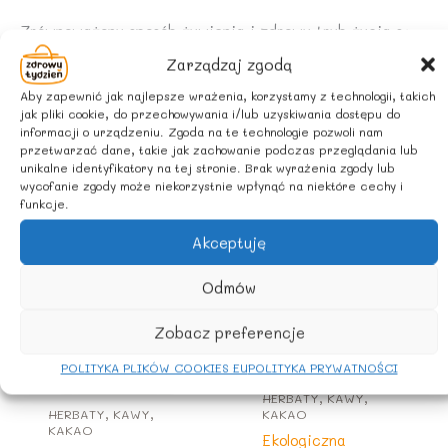
Zrównoważony sposób żywienia i zdrowy tryb życia są
podstawą zapewnienia prawidłowego funkcjonowania
Zarządzaj zgodą
organizmu.
Aby zapewnić jak najlepsze wrażenia, korzystamy z technologii, takich
jak pliki cookie, do przechowywania i/lub uzyskiwania dostępu do
informacji o urządzeniu. Zgoda na te technologie pozwoli nam
przetwarzać dane, takie jak zachowanie podczas przeglądania lub
Podobne produkty
unikalne identyfikatory na tej stronie. Brak wyrażenia zgody lub
wycofanie zgody może niekorzystnie wpłynąć na niektóre cechy i
funkcje.
Akceptuję
Odmów
Zobacz preferencje
POLITYKA PLIKÓW COOKIES EU
POLITYKA PRYWATNOŚCI
HERBATY, KAWY,
HERBATY, KAWY,
KAKAO
KAKAO
Ekologiczna