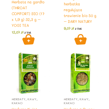
Herbata na gardło
herbatka
(THROAT
regulująca
COMFORT) BIO (17
trawienie bio 50 g
x 1,9 g) 32,3 g –
– DARY NATURY
YOGI TEA
9,07
zł
z Vat
12,07
zł
z Vat
HERBATY, KAWY,
HERBATY, KAWY,
KAKAO
KAKAO