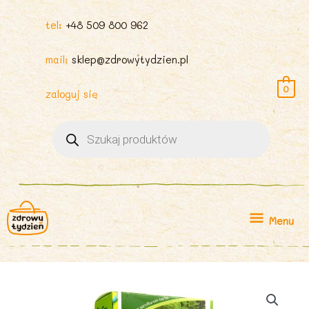
tel:
+48 509 800 962
mail:
sklep@zdrowytydzien.pl
0
zaloguj się
Wyszukiwarka
produktów
Menu
Menu