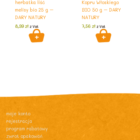
herbatka liść
Kopru Włoskiego
melisy bio 25 g –
BIO 50 g – DARY
DARY NATURY
NATURY
8,39
zł
7,56
zł
z Vat
z Vat
moje konto
rejestracja
program rabatowy
zwrot opakowań