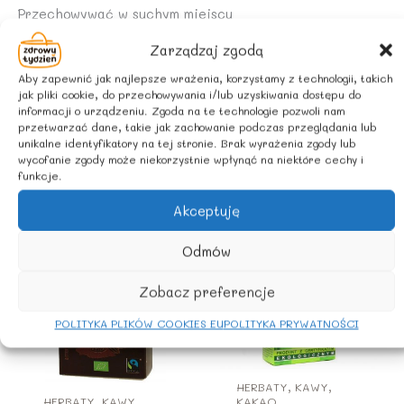
Przechowywać w suchym miejscu
Zarządzaj zgodą
KRAJ POCHODZENIA SKŁADNIKÓW
Aby zapewnić jak najlepsze wrażenia, korzystamy z technologii, takich
jak pliki cookie, do przechowywania i/lub uzyskiwania dostępu do
Polska
informacji o urządzeniu. Zgoda na te technologie pozwoli nam
przetwarzać dane, takie jak zachowanie podczas przeglądania lub
unikalne identyfikatory na tej stronie. Brak wyrażenia zgody lub
wycofanie zgody może niekorzystnie wpłynąć na niektóre cechy i
Podobne produkty
funkcje.
Akceptuję
Odmów
Zobacz preferencje
POLITYKA PLIKÓW COOKIES EU
POLITYKA PRYWATNOŚCI
HERBATY, KAWY,
HERBATY, KAWY,
KAKAO