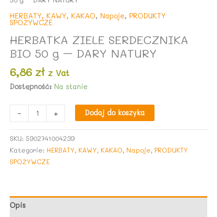
HERBATY, KAWY, KAKAO
,
Napoje
,
PRODUKTY
SPOŻYWCZE
HERBATKA ZIELE SERDECZNIKA
BIO 50 g – DARY NATURY
6,86
zł
z Vat
Dostępność:
Na stanie
ilość
-
+
Dodaj do koszyka
HERBATKA
ZIELE
SKU:
5902741004239
SERDECZNIKA
Kategorie:
HERBATY, KAWY, KAKAO
,
Napoje
,
PRODUKTY
BIO
SPOŻYWCZE
50
g
-
DARY
Opis
NATURY