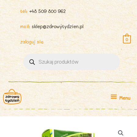
tel:
+48 509 800 962
mail:
sklep@zdrowytydzien.pl
0
zaloguj się
Wyszukiwarka
produktów
Menu
Menu