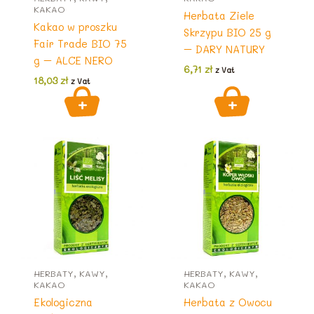
KAKAO
Herbata Ziele
Kakao w proszku
Skrzypu BIO 25 g
Fair Trade BIO 75
– DARY NATURY
g – ALCE NERO
6,71
zł
z Vat
18,03
zł
z Vat
HERBATY, KAWY,
HERBATY, KAWY,
KAKAO
KAKAO
Ekologiczna
Herbata z Owocu