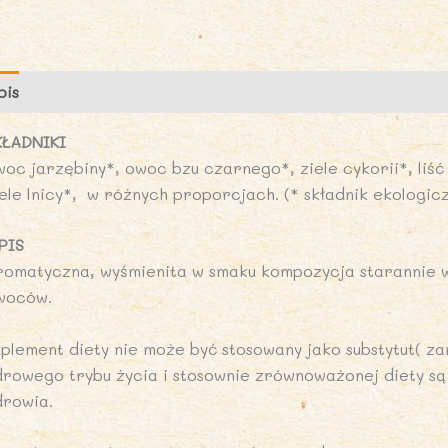
5
g
-
s
pis
Marka
Opinie (0)
d
-
KŁADNIKI
D
oc jarzębiny*, owoc bzu czarnego*, ziele cykorii*, liść 
N
iele lnicy*, w różnych proporcjach. (* składnik ekologic
PIS
romatyczna, wyśmienita w smaku kompozycja starannie w
woców.
uplement diety nie może być stosowany jako substytut( z
drowego trybu życia i stosownie zrównoważonej diety s
drowia.