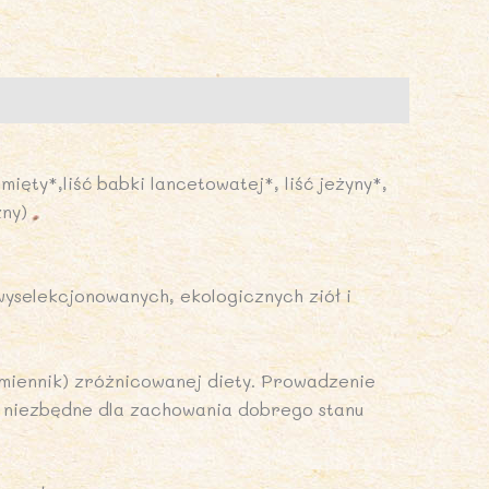
0
uplement
iety
ARY
mięty*,liść babki lancetowatej*, liść jeżyny*,
ATURY
zny)
yselekcjonowanych, ekologicznych ziół i
amiennik) zróżnicowanej diety. Prowadzenie
ą niezbędne dla zachowania dobrego stanu