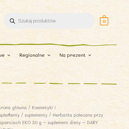
Wyszukiwarka
produktów
0
we
Regionalne
Na prezent
trona główna
/
Kosmetyki i
uplementy
/
suplementy
/ Herbatka polecana przy
aparciach EKO 50 g – suplement diety – DARY