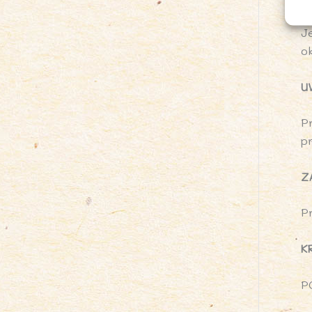
S
J
o
U
P
p
Z
P
K
P