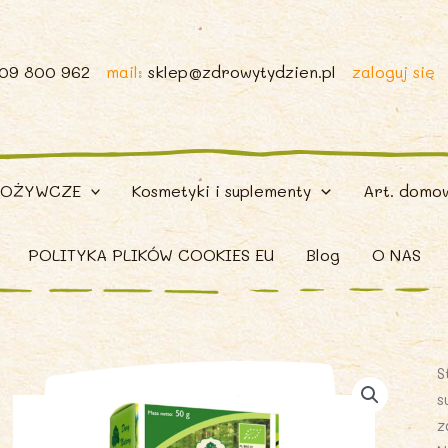
509 800 962
mail:
sklep@zdrowytydzien.pl
zaloguj się
POŻYWCZE
Kosmetyki i suplementy
Art. domo
POLITYKA PLIKÓW COOKIES EU
Blog
O NAS
S
s
z