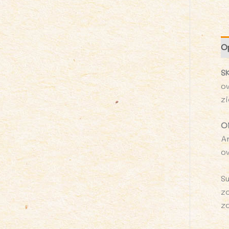
O
S
ow
z
O
A
o
S
z
z