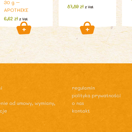
30 g –
87,89
zł
z Vat
APOTHEKE
6,62
zł
z Vat
i
regulamin
polityka prywatności
enie od umowy, wymiany,
o nas
cje
kontakt