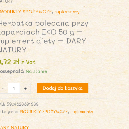
ATURY
RODUKTY SPOŻYWCZE
,
suplementy
Herbatka polecana przy
zaparciach EKO 50 g –
suplement diety – DARY
NATURY
9,72
zł
z Vat
ostępność:
Na stanie
lość
-
+
Dodaj do koszyka
erbatka
olecana
KU:
5904826891369
rzy
ategorie:
PRODUKTY SPOŻYWCZE
,
suplementy
aparciach
KO
ARY NATURY