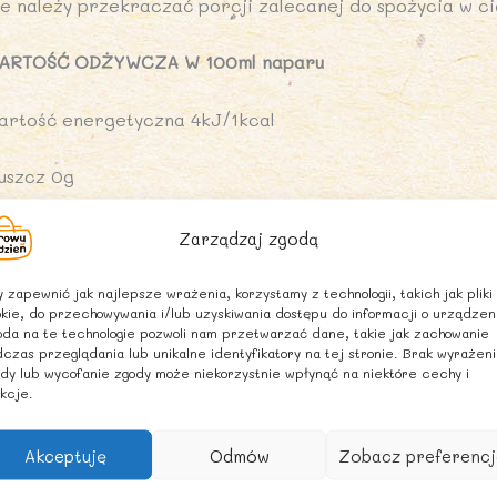
ie należy przekraczać porcji zalecanej do spożycia w ci
ARTOŚĆ ODŻYWCZA W 100ml naparu
artość energetyczna 4kJ/1kcal
łuszcz 0g
 tym kwasy tłuszczowe nasycone 0g
Zarządzaj zgodą
ęglowodany 0,2g
 zapewnić jak najlepsze wrażenia, korzystamy z technologii, takich jak pliki
kie, do przechowywania i/lub uzyskiwania dostępu do informacji o urządzen
da na te technologie pozwoli nam przetwarzać dane, takie jak zachowanie
 tym cukry 0g
czas przeglądania lub unikalne identyfikatory na tej stronie. Brak wyrażen
dy lub wycofanie zgody może niekorzystnie wpłynąć na niektóre cechy i
kcje.
iałko 0g
Akceptuję
Odmów
Zobacz preferencj
ól 0g