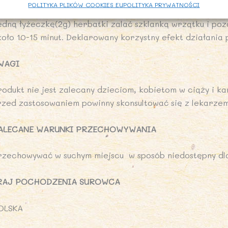
POLITYKA PLIKÓW COOKIES EU
POLITYKA PRYWATNOŚCI
POSÓB PRZYGOTOWANIA
edną łyżeczkę(2g) herbatki zalać szklanką wrzątku i po
koło 10-15 minut. Deklarowany korzystny efekt działania 
WAGI
rodukt nie jest zalecany dzieciom, kobietom w ciąży i ka
rzed zastosowaniem powinny skonsultować się z lekarzem
ALECANE WARUNKI PRZECHOWYWANIA
rzechowywać w suchym miejscu w sposób niedostępny dla
RAJ POCHODZENIA SUROWCA
OLSKA