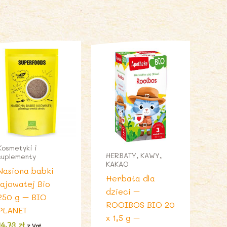
Kosmetyki i
HERBATY, KAWY,
suplementy
KAKAO
Nasiona babki
Herbata dla
jajowatej Bio
dzieci –
250 g – BIO
ROOIBOS BIO 20
PLANET
x 1,5 g –
14,73
zł
z Vat