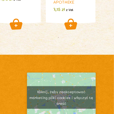
APOTHEKE
7,15
zł
z Vat
Kliknij, żeby zaakceptować
marketing pliki cookies i włączyć tę
treść