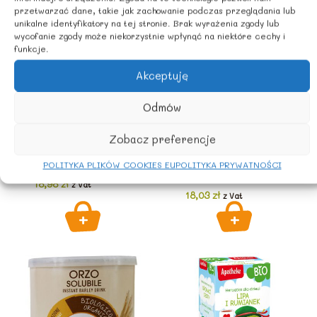
przetwarzać dane, takie jak zachowanie podczas przeglądania lub
unikalne identyfikatory na tej stronie. Brak wyrażenia zgody lub
wycofanie zgody może niekorzystnie wpłynąć na niektóre cechy i
funkcje.
Akceptuję
HERBATY, KAWY,
Odmów
KAKAO
HERBATY, KAWY,
KAKAO
Kawa orkiszowa
Zobacz preferencje
Kakao w proszku
BIO 200 g – DARY
Fair Trade BIO 75
NATURY
POLITYKA PLIKÓW COOKIES EU
POLITYKA PRYWATNOŚCI
g – ALCE NERO
18,98
zł
z Vat
18,03
zł
z Vat