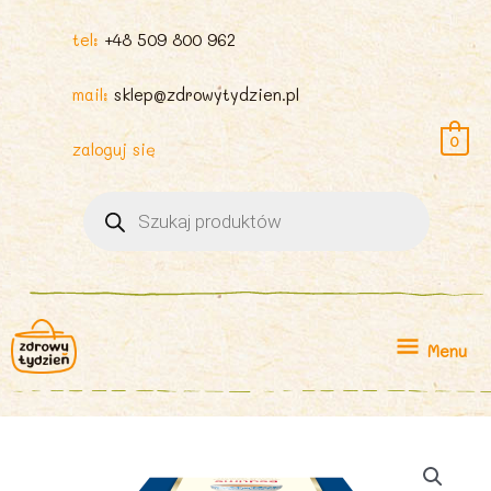
tel:
+48 509 800 962
mail:
sklep@zdrowytydzien.pl
0
zaloguj się
Wyszukiwarka
produktów
Menu
Menu