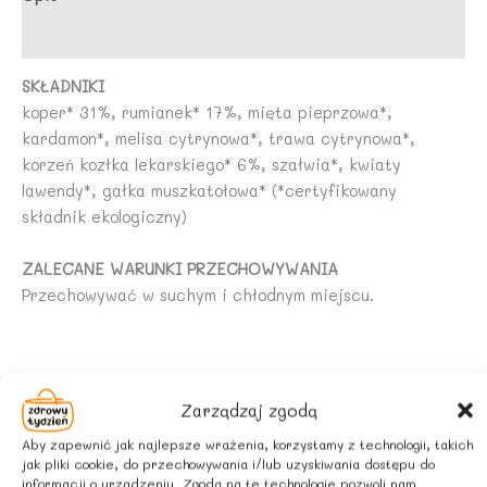
Opinie (0)
SKŁADNIKI
koper* 31%, rumianek* 17%, mięta pieprzowa*,
kardamon*, melisa cytrynowa*, trawa cytrynowa*,
korzeń kozłka lekarskiego* 6%, szałwia*, kwiaty
lawendy*, gałka muszkatołowa* (*certyfikowany
składnik ekologiczny)
ZALECANE WARUNKI PRZECHOWYWANIA
Przechowywać w suchym i chłodnym miejscu.
Podobne produkty
Zarządzaj zgodą
Aby zapewnić jak najlepsze wrażenia, korzystamy z technologii, takich
jak pliki cookie, do przechowywania i/lub uzyskiwania dostępu do
informacji o urządzeniu. Zgoda na te technologie pozwoli nam