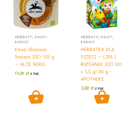
HERBATY, KAWY,
HERBATY, KAWY,
KAKAO
KAKAO
Kawa zbożowa
HERBATKA DLA
Instant BIO 125 g
DZIECI – LIPA I
– ALCE NERO
RUMIANEK BIO (20
x 1,5 g) 30 g -
17,81
zł
z Vat
APOTHEKE
7,92
zł
z Vat