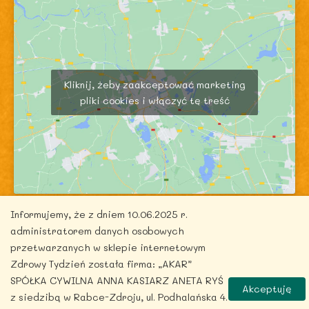
Kliknij, żeby zaakceptować marketing
pliki cookies i włączyć tę treść
Informujemy, że z dniem 10.06.2025 r.
administratorem danych osobowych
przetwarzanych w sklepie internetowym
Zdrowy Tydzień została firma: „AKAR”
Copyright © 2026 zdrowytydzien.pl | Powered by
SPÓŁKA CYWILNA ANNA KASIARZ ANETA RYŚ
Akceptuję
ITentego.pl
z siedzibą w Rabce-Zdroju, ul. Podhalańska 4.