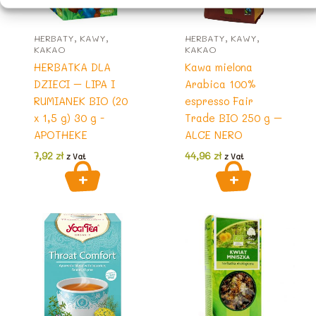
HERBATY, KAWY,
HERBATY, KAWY,
KAKAO
KAKAO
HERBATKA DLA
Kawa mielona
DZIECI – LIPA I
Arabica 100%
RUMIANEK BIO (20
espresso Fair
x 1,5 g) 30 g -
Trade BIO 250 g –
APOTHEKE
ALCE NERO
7,92
zł
44,96
zł
z Vat
z Vat