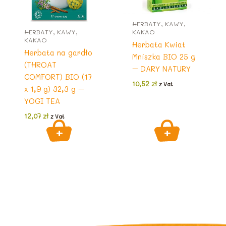
HERBATY, KAWY,
HERBATY, KAWY,
KAKAO
KAKAO
Herbata Kwiat
Herbata na gardło
Mniszka BIO 25 g
(THROAT
– DARY NATURY
COMFORT) BIO (17
10,52
zł
z Vat
x 1,9 g) 32,3 g –
YOGI TEA
12,07
zł
z Vat