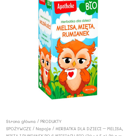
Strona główna
/
PRODUKTY
SPOŻYWCZE
/
Napoje
/ HERBATKA DLA DZIECI – MELISA,
MIĘTA I RUMIANEK PO 6 MIESIĄCU BIO (20 x 1,5 g) 30 g –