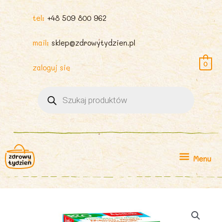
tel:
+48 509 800 962
mail:
sklep@zdrowytydzien.pl
0
zaloguj się
Wyszukiwarka
produktów
Menu
Menu