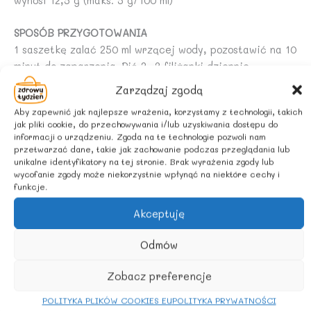
wynosi 12,5 g (maks. 5 g/100 ml)
SPOSÓB PRZYGOTOWANIA
1 saszetkę zalać 250 ml wrzącej wody, pozostawić na 10
minut do zaparzenia. Pić 2 -3 filiżanki dziennie.
Zarządzaj zgodą
ZALECANE WARUNKI PRZECHOWYWANIA
Aby zapewnić jak najlepsze wrażenia, korzystamy z technologii, takich
Przechowywać w suchym i chłodnym miejscu.
jak pliki cookie, do przechowywania i/lub uzyskiwania dostępu do
informacji o urządzeniu. Zgoda na te technologie pozwoli nam
przetwarzać dane, takie jak zachowanie podczas przeglądania lub
unikalne identyfikatory na tej stronie. Brak wyrażenia zgody lub
Podobne produkty
wycofanie zgody może niekorzystnie wpłynąć na niektóre cechy i
funkcje.
Akceptuję
Odmów
Zobacz preferencje
POLITYKA PLIKÓW COOKIES EU
POLITYKA PRYWATNOŚCI