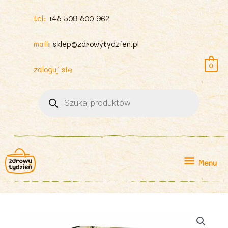
tel:
+48 509 800 962
mail:
sklep@zdrowytydzien.pl
0
zaloguj się
Wyszukiwarka
produktów
Menu
Menu