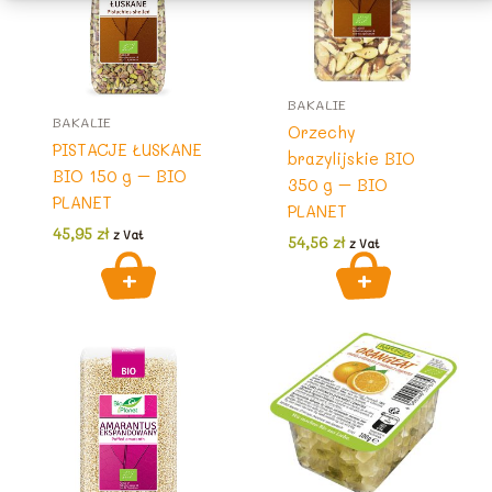
BAKALIE
BAKALIE
Orzechy
PISTACJE ŁUSKANE
brazylijskie BIO
BIO 150 g – BIO
350 g – BIO
PLANET
PLANET
45,95
zł
z Vat
54,56
zł
z Vat