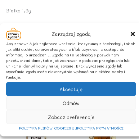
Białko 1,9g
Sól 0,0g
Zarządzaj zgodą
WARUNKI PRZECHOWYWANIA
Aby zapewnić jak najlepsze wrażenia, korzystamy z technologii, takich
jak pliki cookie, do przechowywania i/lub uzyskiwania dostępu do
Przechowywać w suchym i chłodnym miejscu
informacji o urządzeniu. Zgoda na te technologie pozwoli nam
przetwarzać dane, takie jak zachowanie podczas przeglądania lub
unikalne identyfikatory na tej stronie. Brak wyrażenia zgody lub
Rolnictwo Polska
wycofanie zgody może niekorzystnie wpłynąć na niektóre cechy i
funkcje.
Akceptuję
Podobne produkty
Odmów
Zobacz preferencje
POLITYKA PLIKÓW COOKIES EU
POLITYKA PRYWATNOŚCI