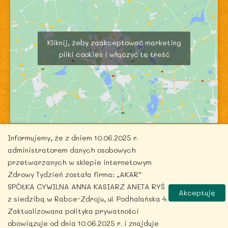
Kliknij, żeby zaakceptować marketing
pliki cookies i włączyć tę treść
Informujemy, że z dniem 10.06.2025 r.
administratorem danych osobowych
przetwarzanych w sklepie internetowym
Zdrowy Tydzień została firma: „AKAR”
Copyright © 2026 zdrowytydzien.pl | Powered by
SPÓŁKA CYWILNA ANNA KASIARZ ANETA RYŚ
Akceptuję
ITentego.pl
z siedzibą w Rabce-Zdroju, ul. Podhalańska 4.
Zaktualizowana polityka prywatności
obowiązuje od dnia 10.06.2025 r. i znajduje