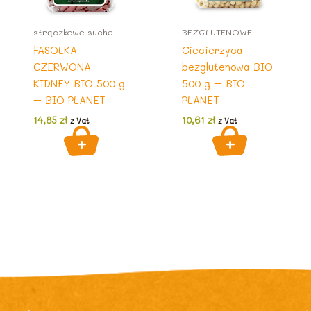
strączkowe suche
BEZGLUTENOWE
FASOLKA
Ciecierzyca
CZERWONA
bezglutenowa BIO
KIDNEY BIO 500 g
500 g – BIO
– BIO PLANET
PLANET
14,85
zł
10,61
zł
z Vat
z Vat