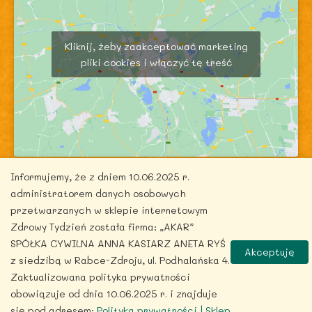
Kliknij, żeby zaakceptować marketing
pliki cookies i włączyć tę treść
Informujemy, że z dniem 10.06.2025 r.
administratorem danych osobowych
przetwarzanych w sklepie internetowym
Zdrowy Tydzień została firma: „AKAR”
Copyright © 2026 zdrowytydzien.pl | Powered by
SPÓŁKA CYWILNA ANNA KASIARZ ANETA RYŚ
Akceptuję
ITentego.pl
z siedzibą w Rabce-Zdroju, ul. Podhalańska 4.
Zaktualizowana polityka prywatności
obowiązuje od dnia 10.06.2025 r. i znajduje
się pod adresem:
Polityka prywatności | Sklep