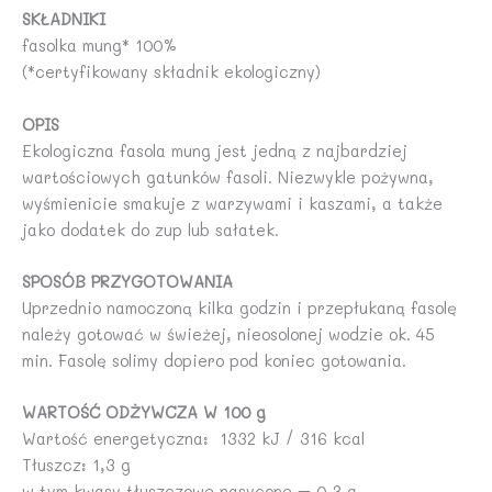
SKŁADNIKI
fasolka mung* 100%
(*certyfikowany składnik ekologiczny)
OPIS
Ekologiczna fasola mung jest jedną z najbardziej
wartościowych gatunków fasoli. Niezwykle pożywna,
wyśmienicie smakuje z warzywami i kaszami, a także
jako dodatek do zup lub sałatek.
SPOSÓB PRZYGOTOWANIA
Uprzednio namoczoną kilka godzin i przepłukaną fasolę
należy gotować w świeżej, nieosolonej wodzie ok. 45
min. Fasolę solimy dopiero pod koniec gotowania.
WARTOŚĆ ODŻYWCZA W 100 g
Wartość energetyczna: 1332 kJ / 316 kcal
Tłuszcz: 1,3 g
w tym kwasy tłuszczowe nasycone – 0,3 g