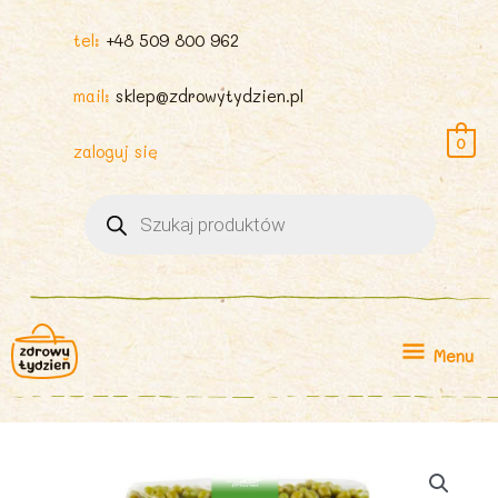
tel:
+48 509 800 962
mail:
sklep@zdrowytydzien.pl
0
zaloguj się
Wyszukiwarka
produktów
Menu
Menu