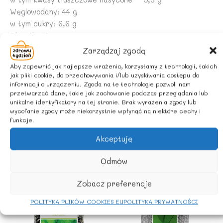
Węglowodany: 44 g
w tym cukry: 6,6 g
Błonnik: 16 g
Białko: 24 g
Zarządzaj zgodą
Sól: 0,04 g
Aby zapewnić jak najlepsze wrażenia, korzystamy z technologii, takich
jak pliki cookie, do przechowywania i/lub uzyskiwania dostępu do
ZALECANE WARUNKI PRZECHOWYWANIA
informacji o urządzeniu. Zgoda na te technologie pozwoli nam
przetwarzać dane, takie jak zachowanie podczas przeglądania lub
Przechowywać w suchym i chłodnym miejscu.
unikalne identyfikatory na tej stronie. Brak wyrażenia zgody lub
wycofanie zgody może niekorzystnie wpłynąć na niektóre cechy i
funkcje.
Akceptuję
Podobne produkty
Odmów
Zobacz preferencje
POLITYKA PLIKÓW COOKIES EU
POLITYKA PRYWATNOŚCI