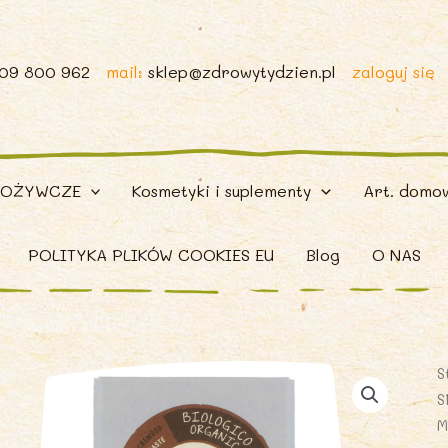
509 800 962
mail:
sklep@zdrowytydzien.pl
zaloguj się
POŻYWCZE
Kosmetyki i suplementy
Art. domo
POLITYKA PLIKÓW COOKIES EU
Blog
O NAS
S
S
M