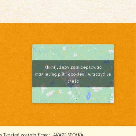
Kliknij, żeby zaakceptować
marketing pliki cookies i włączyć tę
treść
y Tydzień została firma: „AKAR” SPÓŁKA