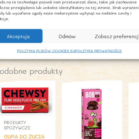
da na te technologie pozwoli nam przetwarzać dane, takie jak zachowanie
oże zawierać ORZECHY LASKOWE, ORZESZKI ZIEMNE i M
czas przeglądania lub unikalne identyfikatory na tej stronie. Brak wyrażen
dy lub wycofanie zgody może niekorzystnie wpłynąć na niektóre cechy i
ALECANE WARUNKI PRZECHOWYWANIA
kcje.
rzechowywać w suchym i chłodnym miejscu.
Akceptuję
Odmów
Zobacz preferencj
OLNICTWO SPOZA UE.
POLITYKA PLIKÓW COOKIES EU
POLITYKA PRYWATNOŚCI
odobne produkty
PRODUKTY
SPOŻYWCZE
GUMA DO ŻUCIA