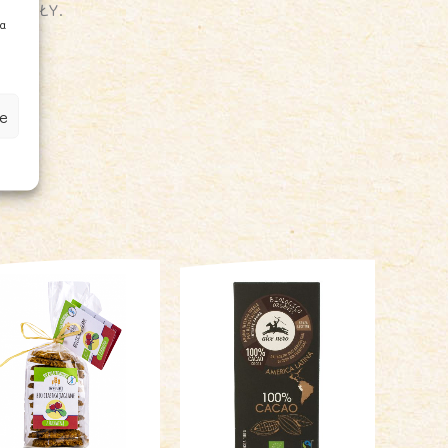
IGDAŁY.
ia
e