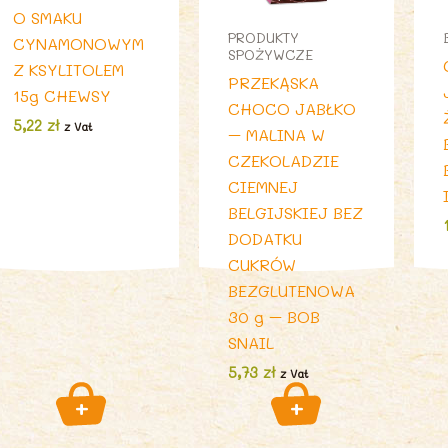
O SMAKU
PRODUKTY
CYNAMONOWYM
SPOŻYWCZE
Z KSYLITOLEM
PRZEKĄSKA
15g CHEWSY
CHOCO JABŁKO
5,22
zł
z Vat
– MALINA W
CZEKOLADZIE
CIEMNEJ
BELGIJSKIEJ BEZ
DODATKU
CUKRÓW
BEZGLUTENOWA
30 g – BOB
SNAIL
5,73
zł
z Vat