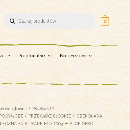
Wyszukiwarka
produktów
0
we
Regionalne
Na prezent
trona główna
/
PRODUKTY
POŻYWCZE
/
PRZEKĄSKI SŁODKIE
/ CZEKOLADA
LECZNA FAIR TRADE BIO 100g – ALCE NERO