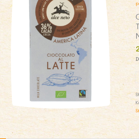
P
D
i
C
M
S
F
K
T
S
B
1
-