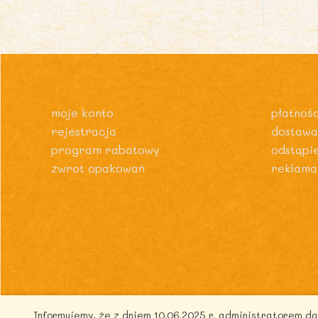
moje konto
płatnośc
rejestracja
dostawa
program rabatowy
odstąpi
zwrot opakowań
reklama
Informujemy, że z dniem 10.06.2025 r. administratorem 