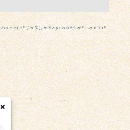
LCE
ERO
zku pełne* (24 %), miazga kakaowa*, wanilia*.
iu.