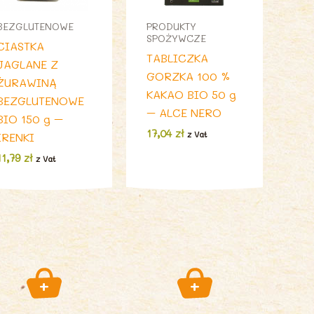
BEZGLUTENOWE
PRODUKTY
SPOŻYWCZE
CIASTKA
TABLICZKA
JAGLANE Z
GORZKA 100 %
ŻURAWINĄ
KAKAO BIO 50 g
BEZGLUTENOWE
– ALCE NERO
BIO 150 g –
17,04
zł
z Vat
IRENKI
11,79
zł
z Vat