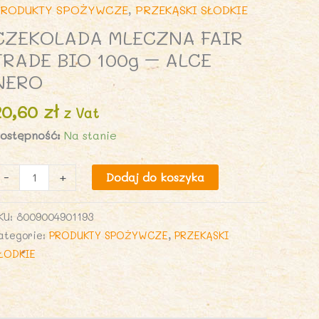
RODUKTY SPOŻYWCZE
,
PRZEKĄSKI SŁODKIE
CZEKOLADA MLECZNA FAIR
TRADE BIO 100g – ALCE
NERO
20,60
zł
z Vat
ostępność:
Na stanie
lość
-
+
Dodaj do koszyka
ZEKOLADA
LECZNA
KU:
8009004901193
AIR
ategorie:
PRODUKTY SPOŻYWCZE
,
PRZEKĄSKI
RADE
ŁODKIE
IO
00g