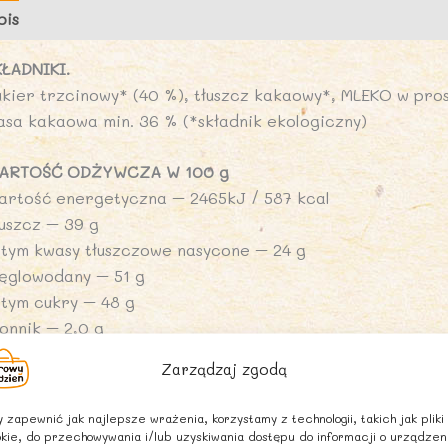
A
pis
Opinie (0)
N
KŁADNIKI.
ukier trzcinowy* (40 %), tłuszcz kakaowy*, MLEKO w pros
asa kakaowa min. 36 % (*składnik ekologiczny)
ARTOŚĆ ODŻYWCZA W 100 g
artość energetyczna – 2465kJ / 587 kcal
łuszcz – 39 g
 tym kwasy tłuszczowe nasycone – 24 g
ęglowodany – 51 g
 tym cukry – 48 g
onnik – 2,0 g
ałko – 7 g
Zarządzaj zgodą
ól – 0,04 g
 zapewnić jak najlepsze wrażenia, korzystamy z technologii, takich jak pliki
NFORMACJA ALERGENNA
kie, do przechowywania i/lub uzyskiwania dostępu do informacji o urządzen