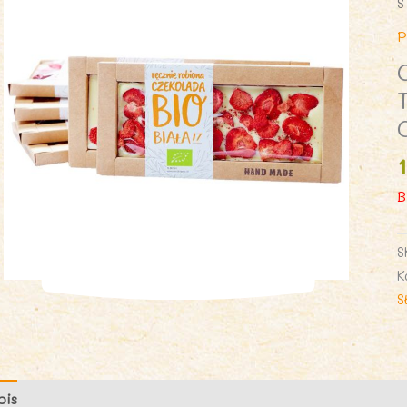
S
P
B
S
K
S
pis
Opinie (0)