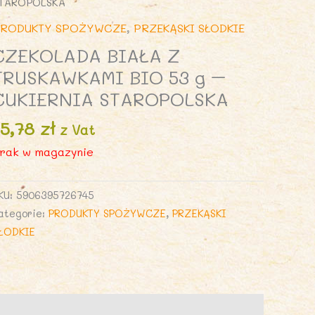
TAROPOLSKA
RODUKTY SPOŻYWCZE
,
PRZEKĄSKI SŁODKIE
CZEKOLADA BIAŁA Z
TRUSKAWKAMI BIO 53 g –
CUKIERNIA STAROPOLSKA
15,78
zł
z Vat
rak w magazynie
KU:
5906395726745
ategorie:
PRODUKTY SPOŻYWCZE
,
PRZEKĄSKI
ŁODKIE