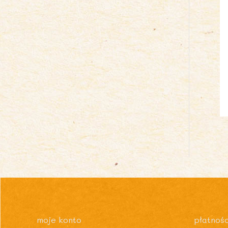
moje konto
płatnośc