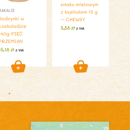
smaku miętowym
BAKALIE
z ksylitolem 15 g
Rodzynki w
– CHEWSY
czekoladzie
5,58
zł
z Vat
140g-PIĘĆ
PRZEMIAN
15,18
zł
z Vat