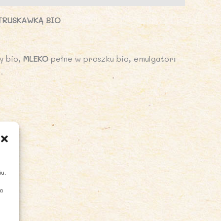
 TRUSKAWKĄ BIO
y bio,
MLEKO
pełne w proszku bio, emulgator:
.
iu.
ia