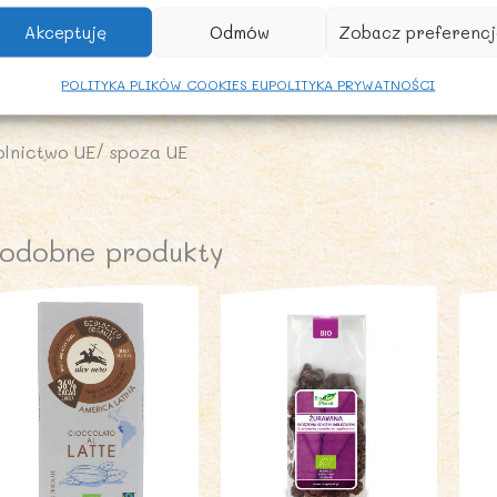
ALECANE WARUNKI PRZECHOWYWANIA
Akceptuję
Odmów
Zobacz preferencj
rzechowywać w temperaturze pokojowej.
POLITYKA PLIKÓW COOKIES EU
POLITYKA PRYWATNOŚCI
OCHODZENIE SKŁADNIKÓW:
olnictwo UE/ spoza UE
odobne produkty