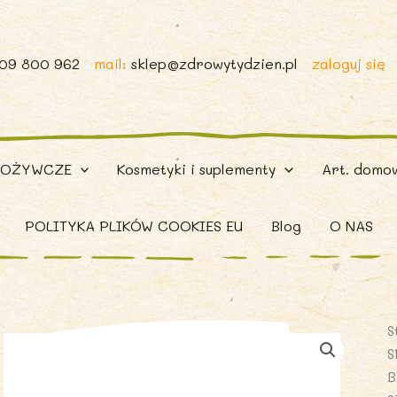
509 800 962
mail:
sklep@zdrowytydzien.pl
zaloguj się
POŻYWCZE
Kosmetyki i suplementy
Art. domo
POLITYKA PLIKÓW COOKIES EU
Blog
O NAS
S
S
B