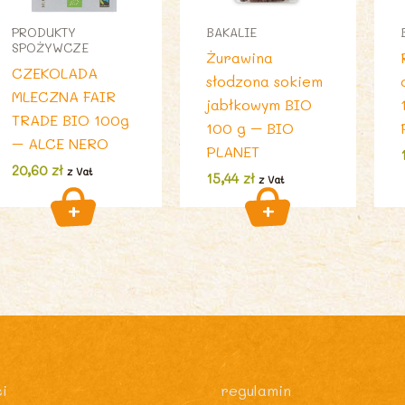
PRODUKTY
BAKALIE
SPOŻYWCZE
Żurawina
CZEKOLADA
słodzona sokiem
MLECZNA FAIR
jabłkowym BIO
TRADE BIO 100g
100 g – BIO
– ALCE NERO
PLANET
20,60
zł
z Vat
15,44
zł
z Vat
i
regulamin