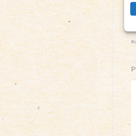
Z
P
P
R
P