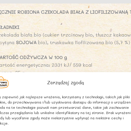
ĘCZNIE ROBIONA CZEKOLADA BIAŁA Z LIOFILIZOWANĄ
KŁADNIKI
zekolada biała bio (cukier trzcinowy bio, tłuszcz kakaow
ecytyna
SOJOWA
bio), truskawka liofilizowana bio (5,7 %) 
ARTOŚĆ ODŻYWCZA W 100 g
artość energetyczna: 2331 kJ/ 559 kcal
uszcz: 35 g
 tym kwasy tłuszczowe nasycone: 21 g
Zarządzaj zgodą
ęglowodany: 54 g
 tym cukry: 53 g
 zapewnić jak najlepsze wrażenia, korzystamy z technologii, takich jak pliki
kie, do przechowywania i/lub uzyskiwania dostępu do informacji o urządzen
onnik: 1,2 g
da na te technologie pozwoli nam przetwarzać dane, takie jak zachowanie
ałko: 6,4 g
czas przeglądania lub unikalne identyfikatory na tej stronie. Brak wyrażen
l: 0,21 g
dy lub wycofanie zgody może niekorzystnie wpłynąć na niektóre cechy i
kcje.