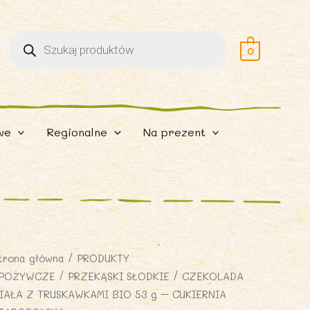
Wyszukiwarka
produktów
0
we
Regionalne
Na prezent
trona główna
/
PRODUKTY
POŻYWCZE
/
PRZEKĄSKI SŁODKIE
/ CZEKOLADA
IAŁA Z TRUSKAWKAMI BIO 53 g – CUKIERNIA