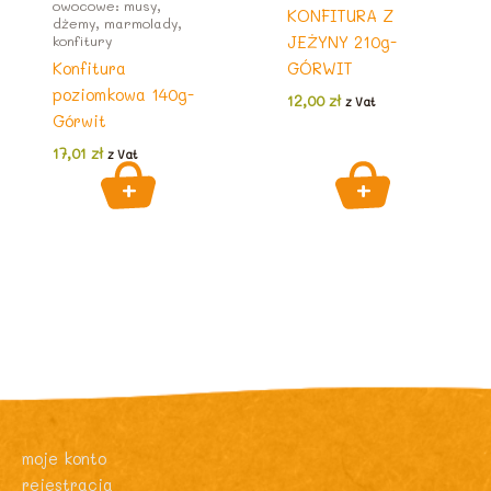
owocowe: musy,
KONFITURA Z
dżemy, marmolady,
konfitury
JEŻYNY 210g-
Konfitura
GÓRWIT
poziomkowa 140g-
12,00
zł
z Vat
Górwit
17,01
zł
z Vat
moje konto
rejestracja