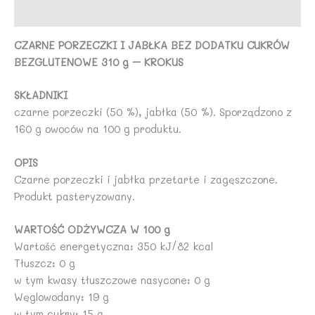
Opinie (0)
g
-
CZARNE PORZECZKI I JABŁKA BEZ DODATKU CUKRÓW
KROKUS
BEZGLUTENOWE 310 g – KROKUS
SKŁADNIKI
czarne porzeczki (50 %), jabłka (50 %). Sporządzono z
160 g owoców na 100 g produktu.
OPIS
Czarne porzeczki i jabłka przetarte i zagęszczone.
Produkt pasteryzowany.
WARTOŚĆ ODŻYWCZA W 100 g
Wartość energetyczna: 350 kJ/82 kcal
Tłuszcz: 0 g
w tym kwasy tłuszczowe nasycone: 0 g
Węglowodany: 19 g
w tym cukry: 15 g