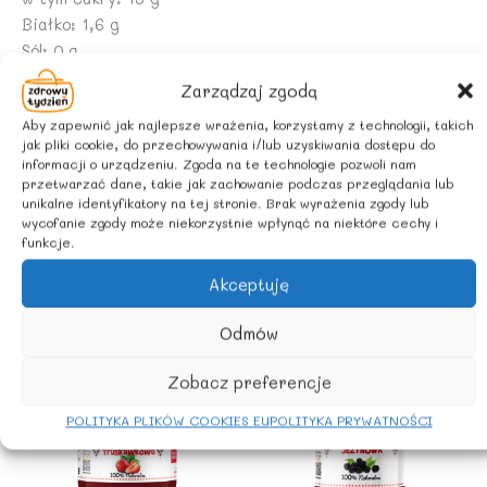
Białko: 1,6 g
Sól: 0 g
Zarządzaj zgodą
Zawiera naturalnie występujące cukry.
Aby zapewnić jak najlepsze wrażenia, korzystamy z technologii, takich
jak pliki cookie, do przechowywania i/lub uzyskiwania dostępu do
ZALECANE WARUNKI PRZECHOWYWANIA
informacji o urządzeniu. Zgoda na te technologie pozwoli nam
Przechowywać w zacienionym miejscu. Po otwarciu
przetwarzać dane, takie jak zachowanie podczas przeglądania lub
unikalne identyfikatory na tej stronie. Brak wyrażenia zgody lub
przechowywać w lodówce i spożyć w ciągu 3 dni.
wycofanie zgody może niekorzystnie wpłynąć na niektóre cechy i
funkcje.
Akceptuję
Podobne produkty
Odmów
Zobacz preferencje
POLITYKA PLIKÓW COOKIES EU
POLITYKA PRYWATNOŚCI