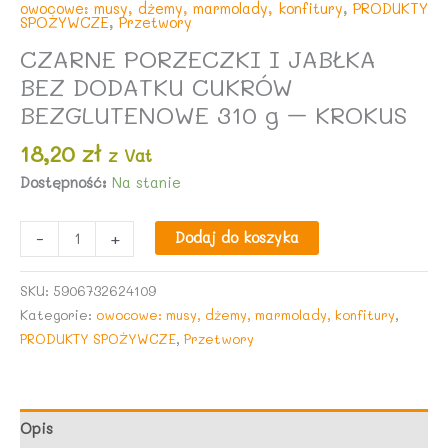
owocowe: musy, dżemy, marmolady, konfitury
,
PRODUKTY
SPOŻYWCZE
,
Przetwory
CZARNE PORZECZKI I JABŁKA
BEZ DODATKU CUKRÓW
BEZGLUTENOWE 310 g – KROKUS
18,20
zł
z Vat
Dostępność:
Na stanie
ilość
-
+
Dodaj do koszyka
CZARNE
PORZECZKI
SKU:
5906732624109
I
Kategorie:
owocowe: musy, dżemy, marmolady, konfitury
,
JABŁKA
PRODUKTY SPOŻYWCZE
,
Przetwory
BEZ
DODATKU
CUKRÓW
BEZGLUTENOWE
Opis
310