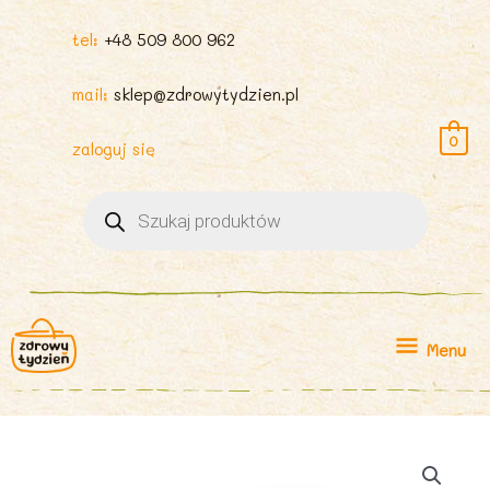
tel:
+48 509 800 962
mail:
sklep@zdrowytydzien.pl
0
zaloguj się
Wyszukiwarka
produktów
Menu
Menu