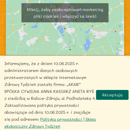
Kliknij, żeby zaakceptować marketing
pliki cookies i włączyć tę treść
Informujemy, że z dniem 10.06.2025 r.
administratorem danych osobowych
przetwarzanych w sklepie internetowym
Zdrowy Tydzień została firma: „AKAR”
Copyright © 2026 zdrowytydzien.pl | Powered by
SPÓŁKA CYWILNA ANNA KASIARZ ANETA RYŚ
Akceptuję
ITentego.pl
z siedzibą w Rabce-Zdroju, ul. Podhalańska 4.
Zaktualizowana polityka prywatności
obowiązuje od dnia 10.06.2025 r. i znajduje
się pod adresem:
Polityka prywatności | Sklep
ekologiczny Zdrowy Tydzień