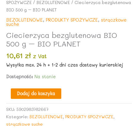
SPOŻYWCZE
/
BEZGLUTENOWE
/ Ciecierzyca bezglutenowa
BIO 500 g – BIO PLANET
BEZGLUTENOWE
,
PRODUKTY SPOŻYWCZE
,
strączkowe
suche
Ciecierzyca bezglutenowa BIO
500 g – BIO PLANET
10,61
zł
z Vat
Wysyłka m
ax. 24 h + 1-2 dni czas dostawy kurierskiej
Dostępność:
Na stanie
ilość
Dodaj do koszyka
Ciecierzyca
bezglutenowa
SKU:
5902983782667
BIO
Kategorie:
BEZGLUTENOWE
,
PRODUKTY SPOŻYWCZE
,
500
strączkowe suche
g
-