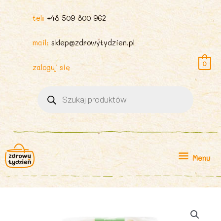
tel:
+48 509 800 962
mail:
sklep@zdrowytydzien.pl
0
zaloguj się
Wyszukiwarka
produktów
Menu
Menu