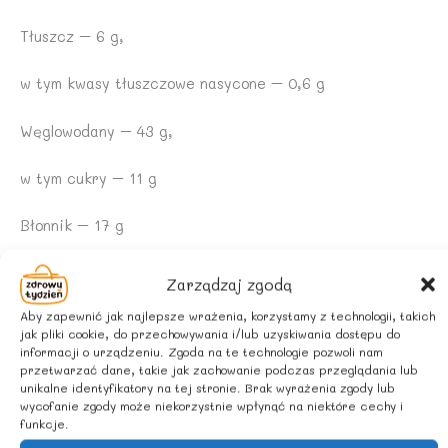
Tłuszcz – 6 g,
w tym kwasy tłuszczowe nasycone – 0,6 g
Węglowodany – 43 g,
w tym cukry – 11 g
Błonnik – 17 g
Białko – 19 g
Zarządzaj zgodą
Aby zapewnić jak najlepsze wrażenia, korzystamy z technologii, takich
Sól – 0,06 g
jak pliki cookie, do przechowywania i/lub uzyskiwania dostępu do
informacji o urządzeniu. Zgoda na te technologie pozwoli nam
ZALECANE WARUNKI PRZECHOWYWANIA
przetwarzać dane, takie jak zachowanie podczas przeglądania lub
unikalne identyfikatory na tej stronie. Brak wyrażenia zgody lub
wycofanie zgody może niekorzystnie wpłynąć na niektóre cechy i
Przechowywać w suchym i chłodnym miejscu.
funkcje.