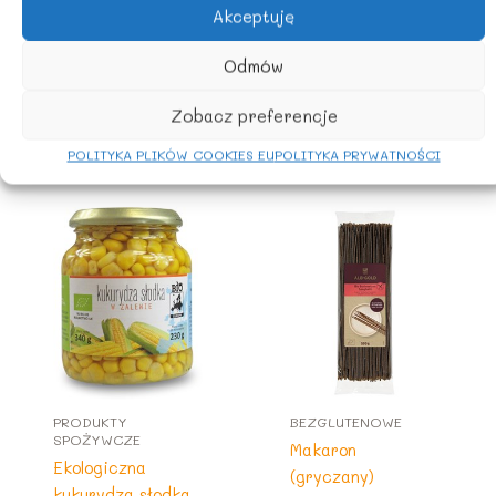
Akceptuję
POCHODZENIE SKŁADNIKÓW
Odmów
Turcja
Zobacz preferencje
Podobne produkty
POLITYKA PLIKÓW COOKIES EU
POLITYKA PRYWATNOŚCI
PRODUKTY
BEZGLUTENOWE
SPOŻYWCZE
Makaron
Ekologiczna
(gryczany)
kukurydza słodka