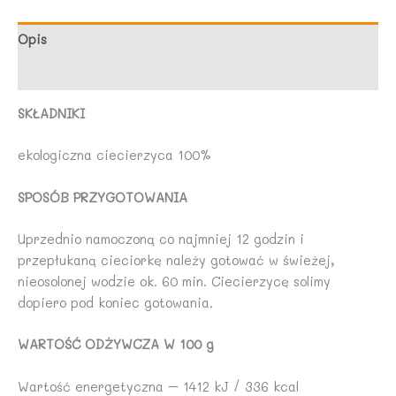
BIO
PLANET
Opis
Opinie (0)
SKŁADNIKI
ekologiczna ciecierzyca 100%
SPOSÓB PRZYGOTOWANIA
Uprzednio namoczoną co najmniej 12 godzin i
przepłukaną cieciorkę należy gotować w świeżej,
nieosolonej wodzie ok. 60 min. Ciecierzycę solimy
dopiero pod koniec gotowania.
WARTOŚĆ ODŻYWCZA W 100 g
Wartość energetyczna – 1412 kJ / 336 kcal