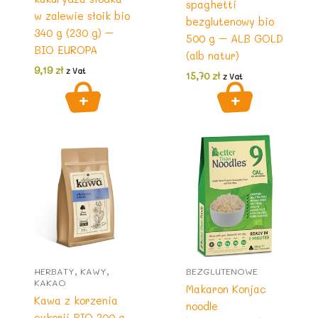
spaghetti
w zalewie słoik bio
bezglutenowy bio
340 g (230 g) –
500 g – ALB GOLD
BIO EUROPA
(alb natur)
9,19
zł
z Vat
15,70
zł
z Vat
HERBATY, KAWY,
BEZGLUTENOWE
KAKAO
Makaron Konjac
Kawa z korzenia
noodle
cykorii BIO 200 g