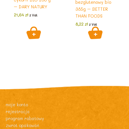
bezglutenowy bio
– DARY NATURY
385g – BETTER
21,64
zł
THAN FOODS
z Vat
8,22
zł
z Vat
moje konto
rejestracja
program rabatowy
zwrot opakowań