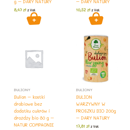
g – DARY NATURY
– DARY NATURY
8,47
zł
10,52
zł
z Vat
z Vat
BULIONY
BULIONY
Bulion – kostki
BULION
drobiowe bez
WARZYWNY W
dodatku cukrów i
PROSZKU BIO 200g
drożdży bio 80 g –
– DARY NATURY
NATUR COMPAGNIE
17,81
zł
z Vat