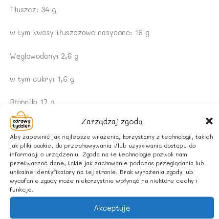
Tłuszcz: 34 g
w tym kwasy tłuszczowe nasycone: 16 g
Węglowodany: 2,6 g
w tym cukry: 1,6 g
Błonnik: 17 g
Zarządzaj zgodą
Białko: 14 g
Aby zapewnić jak najlepsze wrażenia, korzystamy z technologii, takich
jak pliki cookie, do przechowywania i/lub uzyskiwania dostępu do
Sól: 0,24 g
informacji o urządzeniu. Zgoda na te technologie pozwoli nam
przetwarzać dane, takie jak zachowanie podczas przeglądania lub
INFORMACJA ALERGENNA
unikalne identyfikatory na tej stronie. Brak wyrażenia zgody lub
wycofanie zgody może niekorzystnie wpłynąć na niektóre cechy i
funkcje.
Może zawierać nasiona sezamu.
Akceptuję
ZALECANE WARUNKI PRZECHOWYWANIA