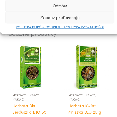
Odmów
Przechowywać w suchym i chłodnym miejscu.
Zobacz preferencje
POLITYKA PLIKÓW COOKIES EU
POLITYKA PRYWATNOŚCI
Podobne produkty
HERBATY, KAWY,
HERBATY, KAWY,
KAKAO
KAKAO
Herbata Dla
Herbata Kwiat
Serduszka BIO 50
Mniszka BIO 25 g