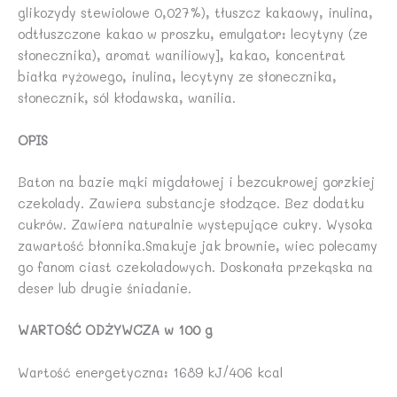
glikozydy stewiolowe 0,027%), tłuszcz kakaowy, inulina,
odtłuszczone kakao w proszku, emulgator: lecytyny (ze
słonecznika), aromat waniliowy], kakao, koncentrat
białka ryżowego, inulina, lecytyny ze słonecznika,
słonecznik, sól kłodawska, wanilia.
OPIS
Baton na bazie mąki migdałowej i bezcukrowej gorzkiej
czekolady. Zawiera substancje słodzące. Bez dodatku
cukrów. Zawiera naturalnie występujące cukry. Wysoka
zawartość błonnika.Smakuje jak brownie, wiec polecamy
go fanom ciast czekoladowych. Doskonała przekąska na
deser lub drugie śniadanie.
WARTOŚĆ ODŻYWCZA w 100 g
Wartość energetyczna: 1689 kJ/406 kcal