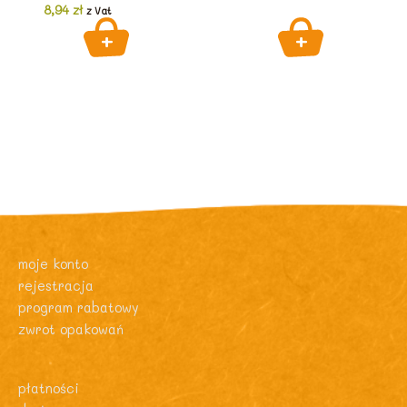
8,94
zł
z Vat
moje konto
rejestracja
program rabatowy
zwrot opakowań
płatności