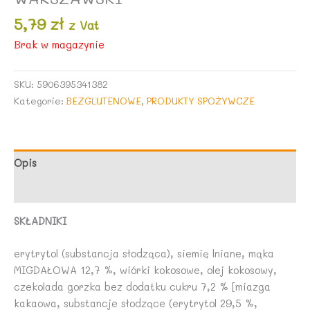
5,79
zł
z Vat
Brak w magazynie
SKU:
5906395341382
Kategorie:
BEZGLUTENOWE
,
PRODUKTY SPOŻYWCZE
Opis
Opinie (0)
SKŁADNIKI
erytrytol (substancja słodząca), siemię lniane, mąka
MIGDAŁOWA 12,7 %, wiórki kokosowe, olej kokosowy,
czekolada gorzka bez dodatku cukru 7,2 % [miazga
kakaowa, substancje słodzące (erytrytol 29,5 %,