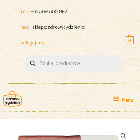
tel:
+48 509 800 962
mail:
sklep@zdrowytydzien.pl
0
zaloguj się
Wyszukiwarka
produktów
Menu
Menu