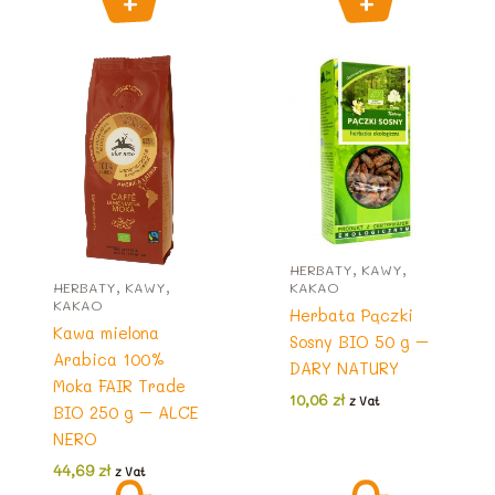
HERBATY, KAWY,
HERBATY, KAWY,
KAKAO
KAKAO
Herbata Pączki
Kawa mielona
Sosny BIO 50 g –
Arabica 100%
DARY NATURY
Moka FAIR Trade
10,06
zł
z Vat
BIO 250 g – ALCE
NERO
44,69
zł
z Vat