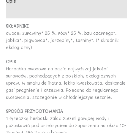
Opis
NATURY
Opinie (0)
SKŁADNIKI
owoce: żurawiny* 25 %, róży* 25 %, bzu czarnego*,
jabłka*, pigwowca*, jarzębiny*, tarniny*. (* składnik
ekologiczny)
OPIS
Herbatka owocowa na bazie najwyższej jakości
surowców, pochodzących z polskich, ekologicznych
upraw. W smaku delikatna, lekko kwaskowata, doskonale
gasi pragnienie i orzeźwia. Polecana do regularnego
stosowania, szczególnie w chłodniejszym sezonie.
SPOSÓB PRZYGOTOWANIA
1 łyżeczkę herbatki zalać 250 ml gorącej wody i
pozostawić pod przykryciem do zaparzenia na około 10-
15 minut. Pić 2 razy dziennie.