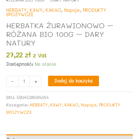
HERBATY, KAWY, KAKAO
,
Napoje
,
PRODUKTY
SPOŻYWCZE
HERBATKA ŻURAWIONOWO –
RÓŻANA BIO 100G – DARY
NATURY
27,22
zł
z Vat
Dostępność:
Na stanie
ilość
-
+
Dodaj do koszyka
HERBATKA
ŻURAWIONOWO
SKU:
5904538034054
-
Kategorie:
HERBATY, KAWY, KAKAO
,
Napoje
,
PRODUKTY
RÓŻANA
SPOŻYWCZE
BIO
100G
-
DARY