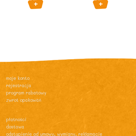
moje konto
rejestracja
program rabatowy
zwrot opakowań
płatności
dostawa
odstąpienie od umowy, wymiany, reklamacje