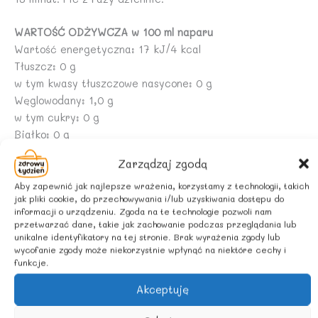
WARTOŚĆ ODŻYWCZA w 100 ml naparu
Wartość energetyczna: 17 kJ/4 kcal
Tłuszcz: 0 g
w tym kwasy tłuszczowe nasycone: 0 g
Węglowodany: 1,0 g
w tym cukry: 0 g
Białko: 0 g
Sól: 0 g
Zarządzaj zgodą
ZALECANE WARUNKI PRZECHOWYWANIA
Aby zapewnić jak najlepsze wrażenia, korzystamy z technologii, takich
jak pliki cookie, do przechowywania i/lub uzyskiwania dostępu do
Przechowywać w szczelnie zamkniętym opakowaniu, w
informacji o urządzeniu. Zgoda na te technologie pozwoli nam
suchym, zaciemnionym miejscu.
przetwarzać dane, takie jak zachowanie podczas przeglądania lub
unikalne identyfikatory na tej stronie. Brak wyrażenia zgody lub
wycofanie zgody może niekorzystnie wpłynąć na niektóre cechy i
KRAJ POCHODZENIA SUROWCA
funkcje.
POLSKA
Akceptuję