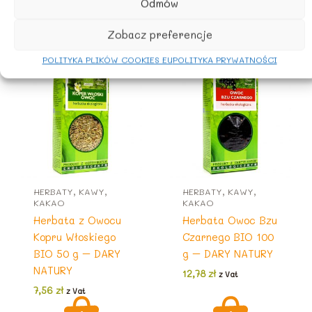
Odmów
Podobne produkty
Zobacz preferencje
POLITYKA PLIKÓW COOKIES EU
POLITYKA PRYWATNOŚCI
HERBATY, KAWY,
HERBATY, KAWY,
KAKAO
KAKAO
Herbata z Owocu
Herbata Owoc Bzu
Kopru Włoskiego
Czarnego BIO 100
BIO 50 g – DARY
g – DARY NATURY
NATURY
12,78
zł
z Vat
7,56
zł
z Vat