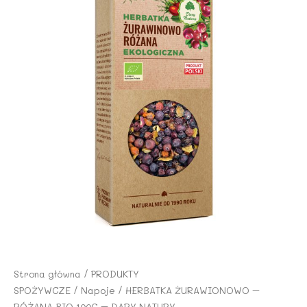
Strona główna
/
PRODUKTY
SPOŻYWCZE
/
Napoje
/ HERBATKA ŻURAWIONOWO –
RÓŻANA BIO 100G – DARY NATURY