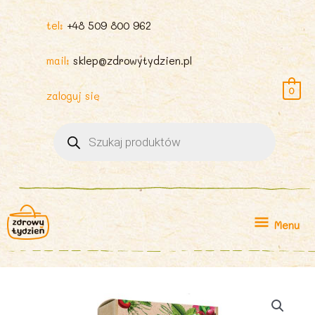
tel:
+48 509 800 962
mail:
sklep@zdrowytydzien.pl
0
zaloguj się
Wyszukiwarka
produktów
Menu
Menu