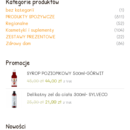
Kategorie produktów
bez kategorii
(1)
PRODUKTY SPOŻYWCZE
(811)
Regionalne
(52)
Kosmetyki i suplementy
(104)
ZESTAWY PREZENTOWE
(22)
Zdrowy dom
(84)
Promocje
SYROP POZIOMKOWY 500ml-GÓRWIT
P
A
45,00
zł
44,00
zł
z Vat
i
k
e
t
Delikatny żel do ciała 300ml- SYLVECO
r
u
P
A
25,30
zł
21,99
zł
z Vat
w
a
i
k
o
l
e
t
t
n
r
u
n
a
Nowości
w
a
a
c