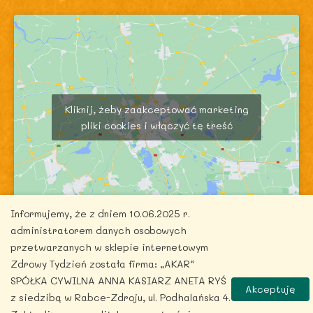
Kliknij, żeby zaakceptować marketing
pliki cookies i włączyć tę treść
Informujemy, że z dniem 10.06.2025 r.
administratorem danych osobowych
przetwarzanych w sklepie internetowym
Zdrowy Tydzień została firma: „AKAR”
SPÓŁKA CYWILNA ANNA KASIARZ ANETA RYŚ
Akceptuję
z siedzibą w Rabce-Zdroju, ul. Podhalańska 4.
Copyright © 2026 zdrowytydzien.pl | Powered by