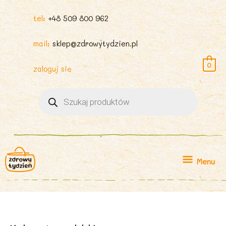
tel:
+48 509 800 962
mail:
sklep@zdrowytydzien.pl
0
zaloguj się
Wyszukiwarka
produktów
Menu
Menu