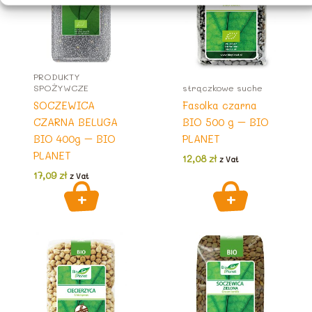
PRODUKTY
SPOŻYWCZE
strączkowe suche
SOCZEWICA
Fasolka czarna
CZARNA BELUGA
BIO 500 g – BIO
BIO 400g – BIO
PLANET
PLANET
12,08
zł
z Vat
17,09
zł
z Vat