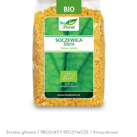
Strona główna
/
PRODUKTY SPOŻYWCZE
/
Strączkowe