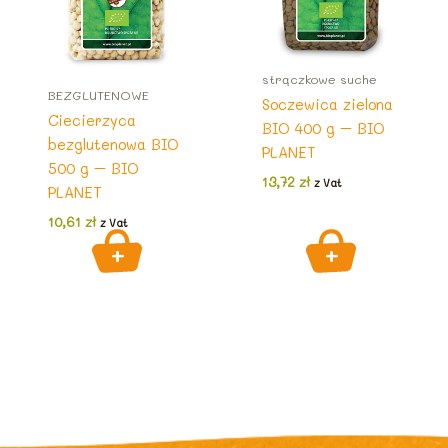
strączkowe suche
BEZGLUTENOWE
Soczewica zielona
Ciecierzyca
BIO 400 g – BIO
bezglutenowa BIO
PLANET
500 g – BIO
13,72
zł
z Vat
PLANET
10,61
zł
z Vat