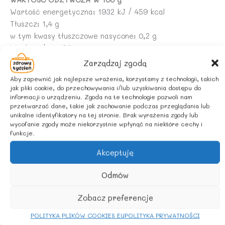
Wartość energetyczna: 1932 kJ / 459 kcal
Tłuszcz: 1,4 g
w tym kwasy tłuszczowe nasycone: 0,2 g
Węglowodany: 73 g
w tym cukry: 2,0 g
Zarządzaj zgodą
Białko: 23 g
Aby zapewnić jak najlepsze wrażenia, korzystamy z technologii, takich
Sól: 0,02 g
jak pliki cookie, do przechowywania i/lub uzyskiwania dostępu do
informacji o urządzeniu. Zgoda na te technologie pozwoli nam
przetwarzać dane, takie jak zachowanie podczas przeglądania lub
ZALECANE WARUNKI PRZECHOWYWANIA
unikalne identyfikatory na tej stronie. Brak wyrażenia zgody lub
Przechowywać w suchym i chłodnym miejscu.
wycofanie zgody może niekorzystnie wpłynąć na niektóre cechy i
funkcje.
Akceptuję
Podobne produkty
Odmów
Zobacz preferencje
POLITYKA PLIKÓW COOKIES EU
POLITYKA PRYWATNOŚCI