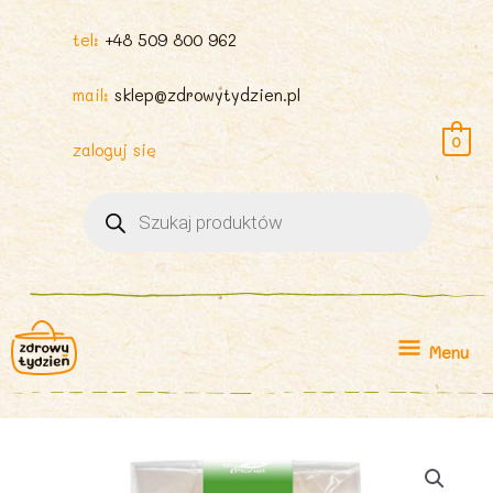
tel:
+48 509 800 962
mail:
sklep@zdrowytydzien.pl
0
zaloguj się
Wyszukiwarka
produktów
Menu
Menu