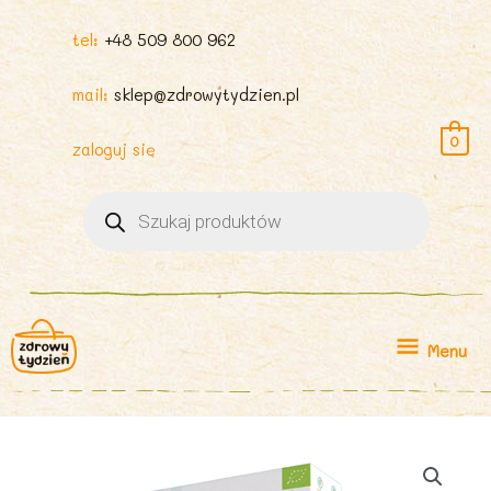
tel:
+48 509 800 962
mail:
sklep@zdrowytydzien.pl
0
zaloguj się
Wyszukiwarka
produktów
Menu
Menu