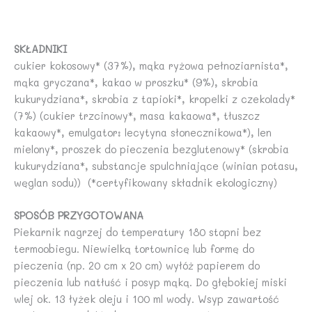
SKŁADNIKI
cukier kokosowy* (37%), mąka ryżowa pełnoziarnista*,
mąka gryczana*, kakao w proszku* (9%), skrobia
kukurydziana*, skrobia z tapioki*, kropelki z czekolady*
(7%) (cukier trzcinowy*, masa kakaowa*, tłuszcz
kakaowy*, emulgator: lecytyna słonecznikowa*), len
mielony*, proszek do pieczenia bezglutenowy* (skrobia
kukurydziana*, substancje spulchniające (winian potasu,
węglan sodu)) (*certyfikowany składnik ekologiczny)
SPOSÓB PRZYGOTOWANA
Piekarnik nagrzej do temperatury 180 stopni bez
termoobiegu. Niewielką tortownicę lub formę do
pieczenia (np. 20 cm x 20 cm) wyłóż papierem do
pieczenia lub natłuść i posyp mąką. Do głębokiej miski
wlej ok. 13 łyżek oleju i 100 ml wody. Wsyp zawartość