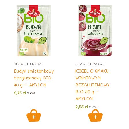
BEZGLUTENOWE
BEZGLUTENOWE
Budyń śmietankowy
KISIEL O SMAKU
bezglutenowy BIO
WIŚNIOWYM
40 g – AMYLON
BEZGLUTENOWY
BIO 30 g –
3,75
zł
z Vat
AMYLON
2,55
zł
z Vat