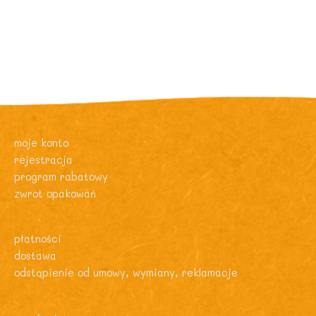
moje konto
rejestracja
program rabatowy
zwrot opakowań
płatności
dostawa
odstąpienie od umowy, wymiany, reklamacje