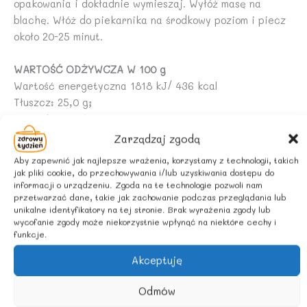
opakowania i dokładnie wymieszaj. Wyłóż masę na
blachę. Włóż do piekarnika na środkowy poziom i piecz
około 20-25 minut.
WARTOŚĆ ODŻYWCZA W 100 g
Wartość energetyczna 1818 kJ/ 436 kcal
Tłuszcz: 25,0 g;
w tym kwasy tłuszczowe nasycone: 3,0 g;
Węglowodany: 46,0 g;
Zarządzaj zgodą
w tym cukry: 24,0 g;
Aby zapewnić jak najlepsze wrażenia, korzystamy z technologii, takich
Błonnik: 2,4 g;
jak pliki cookie, do przechowywania i/lub uzyskiwania dostępu do
Białko: 4,4 g;
informacji o urządzeniu. Zgoda na te technologie pozwoli nam
przetwarzać dane, takie jak zachowanie podczas przeglądania lub
Sól: 0,3 g.
unikalne identyfikatory na tej stronie. Brak wyrażenia zgody lub
wycofanie zgody może niekorzystnie wpłynąć na niektóre cechy i
ZALECANE WARUNKI PRZECHOWYWANIA
funkcje.
Przechowywać w suchym i chłodnym miejscu.
Akceptuję
Odmów
Podobne produkty