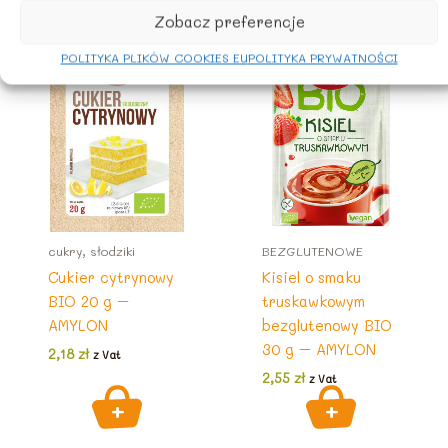
Zobacz preferencje
POLITYKA PLIKÓW COOKIES EU
POLITYKA PRYWATNOŚCI
cukry, słodziki
BEZGLUTENOWE
Cukier cytrynowy
Kisiel o smaku
BIO 20 g –
truskawkowym
AMYLON
bezglutenowy BIO
30 g – AMYLON
2,18
zł
z Vat
2,55
zł
z Vat