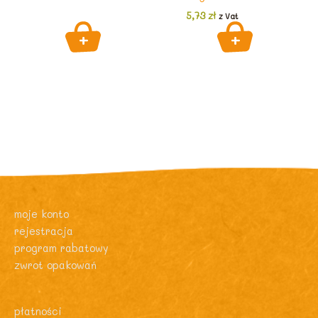
5,73
zł
z Vat
moje konto
rejestracja
program rabatowy
zwrot opakowań
płatności