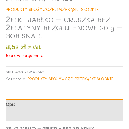
PRODUKTY SPOŻYWCZE
,
PRZEKĄSKI SŁODKIE
ŻELKI JABŁKO – GRUSZKA BEZ
ŻELATYNY BEZGLUTENOWE 20 g –
BOB SNAIL
3,52
zł
z Vat
Brak w magazynie
SKU:
4820219347842
Kategorie:
PRODUKTY SPOŻYWCZE
,
PRZEKĄSKI SŁODKIE
Opis
Opinie (0)
ŻELKI JABŁKO – GRUSZKA BEZ ŻELATYNY