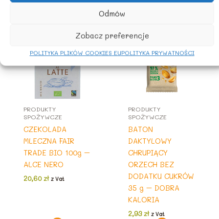
Odmów
Zobacz preferencje
POLITYKA PLIKÓW COOKIES EU
POLITYKA PRYWATNOŚCI
PRODUKTY
PRODUKTY
SPOŻYWCZE
SPOŻYWCZE
CZEKOLADA
BATON
MLECZNA FAIR
DAKTYLOWY
TRADE BIO 100g –
CHRUPIĄCY
ALCE NERO
ORZECH BEZ
DODATKU CUKRÓW
20,60
zł
z Vat
35 g – DOBRA
KALORIA
2,93
zł
z Vat