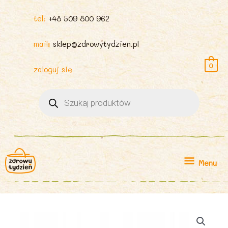
tel:
+48 509 800 962
mail:
sklep@zdrowytydzien.pl
0
zaloguj się
Wyszukiwarka
produktów
Menu
Menu