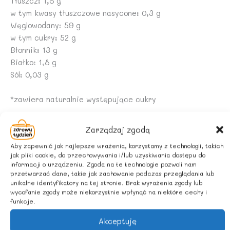
Tłuszcz: 1,8 g
w tym kwasy tłuszczowe nasycone: 0,3 g
Węglowodany: 59 g
w tym cukry: 52 g
Błonnik: 13 g
Białko: 1,8 g
Sól: 0,03 g
*zawiera naturalnie występujące cukry
ZALECANE WARUNKI PRZECHOWYWANIA
Zarządzaj zgodą
Przechowywać w suchym miejscu, chronić przed
Aby zapewnić jak najlepsze wrażenia, korzystamy z technologii, takich
ciepłem. Po otwarciu spożyć w ciągu 3 dni.
jak pliki cookie, do przechowywania i/lub uzyskiwania dostępu do
informacji o urządzeniu. Zgoda na te technologie pozwoli nam
przetwarzać dane, takie jak zachowanie podczas przeglądania lub
unikalne identyfikatory na tej stronie. Brak wyrażenia zgody lub
wycofanie zgody może niekorzystnie wpłynąć na niektóre cechy i
funkcje.
Podobne produkty
Akceptuję