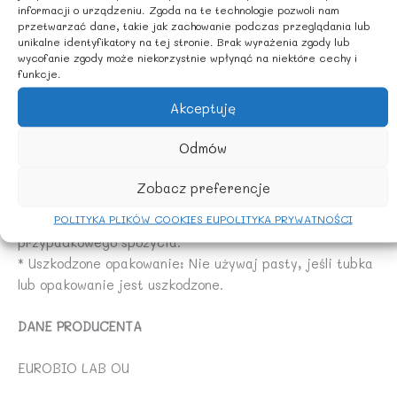
grochu.
informacji o urządzeniu. Zgoda na te technologie pozwoli nam
przetwarzać dane, takie jak zachowanie podczas przeglądania lub
* Fluor: Pasta zawiera fluor. Zbyt duża dawka fluoru
unikalne identyfikatory na tej stronie. Brak wyrażenia zgody lub
może być szkodliwa. Skonsultuj się z lekarzem
wycofanie zgody może niekorzystnie wpłynąć na niektóre cechy i
stomatologiem w celu ustalenia odpowiedniej zawartości
funkcje.
fluoru w paście dla Twojego dziecka, szczególnie jeśli
Akceptuję
woda w Twojej okolicy jest fluoryzowana.
* Uczulenie na składniki: W przypadku wystąpienia
Odmów
podrażnienia lub nadwrażliwości w jamie ustnej,
natychmiast przerwij stosowanie produktu.
Zobacz preferencje
* Sposób przechowywania: Przechowuj pastę do zębów
POLITYKA PLIKÓW COOKIES EU
POLITYKA PRYWATNOŚCI
w miejscu niedostępnym dla dzieci, aby uniknąć
przypadkowego spożycia.
* Uszkodzone opakowanie: Nie używaj pasty, jeśli tubka
lub opakowanie jest uszkodzone.
DANE PRODUCENTA
EUROBIO LAB OU