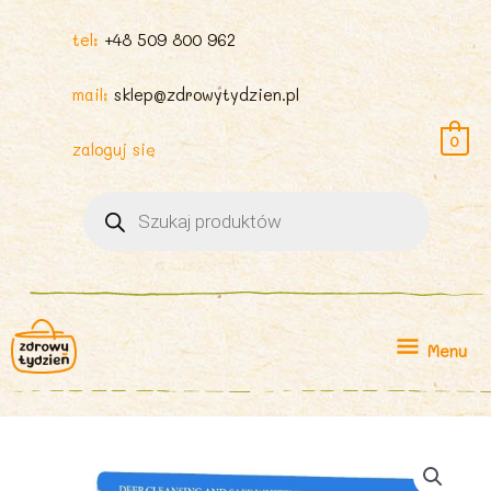
tel:
+48 509 800 962
mail:
sklep@zdrowytydzien.pl
0
zaloguj się
Wyszukiwarka
produktów
Menu
Menu