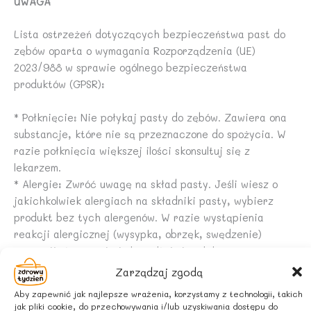
UWAGA
Lista ostrzeżeń dotyczących bezpieczeństwa past do
zębów oparta o wymagania Rozporządzenia (UE)
2023/988 w sprawie ogólnego bezpieczeństwa
produktów (GPSR):
* Połknięcie: Nie połykaj pasty do zębów. Zawiera ona
substancje, które nie są przeznaczone do spożycia. W
razie połknięcia większej ilości skonsultuj się z
lekarzem.
* Alergie: Zwróć uwagę na skład pasty. Jeśli wiesz o
jakichkolwiek alergiach na składniki pasty, wybierz
produkt bez tych alergenów. W razie wystąpienia
reakcji alergicznej (wysypka, obrzęk, swędzenie)
przerwij stosowanie i skonsultuj się z lekarzem.
* Dzieci: Nadzoruj dzieci podczas szczotkowania
Zarządzaj zgodą
zębów, aby upewnić się, że nie połykają pasty. U dzieci
Aby zapewnić jak najlepsze wrażenia, korzystamy z technologii, takich
poniżej 6 roku życia używaj pasty w ilości ziarnka
jak pliki cookie, do przechowywania i/lub uzyskiwania dostępu do