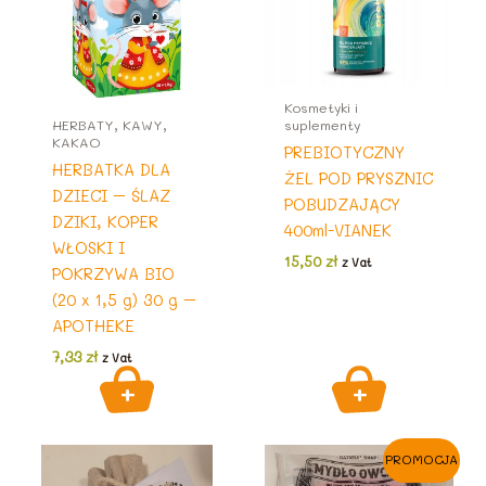
Kosmetyki i
HERBATY, KAWY,
suplementy
KAKAO
PREBIOTYCZNY
HERBATKA DLA
ŻEL POD PRYSZNIC
DZIECI – ŚLAZ
POBUDZAJĄCY
DZIKI, KOPER
400ml-VIANEK
WŁOSKI I
15,50
zł
z Vat
POKRZYWA BIO
(20 x 1,5 g) 30 g –
APOTHEKE
7,33
zł
z Vat
PROMOCJA