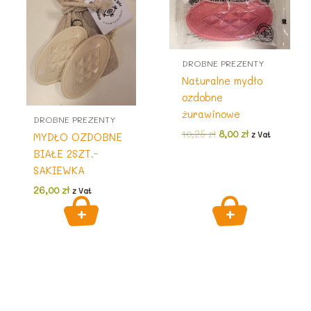
DROBNE PREZENTY
Naturalne mydło
ozdobne
żurawinowe
DROBNE PREZENTY
Pierwotna
Aktualna
10,25
zł
8,00
zł
z Vat
MYDŁO OZDOBNE
cena
cena
BIAŁE 2SZT.-
wynosiła:
wynosi:
10,25 zł.
8,00 zł.
SAKIEWKA
26,00
zł
z Vat