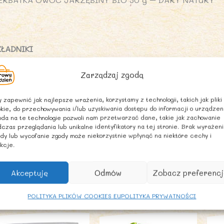
KŁADNIKI
woc jarzębiny* 100% (*certyfikowany składnik ekologicz
Zarządzaj zgodą
POSÓB PRZYGOTOWANIA
edną łyżeczkę zalać szklanką wrzątku i pozostawić pod 
 zapewnić jak najlepsze wrażenia, korzystamy z technologii, takich jak pliki
kie, do przechowywania i/lub uzyskiwania dostępu do informacji o urządzen
nut. Pić 1-2 razy dziennie.
da na te technologie pozwoli nam przetwarzać dane, takie jak zachowanie
czas przeglądania lub unikalne identyfikatory na tej stronie. Brak wyrażen
dy lub wycofanie zgody może niekorzystnie wpłynąć na niektóre cechy i
ALECANE WARUNKI PRZECHOWYWANIA
kcje.
rzechowywać w suchym miejscu.
Akceptuję
Odmów
Zobacz preferencj
odobne produkty
POLITYKA PLIKÓW COOKIES EU
POLITYKA PRYWATNOŚCI