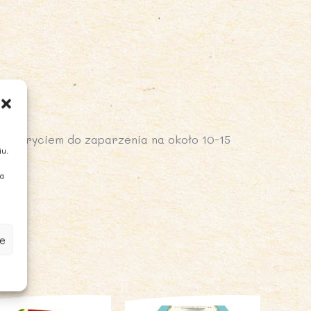
ny)
przykryciem do zaparzenia na około 10-15
iu.
ia
e