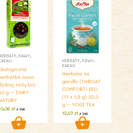
HERBATY, KAWY,
HERBATY, KAWY,
KAKAO
KAKAO
Ekologiczna
Herbata na
herbatka owoc
gardło (THROAT
dzikiej róży bio
COMFORT) BIO
50 g – DARY
(17 x 1,9 g) 32,3
NATURY
g – YOGI TEA
10,06
zł
z Vat
12,07
zł
z Vat