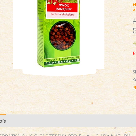
H
B
S
K
P
pis
Opinie (0)
ERBATKA OWOC JARZĘBINY BIO 50 g – DARY NATURY