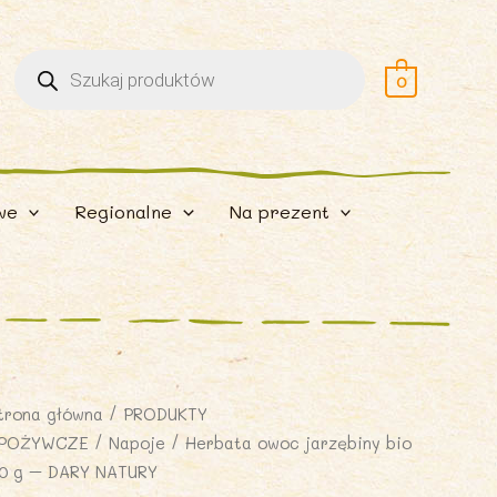
Wyszukiwarka
produktów
0
we
Regionalne
Na prezent
trona główna
/
PRODUKTY
POŻYWCZE
/
Napoje
/ Herbata owoc jarzębiny bio
0 g – DARY NATURY