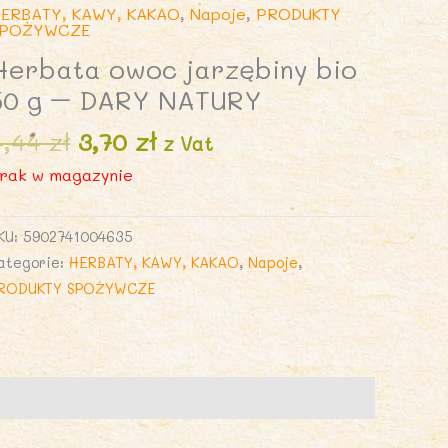
ERBATY, KAWY, KAKAO
,
Napoje
,
PRODUKTY
SPOŻYWCZE
Herbata owoc jarzębiny bio
50 g – DARY NATURY
Pierwotna
Aktualna
4,44
zł
3,70
zł
z Vat
cena
cena
rak w magazynie
wynosiła:
wynosi:
4,44 zł.
3,70 zł.
KU:
5902741004635
ategorie:
HERBATY, KAWY, KAKAO
,
Napoje
,
RODUKTY SPOŻYWCZE