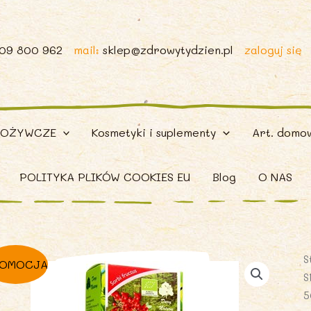
509 800 962
mail:
sklep@zdrowytydzien.pl
zaloguj się
POŻYWCZE
Kosmetyki i suplementy
Art. domo
POLITYKA PLIKÓW COOKIES EU
Blog
O NAS
S
OMOCJA
S
5