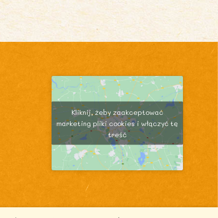
Kliknij, żeby zaakceptować
marketing pliki cookies i włączyć tę
treść