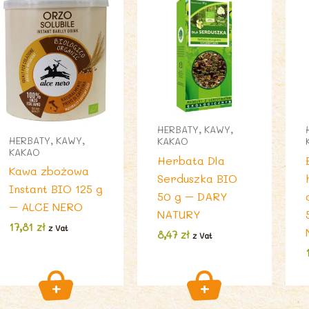
HERBATY, KAWY,
HERBATY, KAWY,
KAKAO
KAKAO
Herbata Dla
Kawa zbożowa
Serduszka BIO
Instant BIO 125 g
50 g – DARY
– ALCE NERO
NATURY
17,81
zł
z Vat
8,47
zł
z Vat