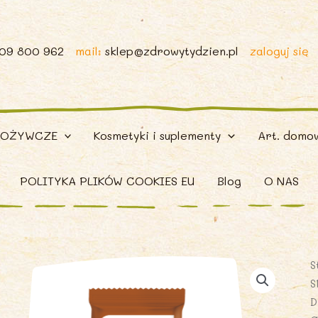
509 800 962
mail:
sklep@zdrowytydzien.pl
zaloguj się
POŻYWCZE
Kosmetyki i suplementy
Art. domo
POLITYKA PLIKÓW COOKIES EU
Blog
O NAS
S
S
D