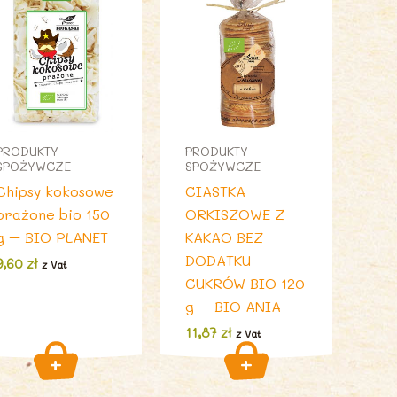
PRODUKTY
PRODUKTY
SPOŻYWCZE
SPOŻYWCZE
Chipsy kokosowe
CIASTKA
prażone bio 150
ORKISZOWE Z
g – BIO PLANET
KAKAO BEZ
DODATKU
9,60
zł
z Vat
CUKRÓW BIO 120
g – BIO ANIA
11,87
zł
z Vat