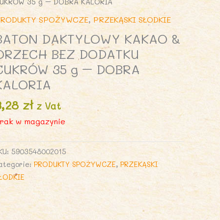
UKRÓW 35 g – DOBRA KALORIA
RODUKTY SPOŻYWCZE
,
PRZEKĄSKI SŁODKIE
BATON DAKTYLOWY KAKAO &
ORZECH BEZ DODATKU
CUKRÓW 35 g – DOBRA
KALORIA
3,28
zł
z Vat
rak w magazynie
KU:
5903548002015
ategorie:
PRODUKTY SPOŻYWCZE
,
PRZEKĄSKI
ŁODKIE