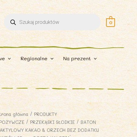
Wyszukiwarka
produktów
0
we
Regionalne
Na prezent
trona główna
/
PRODUKTY
POŻYWCZE
/
PRZEKĄSKI SŁODKIE
/ BATON
AKTYLOWY KAKAO & ORZECH BEZ DODATKU