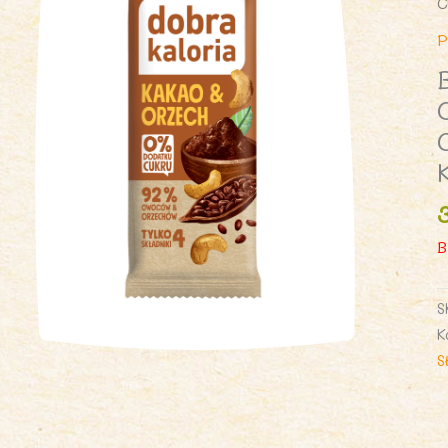
C
P
B
S
K
S