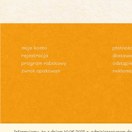
moje konto
płatnośc
rejestracja
dostawa
program rabatowy
odstąpi
zwrot opakowań
reklama
Informujemy, że z dniem 10.06.2025 r. administratorem 