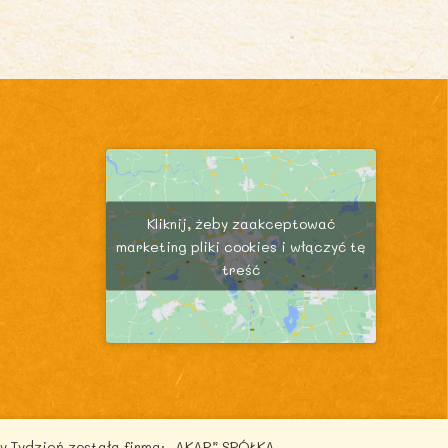
Kliknij, żeby zaakceptować
marketing pliki cookies i włączyć tę
treść
y Tydzień została firma: „AKAR” SPÓŁKA