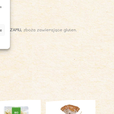
ia
NA SEZAMU
, zboża zawierające gluten.
e