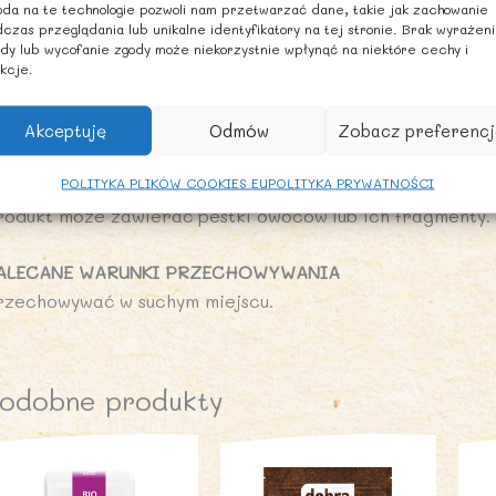
da na te technologie pozwoli nam przetwarzać dane, takie jak zachowanie
ałko: 6,2 g
czas przeglądania lub unikalne identyfikatory na tej stronie. Brak wyrażen
l: 0,04 g
dy lub wycofanie zgody może niekorzystnie wpłynąć na niektóre cechy i
kcje.
NFORMACJA ALERGENNA
oże zawierać inne
ORZECHY, ORZESZKI ZIEMNE, NASIO
Akceptuję
Odmów
Zobacz preferencj
POLITYKA PLIKÓW COOKIES EU
POLITYKA PRYWATNOŚCI
WAGA
rodukt może zawierać pestki owoców lub ich fragmenty.
ALECANE WARUNKI PRZECHOWYWANIA
rzechowywać w suchym miejscu.
odobne produkty