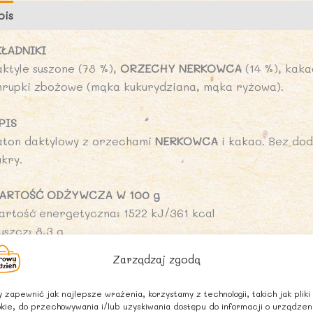
pis
Opinie (0)
KŁADNIKI
aktyle suszone (78 %),
ORZECHY NERKOWCA
(14 %), kaka
hrupki zbożowe (mąka kukurydziana, mąka ryżowa).
PIS
aton daktylowy z orzechami
NERKOWCA
i kakao. Bez dod
kry.
ARTOŚĆ ODŻYWCZA W 100 g
artość energetyczna: 1522 kJ/361 kcal
uszcz: 8,3 g
 tym kwasy tłuszczowe nasycone: 1,6 g
Zarządzaj zgodą
ęglowodany: 62 g
 tym cukry: 50 g
 zapewnić jak najlepsze wrażenia, korzystamy z technologii, takich jak pliki
onnik: 6,5 g
kie, do przechowywania i/lub uzyskiwania dostępu do informacji o urządzen